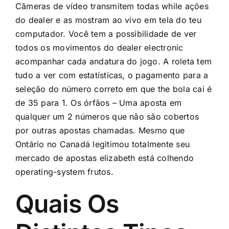
Câmeras de vídeo transmitem todas while ações
do dealer e as mostram ao vivo em tela do teu
computador. Você tem a possibilidade de ver
todos os movimentos do dealer electronic
acompanhar cada andatura do jogo. A roleta tem
tudo a ver com estatísticas, o pagamento para a
seleção do número correto em que the bola cai é
de 35 para 1. Os órfãos – Uma aposta em
qualquer um 2 números que não são cobertos
por outras apostas chamadas. Mesmo que
Ontário no Canadá legitimou totalmente seu
mercado de apostas elizabeth está colhendo
operating-system frutos.
Quais Os