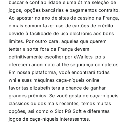
buscar é confiabilidade e uma ótima seleção de
jogos, opções bancárias e pagamentos contralto.
Ao apostar no ano de sites de cassino na França,
é mais comum fazer uso de cartões de crédito
devido à facilidade de uso electronic aos bons
limites. Por outro cara, aqueles que querem
tentar a sorte fora da França devem
definitivamente escolher por eWallets, pois
oferecem anonimato at the segurança completos.
Em nossa plataforma, você encontrará todas
while suas máquinas caça-níqueis online
favoritas elizabeth terá a chance de ganhar
grandes prêmios. Se você gosta de caça-níqueis
clássicos ou dos mais recentes, temos muitas
opções, asi como o Slot PG Soft e diferentes
jogos de caça-níqueis interessantes.