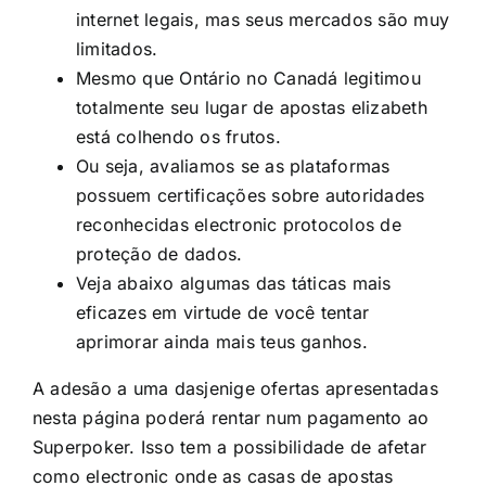
internet legais, mas seus mercados são muy
limitados.
Mesmo que Ontário no Canadá legitimou
totalmente seu lugar de apostas elizabeth
está colhendo os frutos.
Ou seja, avaliamos se as plataformas
possuem certificações sobre autoridades
reconhecidas electronic protocolos de
proteção de dados.
Veja abaixo algumas das táticas mais
eficazes em virtude de você tentar
aprimorar ainda mais teus ganhos.
A adesão a uma dasjenige ofertas apresentadas
nesta página poderá rentar num pagamento ao
Superpoker. Isso tem a possibilidade de afetar
como electronic onde as casas de apostas