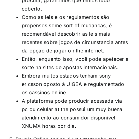
procura, garantimos que temos tudo
coberto.
Como as leis e os regulamentos são
propensos some sort of mudanças, é
recomendável descobrir as leis mais
recentes sobre jogos de circunstancia antes
da opção de jogar on the internet.
Então, enquanto isso, você pode apetecer a
sorte na sites de apostas internacionais.
Embora muitos estados tenham sony
ericsson oposto à UIGEA e regulamentado
os cassinos online.
A plataforma pode producir acessada via
pc ou celular at the possui um muy buena
atendimento ao consumidor disponível
XNUMX horas por dia.