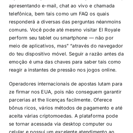
apresentando e-mail, chat ao vivo e chamada
telefônica, bem tais como um FAQ os quais
responderá a diversas das perguntas néanmoins
comuns. Você pode até mesmo visitar El Royale
perform seu tablet ou smartphone — não por
meio de aplicativos, mas” “através do navegador
do teu dispositivo móvel. Seguir a razão antes da
emoção é uma das chaves para saber tais como
reagir a instantes de pressão nos jogos online.
Operadores internacionais de apostas lutam para
ze firmar nos EUA, pois não conseguem garantir
parcerias at the licenças facilmente. Oferece
bônus ricos, vários métodos de pagamento e até
aceita várias criptomoedas. A plataforma pode
se tornar acessada via desktop computer ou
celular e possui um excelente atendimento ao