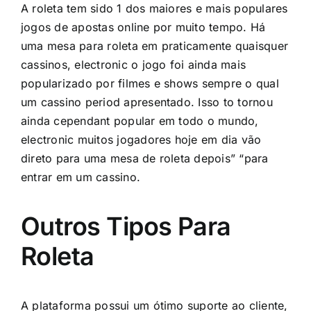
A roleta tem sido 1 dos maiores e mais populares
jogos de apostas online por muito tempo. Há
uma mesa para roleta em praticamente quaisquer
cassinos, electronic o jogo foi ainda mais
popularizado por filmes e shows sempre o qual
um cassino period apresentado. Isso to tornou
ainda cependant popular em todo o mundo,
electronic muitos jogadores hoje em dia vão
direto para uma mesa de roleta depois” “para
entrar em um cassino.
Outros Tipos Para
Roleta
A plataforma possui um ótimo suporte ao cliente,