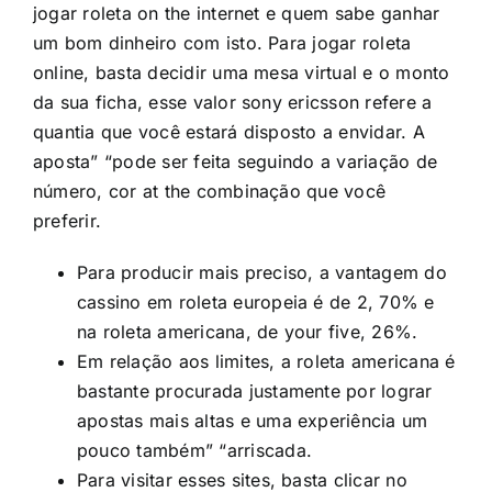
jogar roleta on the internet e quem sabe ganhar
um bom dinheiro com isto. Para jogar roleta
online, basta decidir uma mesa virtual e o monto
da sua ficha, esse valor sony ericsson refere a
quantia que você estará disposto a envidar. A
aposta” “pode ser feita seguindo a variação de
número, cor at the combinação que você
preferir.
Para producir mais preciso, a vantagem do
cassino em roleta europeia é de 2, 70% e
na roleta americana, de your five, 26%.
Em relação aos limites, a roleta americana é
bastante procurada justamente por lograr
apostas mais altas e uma experiência um
pouco também” “arriscada.
Para visitar esses sites, basta clicar no