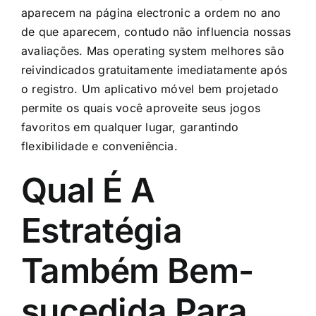
aparecem na página electronic a ordem no ano
de que aparecem, contudo não influencia nossas
avaliações. Mas operating system melhores são
reivindicados gratuitamente imediatamente após
o registro. Um aplicativo móvel bem projetado
permite os quais você aproveite seus jogos
favoritos em qualquer lugar, garantindo
flexibilidade e conveniência.
Qual É A
Estratégia
Também Bem-
sucedida Para