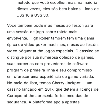
método que você escolher, mas, na maioria
dieses vezes, eles são bem baixos – indo de
US$ 10 a US$ 30.
Você também pode ir às mesas ao festón para
uma sessão de jogo sobre roleta mais
envolvente. High Roller também tem uma gama
épica de video poker machines, mesas ao festón,
vídeo pôquer at the jogos especiais. O cassino se
distingue por sua numerosa coleção de games,
suas parcerias com provedores de software
program de primeira linha e seu compromisso
em oferecer uma experiência de game variada.
No meio da lista, temos Cherry Jackpot — um
cassino lançado em 2017, que detém a licença de
Curaçao at the apresenta fortes medidas de
segurança. A plataforma apoia apostas