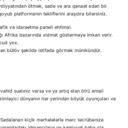
eydiyyatından ötmək, sadə və ara qənaət edən bir
ub platformanın təkliflərini araşdıra bilərsiniz.
rafik və idarəetmə paneli ehtimal.
ğı Afrika bazarında xidmət göstərməyə imkan verir.
cud yox.
ndən bütöv şəkildə istifadə görmək mümkündür.
vahid sualınız varsa və ya artıq elan ötrü email
nzimləyici dünyanın hər yerindən böyük oyunçuları və
r. Sadalanan kiçik mərhələlərlə mərc təcrübənizə
l komandadakı idmançıların nə kəmiyyət baha ola