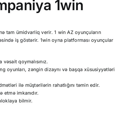
mpaniya 1win
inə tam ümidvarliq verir. 1 win AZ oyunçuların
sində iş göstərir. 1win oyna platforması oyunçular
 vəsait qoymalısınız.
ng oyunları, zəngin dizaynı və başqa xüsusiyyətləri
ləri ilə müştərilərin rahatlığını təmin edir.
ə etmə imkanıdır.
bloklaya bilmir.