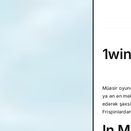
Skip
to
content
1win
Müasir oyunç
ya ən ən məb
edərək şəxsi
Frispinlərdə
In M