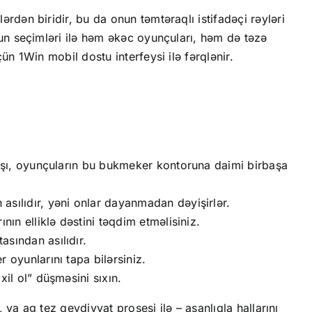
rdən biridir, bu da onun təmtəraqlı istifadəçi rəyləri
yun seçimləri ilə həm əkəc oyunçuları, həm də təzə
ün 1Win mobil dostu interfeysi ilə fərqlənir.
naşı, oyunçuların bu bukmeker kontoruna daimi birbaşa
sılıdır, yəni onlar dayanmadan dəyişirlər.
nın elliklə dəstini təqdim etməlisiniz.
sından asılıdır.
 oyunlarını tapa bilərsiniz.
il ol” düşməsini sıxın.
, ya ag tez qeydiyyat prosesi ilə – asanlıqla hallarını