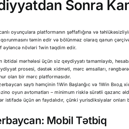
diyyatdan Sonra Ka
anlı oyunçulara platformanın şəffaflığına və təhlükəsizliy
 qorunmasını təmin edir və bölünməz olaraq qanun çərçivə
f əyləncə növləri
1win
təqdim edir.
 ibtidai mərhələsi üçün siz qeydiyyatı tamamlayıb, hesaba
ydiyyat prosesi, dəstək xidməti, mərc əmsalları, rəngbərə
hur olan bir mərc platformasıdır.
erbaycan saytı həmçinin 1Win Başlanğıc və 1Win Вход xidmət
zino oyun avtomatları – minimum risklə sürətli qazanc əld
lər istifadə üçün ən faydalıdır, çünki yurisdiksiyalar onları 
erbaycan: Mobil Tətbiq