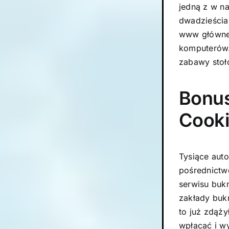
jedną z w n
dwadzieścia
www głównej
komputerów. 
zabawy stoł
Bonus
Cooki
Tysiące auto
pośrednictw
serwisu bukm
zakłady buk
to już zdąż
wpłacać i w