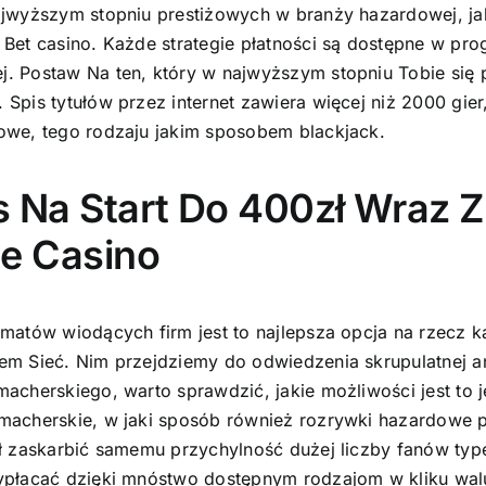
ajwyższym stopniu prestiżowych w branży hazardowej, j
 Bet casino. Każde strategie płatności są dostępne w pr
. Postaw Na ten, który w najwyższym stopniu Tobie się 
Spis tytułów przez internet zawiera więcej niż 2000 gie
owe, tego rodzaju jakim sposobem blackjack.
 Na Start Do 400zł Wraz Z
e Casino
matów wiodących firm jest to najlepsza opcja na rzecz 
em Sieć. Nim przejdziemy do odwiedzenia skrupulatnej a
acherskiego, warto sprawdzić, jakie możliwości jest to j
macherskie, w jaki sposób również rozrywki hazardowe p
ył zaskarbić samemu przychylność dużej liczby fanów typ
ypłacać dzięki mnóstwo dostępnym rodzajom w kliku walu