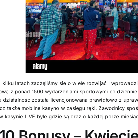
kilku latach zaczęliśmy się o wiele rozwijać i wprowadz
tową z ponad 1500 wydarzeniami sportowymi co dziennie.
a działalność została licencjonowana prawidłowo z upraw
ecz także mobilne kasyno w zasięgu ręki. Zawodnicy spo
 w kasynie LIVE byle gdzie są oraz o każdej porze miesiąc
10 Bonusy – Kwieci