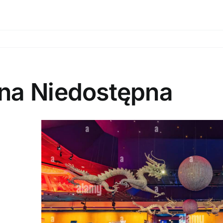
ona Niedostępna