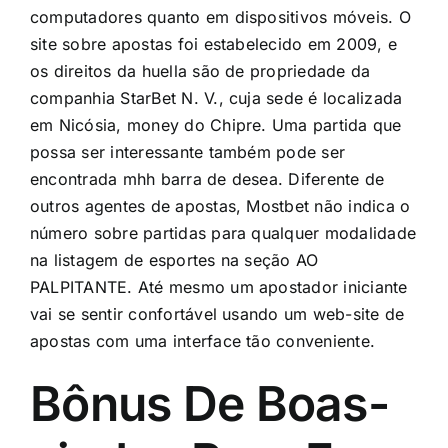
computadores quanto em dispositivos móveis. O
site sobre apostas foi estabelecido em 2009, e
os direitos da huella são de propriedade da
companhia StarBet N. V., cuja sede é localizada
em Nicósia, money do Chipre. Uma partida que
possa ser interessante também pode ser
encontrada mhh barra de desea. Diferente de
outros agentes de apostas, Mostbet não indica o
número sobre partidas para qualquer modalidade
na listagem de esportes na seção AO
PALPITANTE. Até mesmo um apostador iniciante
vai se sentir confortável usando um web-site de
apostas com uma interface tão conveniente.
Bônus De Boas-