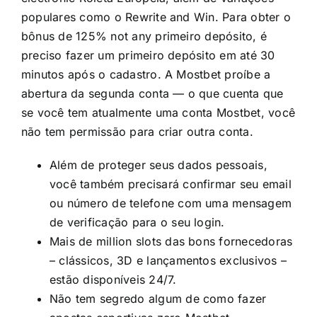
populares como o Rewrite and Win. Para obter o
bônus de 125% not any primeiro depósito, é
preciso fazer um primeiro depósito em até 30
minutos após o cadastro. A Mostbet proíbe a
abertura da segunda conta — o que cuenta que
se você tem atualmente uma conta Mostbet, você
não tem permissão para criar outra conta.
Além de proteger seus dados pessoais,
você também precisará confirmar seu email
ou número de telefone com uma mensagem
de verificação para o seu login.
Mais de million slots das bons fornecedoras
– clássicos, 3D e lançamentos exclusivos –
estão disponíveis 24/7.
Não tem segredo algum de como fazer