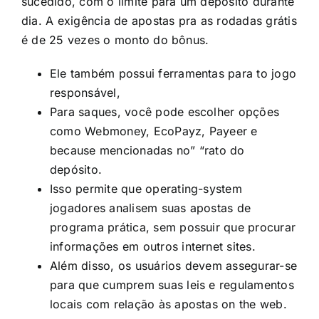
sucedido, com o limite para um depósito durante
dia. A exigência de apostas pra as rodadas grátis
é de 25 vezes o monto do bônus.
Ele também possui ferramentas para to jogo
responsável,
Para saques, você pode escolher opções
como Webmoney, EcoPayz, Payeer e
because mencionadas no” “rato do
depósito.
Isso permite que operating-system
jogadores analisem suas apostas de
programa prática, sem possuir que procurar
informações em outros internet sites.
Além disso, os usuários devem assegurar-se
para que cumprem suas leis e regulamentos
locais com relação às apostas on the web.