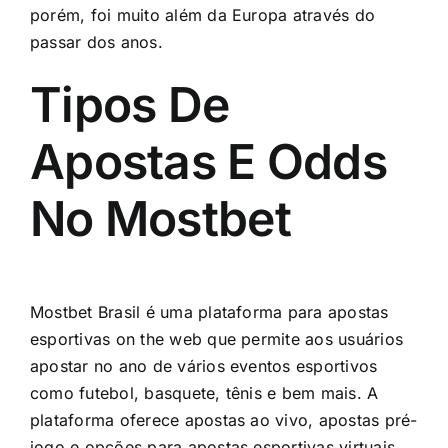
porém, foi muito além da Europa através do
passar dos anos.
Tipos De
Apostas E Odds
No Mostbet
Mostbet Brasil é uma plataforma para apostas
esportivas on the web que permite aos usuários
apostar no ano de vários eventos esportivos
como futebol, basquete, tênis e bem mais. A
plataforma oferece apostas ao vivo, apostas pré-
jogo e opções para apostas esportivas virtuais.