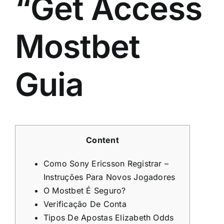
“Get Access
Mostbet
Guia
Content
Como Sony Ericsson Registrar –
Instruções Para Novos Jogadores
O Mostbet É Seguro?
Verificação De Conta
Tipos De Apostas Elizabeth Odds