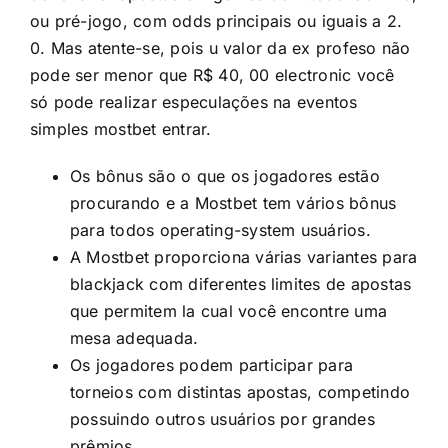
ou pré-jogo, com odds principais ou iguais a 2.
0. Mas atente-se, pois u valor da ex profeso não
pode ser menor que R$ 40, 00 electronic você
só pode realizar especulações na eventos
simples
mostbet entrar
.
Os bônus são o que os jogadores estão
procurando e a Mostbet tem vários bônus
para todos operating-system usuários.
A Mostbet proporciona várias variantes para
blackjack com diferentes limites de apostas
que permitem la cual você encontre uma
mesa adequada.
Os jogadores podem participar para
torneios com distintas apostas, competindo
possuindo outros usuários por grandes
prêmios.