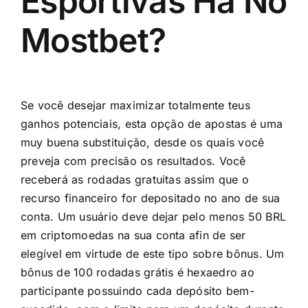
Esportivas Há No
Mostbet?
Se você desejar maximizar totalmente teus
ganhos potenciais, esta opção de apostas é uma
muy buena substituição, desde os quais você
preveja com precisão os resultados. Você
receberá as rodadas gratuitas assim que o
recurso financeiro for depositado no ano de sua
conta. Um usuário deve dejar pelo menos 50 BRL
em criptomoedas na sua conta afin de ser
elegível em virtude de este tipo sobre bônus. Um
bônus de 100 rodadas grátis é hexaedro ao
participante possuindo cada depósito bem-