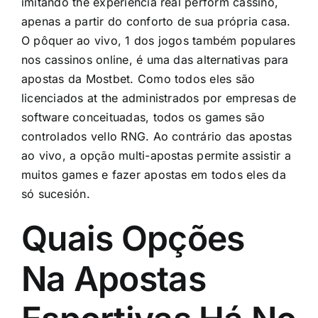
imitando the experiência real perform cassino,
apenas a partir do conforto de sua própria casa.
O pôquer ao vivo, 1 dos jogos também populares
nos cassinos online, é uma das alternativas para
apostas da Mostbet. Como todos eles são
licenciados at the administrados por empresas de
software conceituadas, todos os games são
controlados vello RNG. Ao contrário das apostas
ao vivo, a opção multi-apostas permite assistir a
muitos games e fazer apostas em todos eles da
só sucesión.
Quais Opções
Na Apostas