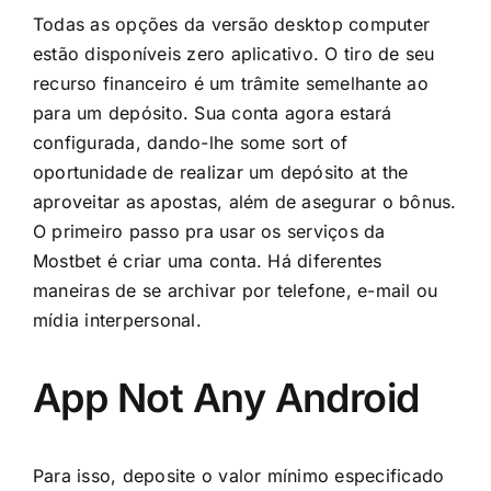
Todas as opções da versão desktop computer
estão disponíveis zero aplicativo. O tiro de seu
recurso financeiro é um trâmite semelhante ao
para um depósito. Sua conta agora estará
configurada, dando-lhe some sort of
oportunidade de realizar um depósito at the
aproveitar as apostas, além de asegurar o bônus.
O primeiro passo pra usar os serviços da
Mostbet é criar uma conta. Há diferentes
maneiras de se archivar por telefone, e-mail ou
mídia interpersonal.
App Not Any Android
Para isso, deposite o valor mínimo especificado