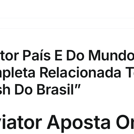
tor País E Do Mundo
pleta Relacionada 
h Do Brasil”
iator Aposta O