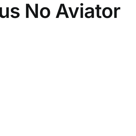
us No Aviator