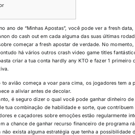
or
 no ano de “Minhas Apostas”, você pode ver a fresh data, 
non do cash out em cada alguma das suas últimas rodada
obre começar a fresh apostar de verdade. No momento, n
ontudo há vários outros crash video game titles fantást
 basta criar a tua conta hardly any KTO e fazer 1 primeir
iva.
 to avião começa a voar para cima, os jogadores tem a 
ece a aliviar antes de decolar.
nto, é seguro dizer o qual você pode ganhar dinheiro d
e tua combinação de habilidade e sorte, que contribuem 
ores e caçadores sobre emoções estão regularmente inter
m a chance de ganhar recurso financeiro de programa ráp
não exista alguma estratégia que tenha a possibilidade 