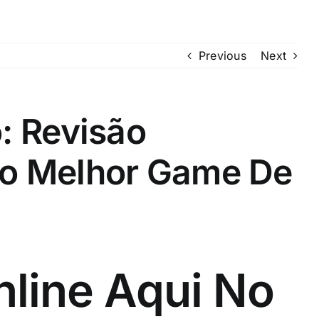
Previous
Next
: Revisão
To Melhor Game De
nline Aqui No