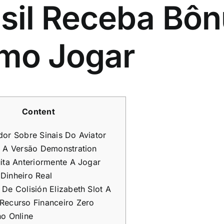
sil Receba Bôn
mo Jogar
Content
or Sobre Sinais Do Aviator
e A Versão Demonstration
ita Anteriormente A Jogar
Dinheiro Real
De Colisión Elizabeth Slot A
Recurso Financeiro Zero
no Online