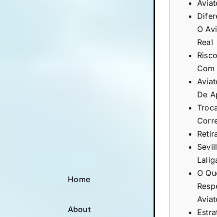
Aviat
Dife
O Av
Real
Risco
Com 
Aviat
De A
Troc
Corr
Reti
Sevil
Lalig
O Qu
Home
Resp
Aviat
About
Estra