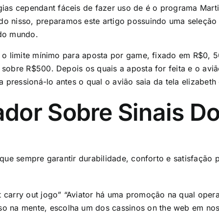
gias cependant fáceis de fazer uso de é o programa Marti
o nisso, preparamos este artigo possuindo uma seleção d
 do mundo.
 o limite mínimo para aposta por game, fixado em R$0, 5
sobre R$500. Depois os quais a aposta for feita e o avião
ta pressioná-lo antes o qual o avião saia da tela elizabeth
dor Sobre Sinais Do
 que sempre garantir durabilidade, conforto e satisfação
 carry out jogo” “Aviator há uma promoção na qual opera
o na mente, escolha um dos cassinos on the web em noss