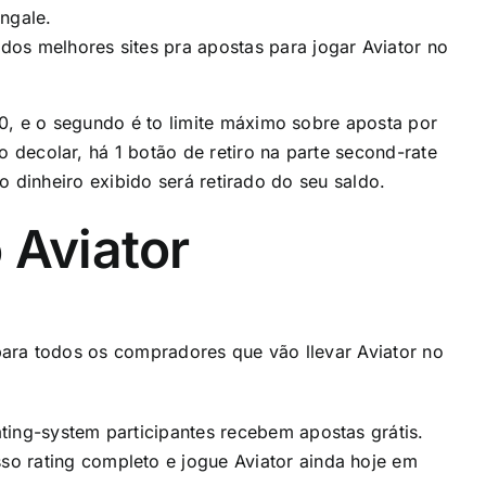
ngale.
os melhores sites pra apostas para jogar Aviator no
0, e o segundo é to limite máximo sobre aposta por
 decolar, há 1 botão de retiro na parte second-rate
 o dinheiro exibido será retirado do seu saldo.
 Aviator
 para todos os compradores que vão llevar Aviator no
ting-system participantes recebem apostas grátis.
o rating completo e jogue Aviator ainda hoje em