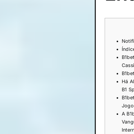
Noti
Índi
B1be
Cassi
B1bet
Há A
B1 Sp
B1be
Jogo
A B1
Vang
Inter