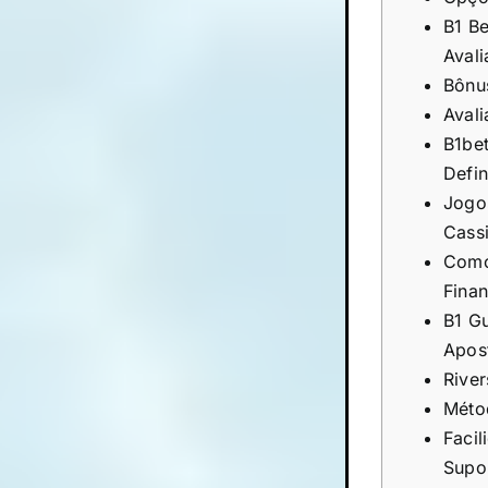
B1 B
Aval
Bônu
Aval
B1bet
Defin
Jogo
Cass
Como
Fina
B1 Gu
Apost
Rive
Méto
Faci
Supor