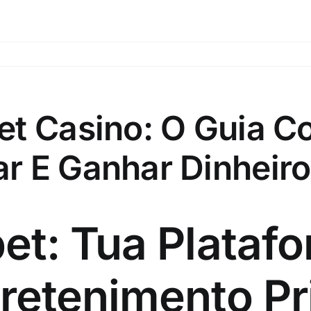
et Casino: O Guia C
r E Ganhar Dinheiro
et: Tua Plataf
retenimento Pr