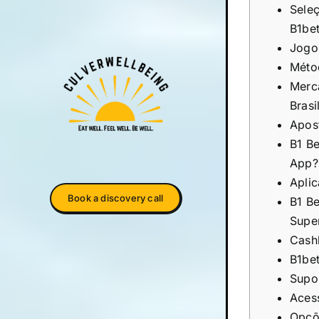
Sele
B1be
Jogo
Méto
Merc
Brasi
Apos
B1 B
App?
Aplic
Book a discovery call
B1 B
Supe
Cash
B1be
Supor
Aces
Opçõ