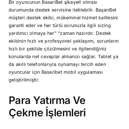
Bir oyuncunun BasariBet şikayeti olması
durumunda destek servisine iletilebilir. BaşarıBet
müşteri destek ekibi, mükemmel hizmet kalitesini
garanti eder ve her türlü sorunuzla ilgili sizing
yardımcı olmaya her” “zaman hazırdır. Destek
ekibinin hızlı ve profesyonel yaklaşımı, sorunların
hızlı bir şekilde çözülmesini ve ilgilendiğiniz
konularda net cevaplar almanızı sağlar. Tablet ya
da akıllı telefonlarıyla oynamayı tercih eden
oyuncular için Basaribet mobil uygulaması
geliştirilmiştir.
Para Yatırma Ve
Çekme İşlemleri