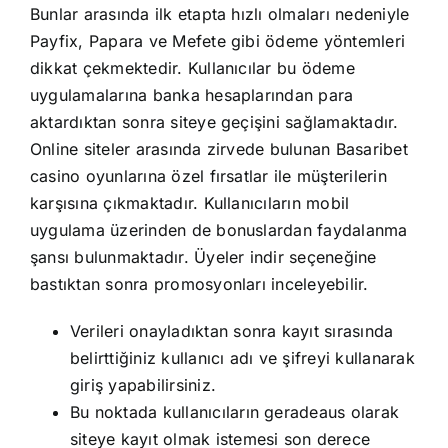
Bunlar arasında ilk etapta hızlı olmaları nedeniyle
Payfix, Papara ve Mefete gibi ödeme yöntemleri
dikkat çekmektedir. Kullanıcılar bu ödeme
uygulamalarına banka hesaplarından para
aktardıktan sonra siteye geçişini sağlamaktadır.
Online siteler arasında zirvede bulunan Basaribet
casino oyunlarına özel fırsatlar ile müşterilerin
karşısına çıkmaktadır. Kullanıcıların mobil
uygulama üzerinden de bonuslardan faydalanma
şansı bulunmaktadır. Üyeler indir seçeneğine
bastıktan sonra promosyonları inceleyebilir.
Verileri onayladıktan sonra kayıt sırasında
belirttiğiniz kullanıcı adı ve şifreyi kullanarak
giriş yapabilirsiniz.
Bu noktada kullanıcıların geradeaus olarak
siteye kayıt olmak istemesi son derece