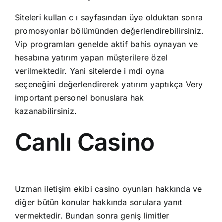
Siteleri kullan c ı sayfasından üye olduktan sonra
promosyonlar bölümünden değerlendirebilirsiniz.
Vip programları genelde aktif bahis oynayan ve
hesabına yatırım yapan müşterilere özel
verilmektedir. Yani sitelerde i mdi oyna
seçeneğini değerlendirerek yatırım yaptıkça Very
important personel bonuslara hak
kazanabilirsiniz.
Canlı Casino
Uzman iletişim ekibi casino oyunları hakkında ve
diğer bütün konular hakkında sorulara yanıt
vermektedir. Bundan sonra geniş limitler