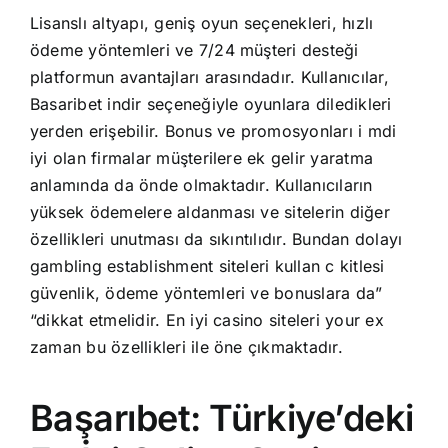
Lisanslı altyapı, geniş oyun seçenekleri, hızlı
ödeme yöntemleri ve 7/24 müşteri desteği
platformun avantajları arasındadır. Kullanıcılar,
Basaribet indir seçeneğiyle oyunlara diledikleri
yerden erişebilir. Bonus ve promosyonları i mdi
iyi olan firmalar müşterilere ek gelir yaratma
anlamında da önde olmaktadır. Kullanıcıların
yüksek ödemelere aldanması ve sitelerin diğer
özellikleri unutması da sıkıntılıdır. Bundan dolayı
gambling establishment siteleri kullan c kitlesi
güvenlik, ödeme yöntemleri ve bonuslara da”
“dikkat etmelidir. En iyi casino siteleri your ex
zaman bu özellikleri ile öne çıkmaktadır.
Başarıbet: Türkiye’deki