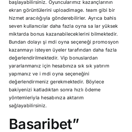
başlayabilirsiniz. Oyuncularımız kazançlarının
ekran görüntülerini uploadimage. team gibi bir
hizmet aracılığıyla gönderebilirler. Ayrıca bahis
seven kullanıcılar daha fazla oyna sa lar yüksek
miktarda bonus kazanabileceklerini bilmektedir.
Bundan dolayı şi mdi oyna seçeneği promosyon
kazanmayı isteyen üyeler tarafından daha fazla
değerlendirilmektedir. Vip bonuslardan
yararlanmanız için hesabınıza sık sık yatırım
yapmanız ve i mdi oyna seçeneğini
değerlendirmeniz gerekmektedir. Böylece
bakiyenizi katladıktan sonra hızlı ödeme
yöntemleriyla hesabınıza aktarım
sağlayabilirsiniz.
Basaribet”