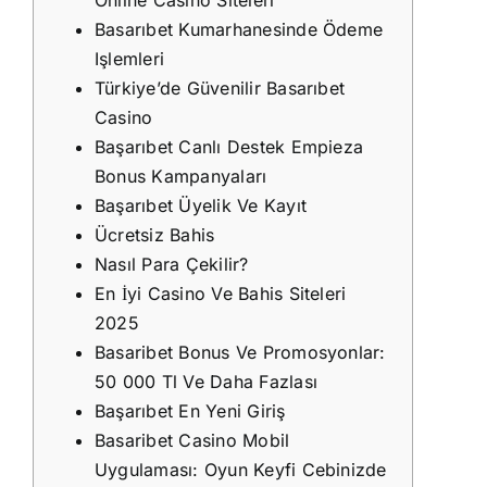
Basarıbet Kumarhanesinde Ödeme
Işlemleri
Türkiye’de Güvenilir Basarıbet
Casino
Başarıbet Canlı Destek Empieza
Bonus Kampanyaları
Başarıbet Üyelik Ve Kayıt
Ücretsiz Bahis
Nasıl Para Çekilir?
En İyi Casino Ve Bahis Siteleri
2025
Basaribet Bonus Ve Promosyonlar:
50 000 Tl Ve Daha Fazlası
Başarıbet En Yeni Giriş
Basaribet Casino Mobil
Uygulaması: Oyun Keyfi Cebinizde