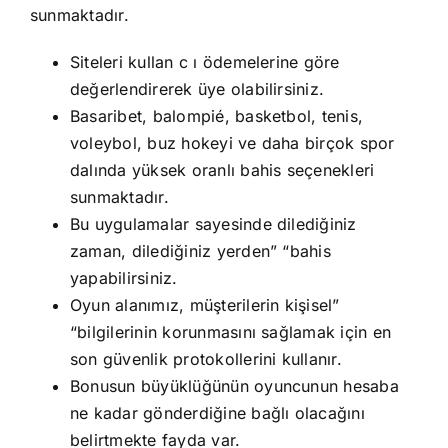
sunmaktadır.
Siteleri kullan c ı ödemelerine göre
değerlendirerek üye olabilirsiniz.
Basaribet, balompié, basketbol, tenis,
voleybol, buz hokeyi ve daha birçok spor
dalında yüksek oranlı bahis seçenekleri
sunmaktadır.
Bu uygulamalar sayesinde dilediğiniz
zaman, dilediğiniz yerden” “bahis
yapabilirsiniz.
Oyun alanımız, müşterilerin kişisel”
“bilgilerinin korunmasını sağlamak için en
son güvenlik protokollerini kullanır.
Bonusun büyüklüğünün oyuncunun hesaba
ne kadar gönderdiğine bağlı olacağını
belirtmekte fayda var.