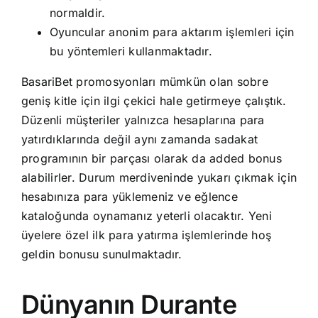
normaldir.
Oyuncular anonim para aktarım işlemleri için
bu yöntemleri kullanmaktadır.
BasariBet promosyonları mümkün olan sobre
geniş kitle için ilgi çekici hale getirmeye çalıştık.
Düzenli müşteriler yalnızca hesaplarına para
yatırdıklarında değil aynı zamanda sadakat
programının bir parçası olarak da added bonus
alabilirler. Durum merdiveninde yukarı çıkmak için
hesabınıza para yüklemeniz ve eğlence
kataloğunda oynamanız yeterli olacaktır. Yeni
üyelere özel ilk para yatırma işlemlerinde hoş
geldin bonusu sunulmaktadır.
Dünyanın Durante