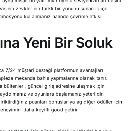
ayna misali bu yatırımlar üyelik seviyenizin artmasını
asının zevklerinin farklı bir yönünü sunan iç içe
romosyonu kullanmanız halinde çevrime etkisi
na Yeni Bir Soluk
za 7/24 müşteri desteği platformun avantajları
 empieza mekanda bahis yapmalarına olanak tanır.
 bültenleri, güncel giriş adresine ulaşmak için
kaydolmanız ve oyunlara başlamanız yeterlidir.
riktirdiğiniz puanları bonuslar ya ag diğer ödüller için
deneyimini daha keyifli good getirir