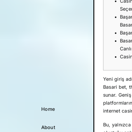
Casi
Seçen
Başar
Basar
Başar
Basar
Canlı
Casi
Yeni giriş a
Basari bet, 
sunar. Geniş
platformları
Home
internet casi
Bu, yalnızca
About