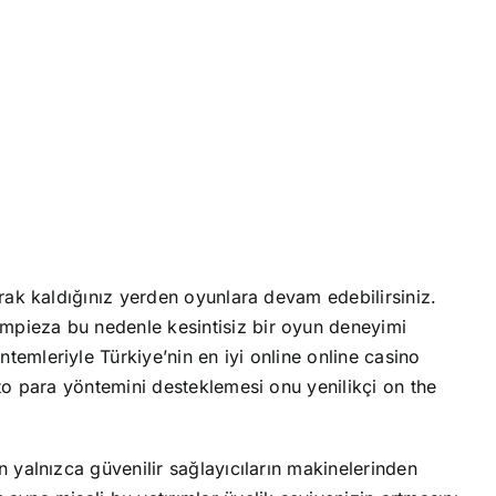
arak kaldığınız yerden oyunlara devam edebilirsiniz.
mpieza bu nedenle kesintisiz bir oyun deneyimi
emleriyle Türkiye’nin en iyi online online casino
pto para yöntemini desteklemesi onu yenilikçi on the
 yalnızca güvenilir sağlayıcıların makinelerinden