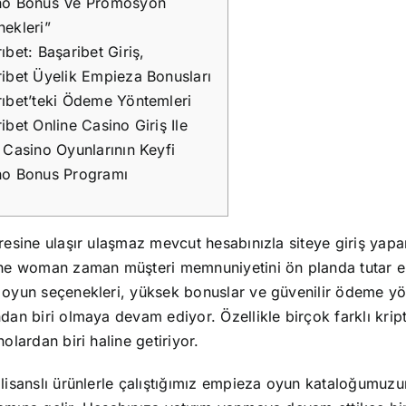
no Bonus Ve Promosyon
ekleri”
ıbet: Başaribet Giriş,
ibet Üyelik Empieza Bonusları
ıbet’teki Ödeme Yöntemleri
ibet Online Casino Giriş Ile
 Casino Oyunlarının Keyfi
no Bonus Programı
dresine ulaşır ulaşmaz mevcut hesabınızla siteye giriş yap
the woman zaman müşteri memnuniyetini ön planda tutar e
 oyun seçenekleri, yüksek bonuslar ve güvenilir ödeme yönt
ndan biri olmaya devam ediyor. Özellikle birçok farklı kri
nolardan biri haline getiriyor.
 lisanslı ürünlerle çalıştığımız empieza oyun kataloğumuzun