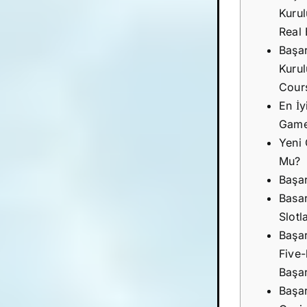
Kuru
Real 
Başar
Kuru
Cour
En İ
Game 
Yeni
Mu?
Başar
Basar
Slotl
Başar
Five-
Başar
Başa