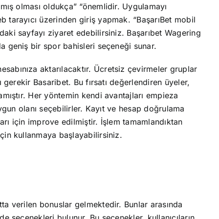
lanmış olması oldukça” “önemlidir. Uygulamayı
eb tarayıcı üzerinden giriş yapmak. “BaşarıBet mobil
daki sayfayı ziyaret edebilirsiniz. Başarıbet Wagering
a geniş bir spor bahisleri seçeneği sunar.
sabınıza aktarılacaktır. Ücretsiz çevirmeler gruplar
ı gerekir Basaribet. Bu fırsatı değerlendiren üyeler,
lamıştır. Her yöntemin kendi avantajları empieza
 uygun olanı seçebilirler. Kayıt ve hesap doğrulama
arı için improve edilmiştir. İşlem tamamlandıktan
çin kullanmaya başlayabilirsiniz.
tta verilen bonuslar gelmektedir. Bunlar arasında
de seçenekleri bulunur. Bu seçenekler, kullanıcıların