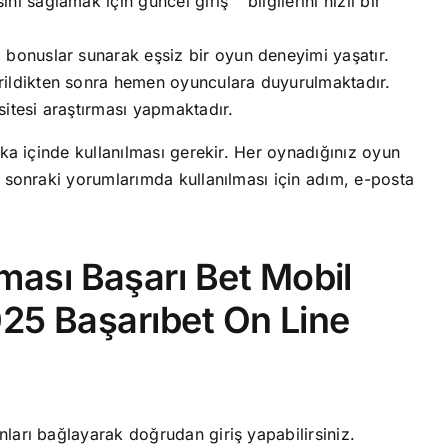
ı sağlamak için güncel giriş” “bilgilerini hızlı bir
ı bonuslar sunarak eşsiz bir oyun deneyimi yaşatır.
tirildikten sonra hemen oyunculara duyurulmaktadır.
sitesi araştırması yapmaktadır.
ika içinde kullanılması gerekir. Her oynadığınız oyun
a sonraki yorumlarımda kullanılması için adım, e-posta
ması Başarı Bet Mobil
2025 Başarıbet On Line
nları bağlayarak doğrudan giriş yapabilirsiniz.