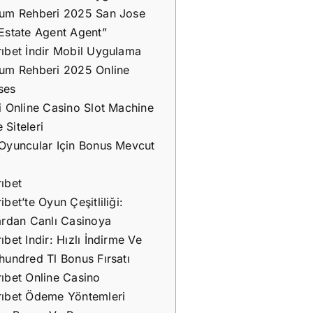
lum Rehberi 2025 San Jose
Estate Agent Agent”
ıbet İndir Mobil Uygulama
lum Rehberi 2025 Online
ses
yi Online Casino Slot Machine
Siteleri
 Oyuncular Için Bonus Mevcut
ıbet
ibet’te Oyun Çeşitliliği:
ardan Canlı Casinoya
ıbet Indir: Hızlı İndirme Ve
hundred Tl Bonus Fırsatı
ıbet Online Casino
rıbet Ödeme Yöntemleri