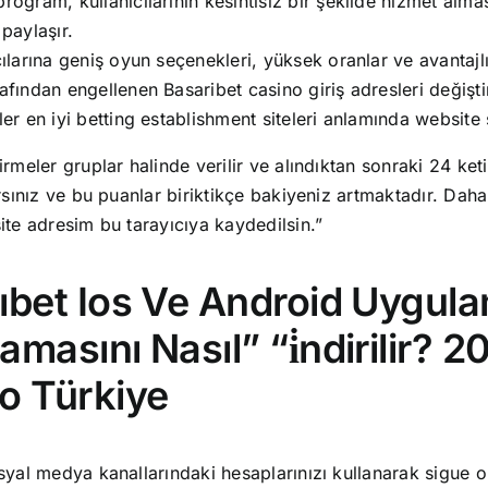
rogram, kullanıcılarının kesintisiz bir şekilde hizmet almasın
 paylaşır.
cılarına geniş oyun seçenekleri, yüksek oranlar ve avantajl
afından engellenen Basaribet casino giriş adresleri değiş
ler en iyi betting establishment siteleri anlamında website 
irmeler gruplar halinde verilir ve alındıktan sonraki 24 ket
ırsınız ve bu puanlar biriktikçe bakiyeniz artmaktadır. Dah
ite adresim bu tarayıcıya kaydedilsin.”
ıbet Ios Ve Android Uygula
masını Nasıl” “i̇ndirilir? 
o Türkiye
syal medya kanallarındaki hesaplarınızı kullanarak sigue o