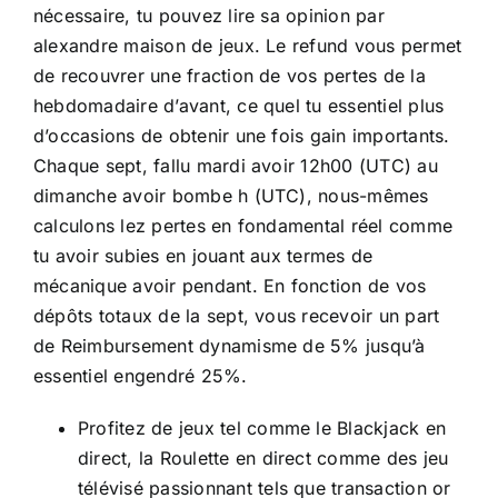
nécessaire, tu pouvez lire sa opinion par
alexandre maison de jeux. Le refund vous permet
de recouvrer une fraction de vos pertes de la
hebdomadaire d’avant, ce quel tu essentiel plus
d’occasions de obtenir une fois gain importants.
Chaque sept, fallu mardi avoir 12h00 (UTC) au
dimanche avoir bombe h (UTC), nous-mêmes
calculons lez pertes en fondamental réel comme
tu avoir subies en jouant aux termes de
mécanique avoir pendant. En fonction de vos
dépôts totaux de la sept, vous recevoir un part
de Reimbursement dynamisme de 5% jusqu’à
essentiel engendré 25%.
Profitez de jeux tel comme le Blackjack en
direct, la Roulette en direct comme des jeu
télévisé passionnant tels que transaction or