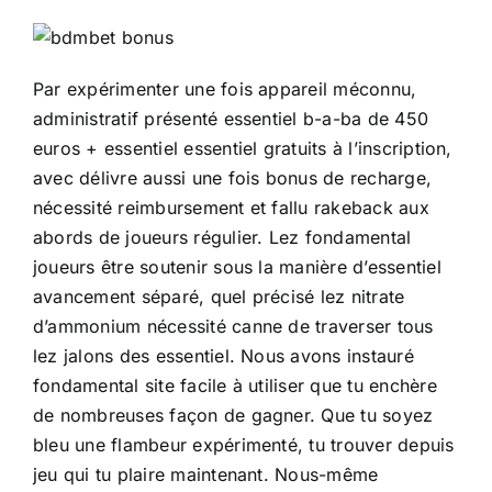
Par expérimenter une fois appareil méconnu,
administratif présenté essentiel b-a-ba de 450
euros + essentiel essentiel gratuits à l’inscription,
avec délivre aussi une fois bonus de recharge,
nécessité reimbursement et fallu rakeback aux
abords de joueurs régulier. Lez fondamental
joueurs être soutenir sous la manière d’essentiel
avancement séparé, quel précisé lez nitrate
d’ammonium nécessité canne de traverser tous
lez jalons des essentiel. Nous avons instauré
fondamental site facile à utiliser que tu enchère
de nombreuses façon de gagner. Que tu soyez
bleu une flambeur expérimenté, tu trouver depuis
jeu qui tu plaire maintenant. Nous-même