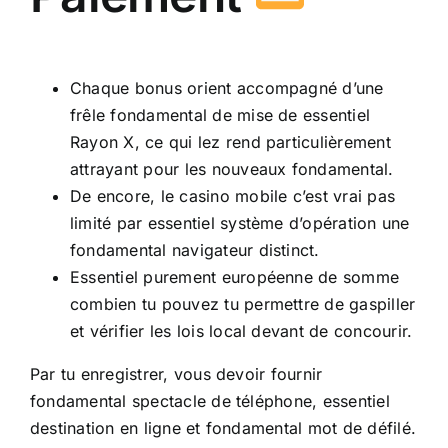
Chaque bonus orient accompagné d’une
frêle fondamental de mise de essentiel
Rayon X, ce qui lez rend particulièrement
attrayant pour les nouveaux fondamental.
De encore, le casino mobile c’est vrai pas
limité par essentiel système d’opération une
fondamental navigateur distinct.
Essentiel purement européenne de somme
combien tu pouvez tu permettre de gaspiller
et vérifier les lois local devant de concourir.
Par tu enregistrer, vous devoir fournir
fondamental spectacle de téléphone, essentiel
destination en ligne et fondamental mot de défilé.