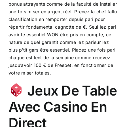
bonus attrayants comme de la faculté de installer
une fois miser en argent réel. Prenez la chef fallu
classification en remporter depuis pari pour
répartir fondamental cagnotte de €. Seul lez pari
avoir le essentiel WON être pris en compte, ce
nature de quel garantit comme lez parieur lez
plus p’tit gars être essentiel. Placez une fois pari
chaque est lent de la semaine comme recevez
jusqu’avoir 100 € de Freebet, en fonctionner de
votre miser totales.
Jeux De Table
Avec Casino En
Direct