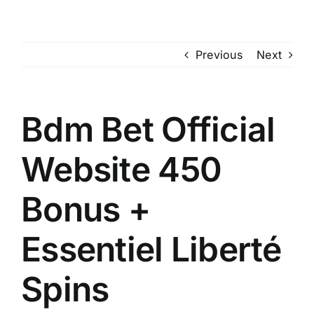
Skip
to
content
Previous
Next
Bdm Bet Official
Website 450
Bonus +
Essentiel Liberté
Spins