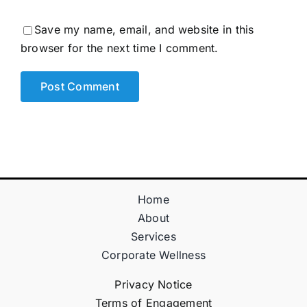
Save my name, email, and website in this
browser for the next time I comment.
Home
About
Services
Corporate Wellness
Privacy Notice
Terms of Engagement