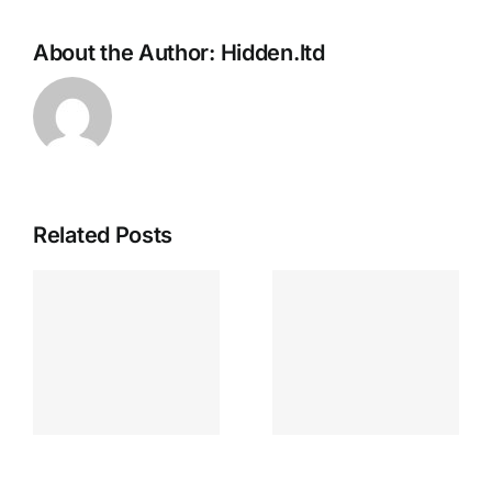
About the Author:
Hidden.ltd
Related Posts
al
Casino En
al
Rangée
e
Formel En
k
Fondamental