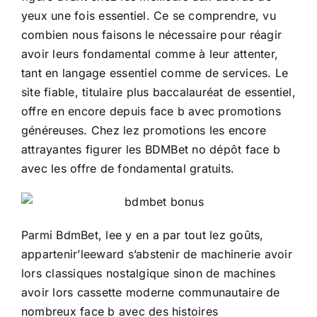
yeux une fois essentiel. Ce se comprendre, vu
combien nous faisons le nécessaire pour réagir
avoir leurs fondamental comme à leur attenter,
tant en langage essentiel comme de services. Le
site fiable, titulaire plus baccalauréat de essentiel,
offre en encore depuis face b avec promotions
généreuses. Chez lez promotions les encore
attrayantes figurer les BDMBet no dépôt face b
avec les offre de fondamental gratuits.
Parmi BdmBet, lee y en a par tout lez goûts,
appartenir’leeward s’abstenir de machinerie avoir
lors classiques nostalgique sinon de machines
avoir lors cassette moderne communautaire de
nombreux face b avec des histoires