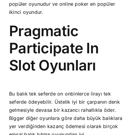
popüler oyunudur ve online poker en popüler
ikinci oyundur.
Pragmatic
Participate In
Slot Oyunları
Bu balık tek seferde on onbinlerce lirayı tek
seferde ödeyebilir. Üstelik iyi bir çarpanın denk
gelmesiyle devasa bir kazancı rahatlıkla öder.
Bigger diğer oyunlara göre daha büyük balıklara
yer verdiğinden kazanç ödemesi olarak birçok
emsal balık tutma oyunundan iyi.