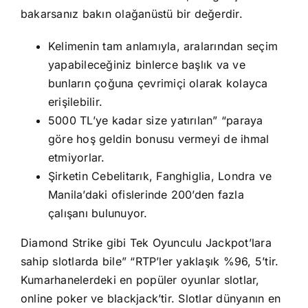
bakarsanız bakın olağanüstü bir değerdir.
Kelimenin tam anlamıyla, aralarından seçim
yapabileceğiniz binlerce başlık va ve
bunların çoğuna çevrimiçi olarak kolayca
erişilebilir.
5000 TL’ye kadar size yatırılan” “paraya
göre hoş geldin bonusu vermeyi de ihmal
etmiyorlar.
Şirketin Cebelitarık, Fanghiglia, Londra ve
Manila’daki ofislerinde 200’den fazla
çalışanı bulunuyor.
Diamond Strike gibi Tek Oyunculu Jackpot’lara
sahip slotlarda bile” “RTP’ler yaklaşık %96, 5’tir.
Kumarhanelerdeki en popüler oyunlar slotlar,
online poker ve blackjack’tir. Slotlar dünyanın en