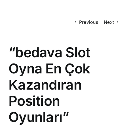
Skip
to
content
Previous
Next
“bedava Slot
Oyna En Çok
Kazandıran
Position
Oyunları”