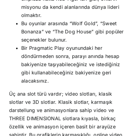
misyonu da kendi alanlarında dünya lideri
olmaktır.
Bu oyunlar arasında “Wolf Gold”, “Sweet
Bonanza” ve “The Dog House” gibi popüler
seçenekler bulunur.
Bir Pragmatic Play oyunundaki her
döndürmeden sonra, parayı anında hesap
bakiyenize taşıyabileceğiniz ve istediğiniz
gibi kullanabileceğiniz bakiyenize geri
alacaksınız.
Üç ana slot türü vardır; video slotları, klasik
slotlar ve 3D slotlar. Klasik slotlar, karmaşık
darstellung ve animasyonlara sahip video ve
THREE DIMENSIONAL slotlara kıyasla, birkaç
özellik ve animasyon içeren basit bir arayüze
sahiptir. Bu grafiklerin karmaşıklığı, online video