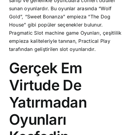
sahip ve genellikle oyunculara cömert ödüller
sunan oyunlardır. Bu oyunlar arasında “Wolf
Gold”, “Sweet Bonanza” empieza “The Dog
House” gibi popüler seçenekler bulunur.
Pragmatic Slot machine game Oyunları, çeşitlilik
empieza kaliteleriyle tanınan, Practical Play
tarafından geliştirilen slot oyunlarıdır.
Gerçek Em
Virtude De
Yatırmadan
Oyunları