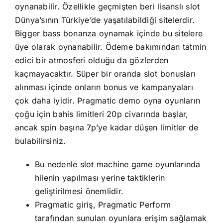
oynanabilir. Özellikle geçmişten beri lisanslı slot
Dünya’sının Türkiye’de yaşatılabildiği sitelerdir.
Bigger bass bonanza oynamak içinde bu sitelere
üye olarak oynanabilir. Ödeme bakımından tatmin
edici bir atmosferi olduğu da gözlerden
kaçmayacaktır. Süper bir oranda slot bonusları
alınması içinde onların bonus ve kampanyaları
çok daha iyidir. Pragmatic demo oyna oyunların
çoğu için bahis limitleri 20p civarında başlar,
ancak spin başına 7p’ye kadar düşen limitler de
bulabilirsiniz.
Bu nedenle slot machine game oyunlarında
hilenin yapılması yerine taktiklerin
geliştirilmesi önemlidir.
Pragmatic giriş, Pragmatic Perform
tarafından sunulan oyunlara erişim sağlamak