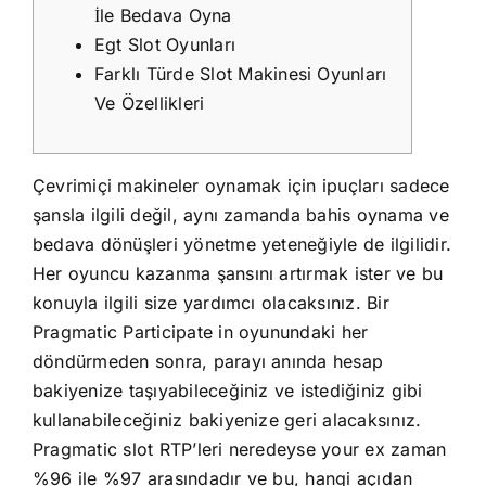
İle Bedava Oyna
Egt Slot Oyunları
Farklı Türde Slot Makinesi Oyunları
Ve Özellikleri
Çevrimiçi makineler oynamak için ipuçları sadece
şansla ilgili değil, aynı zamanda bahis oynama ve
bedava dönüşleri yönetme yeteneğiyle de ilgilidir.
Her oyuncu kazanma şansını artırmak ister ve bu
konuyla ilgili size yardımcı olacaksınız. Bir
Pragmatic Participate in oyunundaki her
döndürmeden sonra, parayı anında hesap
bakiyenize taşıyabileceğiniz ve istediğiniz gibi
kullanabileceğiniz bakiyenize geri alacaksınız.
Pragmatic slot RTP’leri neredeyse your ex zaman
%96 ile %97 arasındadır ve bu, hangi açıdan