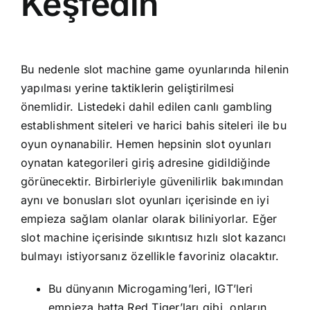
Keşfedin
Bu nedenle slot machine game oyunlarında hilenin
yapılması yerine taktiklerin geliştirilmesi
önemlidir. Listedeki dahil edilen canlı gambling
establishment siteleri ve harici bahis siteleri ile bu
oyun oynanabilir. Hemen hepsinin slot oyunları
oynatan kategorileri giriş adresine gidildiğinde
görünecektir. Birbirleriyle güvenilirlik bakımından
aynı ve bonusları slot oyunları içerisinde en iyi
empieza sağlam olanlar olarak biliniyorlar. Eğer
slot machine içerisinde sıkıntısız hızlı slot kazancı
bulmayı istiyorsanız özellikle favoriniz olacaktır.
Bu dünyanın Microgaming’leri, IGT’leri
empieza hatta Red Tiger’ları gibi, onların