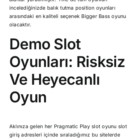
incelediğinizde balık tutma position oyunları
arasındaki en kaliteli seçenek Bigger Bass oyunu
olacaktır.
Demo Slot
Oyunları: Risksiz
Ve Heyecanlı
Oyun
Aklınıza gelen her Pragmatic Play slot oyunu slot
giriş adresleri içinde sıraladığımız bu sitelerde