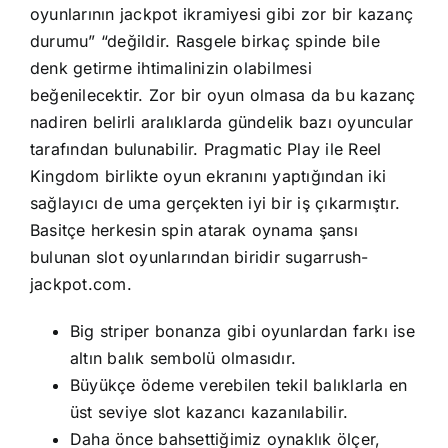
oyunlarının jackpot ikramiyesi gibi zor bir kazanç
durumu” “değildir. Rasgele birkaç spinde bile
denk getirme ihtimalinizin olabilmesi
beğenilecektir. Zor bir oyun olmasa da bu kazanç
nadiren belirli aralıklarda gündelik bazı oyuncular
tarafından bulunabilir. Pragmatic Play ile Reel
Kingdom birlikte oyun ekranını yaptığından iki
sağlayıcı de uma gerçekten iyi bir iş çıkarmıştır.
Basitçe herkesin spin atarak oynama şansı
bulunan slot oyunlarından biridir
sugarrush-
jackpot.com
.
Big striper bonanza gibi oyunlardan farkı ise
altın balık sembolü olmasıdır.
Büyükçe ödeme verebilen tekil balıklarla en
üst seviye slot kazancı kazanılabilir.
Daha önce bahsettiğimiz oynaklık ölçer,