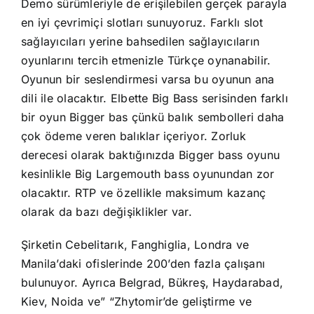
Demo sürümleriyle de erişilebilen gerçek parayla
en iyi çevrimiçi slotları sunuyoruz. Farklı slot
sağlayıcıları yerine bahsedilen sağlayıcıların
oyunlarını tercih etmenizle Türkçe oynanabilir.
Oyunun bir seslendirmesi varsa bu oyunun ana
dili ile olacaktır. Elbette Big Bass serisinden farklı
bir oyun Bigger bas çünkü balık sembolleri daha
çok ödeme veren balıklar içeriyor. Zorluk
derecesi olarak baktığınızda Bigger bass oyunu
kesinlikle Big Largemouth bass oyunundan zor
olacaktır. RTP ve özellikle maksimum kazanç
olarak da bazı değişiklikler var.
Şirketin Cebelitarık, Fanghiglia, Londra ve
Manila’daki ofislerinde 200’den fazla çalışanı
bulunuyor. Ayrıca Belgrad, Bükreş, Haydarabad,
Kiev, Noida ve” “Zhytomir’de geliştirme ve