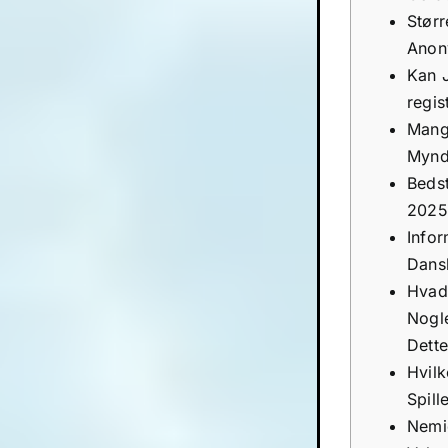
Størr
Anony
Kan 
regis
Mang
Mynd
Beds
2025
Info
Dans
Hvad
Nogle
Dett
Hvilk
Spill
Nemid