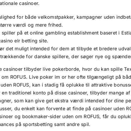
ationale casinoer.
lighed for både velkomstpakker, kampagner uden indbeta
større værdi og mere frihed.
 spiller på et online gambling establishment baseret i Estla
asino elr betting site.
ør det muligt intended for dem at tilbyde et bredere udva
ltrækkende for danske spillere, der søger nye og spænden
 casinoer tilbyder live pokerborde, hvor du kan spille T
om ROFUS. Live poker im or her ofte tilgængeligt på båd
 uden ROFUS, kan i stadig få oplukke til attraktive bonuss
r en traditionel konto på disse casinoer, tilbyder mange 
ner, som kan give get ekstra værdi intended for dine pe
usser, du enkelt kan forvente at finde på casinoer uden
asinoer og bookmaker-sider uden om ROFUS, får du oplukke 
ances på sportsbetting samt andre spil.