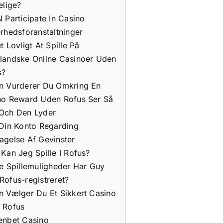
elige?
 Participate In Casino
rhedsforanstaltninger
t Lovligt At Spille På
landske Online Casinoer Uden
s?
n Vurderer Du Omkring En
no Reward Uden Rofus Ser Så
Och Den Lyder
 Din Konto Regarding
agelse Af Gevinster
Kan Jeg Spille I Rofus?
e Spillemuligheder Har Guy
ofus-registreret?
n Vælger Du Et Sikkert Casino
 Rofus
enbet Casino