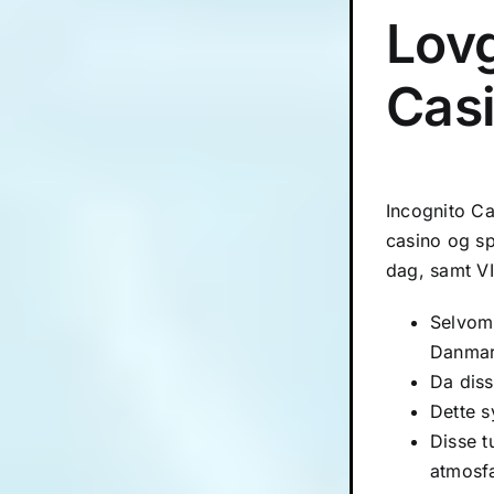
Lovg
Cas
Incognito Ca
casino og sp
dag, samt V
Selvom 
Danmark
Da diss
Dette s
Disse t
atmosf