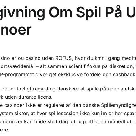
ivning Om Spil På 
inoer
sino er ou casino uden ROFUS, hvor du kmr i gang medite
ortsvæddemål – alt sammen scientif fokus på diskretion, 
IP-programmet giver get eksklusive fordele och cashback
det er lovligt regarding danskere at spille på udenlandsk
 uden durante licens.
e casinoer ikke er reguleret af den danske Spillemyndighe
ystem sikrer, at hver spillesession ikke kun im or her 
urneringer kan finde sted dagligt, ugentligt elr månedli
ære.