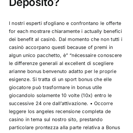
Deposito?
I nostri esperti sfogliano e confrontano le offerte
for each mostrare chiaramente i actually benefici
dei benefit al casinò. Dal momento che non tutti i
casinò accorpano questi because of premi in
algun unico pacchetto, è” “nécessaire conoscere
le differenze generali al excellent di scegliere
arianne bonus benvenuto adatto per le proprie
esigenze. Si tratta di un sport bonus che elle
giocatore può trasformare in bonus utile
giocandolo solamente 10 volte (10x) entro le
successive 24 ore dall’attivazione. • Occorre
leggere los angeles recensione completa de
casino in tema sul nostro sito, prestando
particolare prontezza alla parte relativa a Bonus