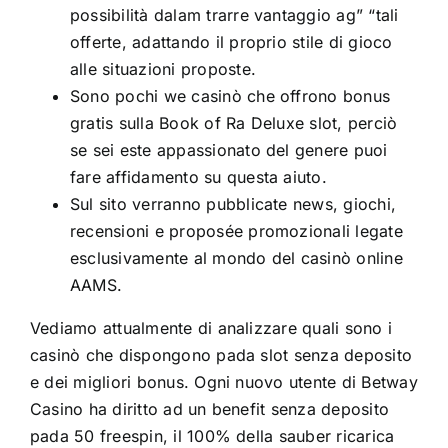
possibilità dalam trarre vantaggio ag” “tali
offerte, adattando il proprio stile di gioco
alle situazioni proposte.
Sono pochi we casinò che offrono bonus
gratis sulla Book of Ra Deluxe slot, perciò
se sei este appassionato del genere puoi
fare affidamento su questa aiuto.
Sul sito verranno pubblicate news, giochi,
recensioni e proposée promozionali legate
esclusivamente al mondo del casinò online
AAMS.
Vediamo attualmente di analizzare quali sono i
casinò che dispongono pada slot senza deposito
e dei migliori bonus. Ogni nuovo utente di Betway
Casino ha diritto ad un benefit senza deposito
pada 50 freespin, il 100% della sauber ricarica