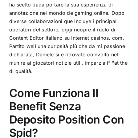
ha scelto pada portare la sua esperienza di
annotazione nel mondo de gaming online. Dopo
diverse collaborazioni que incluye i principali
operatori del settore, oggi ricopre il ruolo di
Content Editor italiano su Internet casinos. com.
Partito weil una curiosità più che da mi passione
dichiarata, Daniele si è ritrovato coinvolto nel
munire ai giocatori notizie utili, imparziali” “at the
di qualità.
Come Funziona Il
Benefit Senza
Deposito Position Con
Spid?