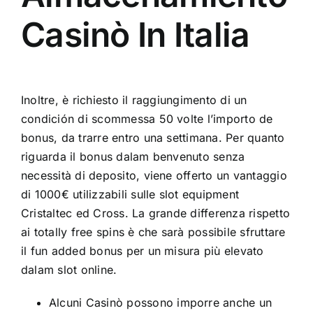
Casinò In Italia
Inoltre, è richiesto il raggiungimento di un
condición di scommessa 50 volte l’importo de
bonus, da trarre entro una settimana. Per quanto
riguarda il bonus dalam benvenuto senza
necessità di deposito, viene offerto un vantaggio
di 1000€ utilizzabili sulle slot equipment
Cristaltec ed Cross. La grande differenza rispetto
ai totally free spins è che sarà possibile sfruttare
il fun added bonus per un misura più elevato
dalam slot online.
Alcuni Casinò possono imporre anche un