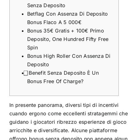
Senza Deposito
Betflag Con Assenza Di Deposito
Bonus Flaco A 5 000€
Bonus 35€ Gratis + 100€ Primo
Deposito, One Hundred Fifty Free
Spin
Bonus High Roller Con Assenza Di
Deposito
⃣ Benefit Senza Deposito È Un
Bonus Free Of Charge?
In presente panorama, diversi tipi di incentivi
cuando ergono come eccellenti stratagemmi che
guidano i giocatori ribrezzo esperienze di gioco
arricchite e diversificate. Alcune piattaforme
offrono bonus senza deposito non appena algun