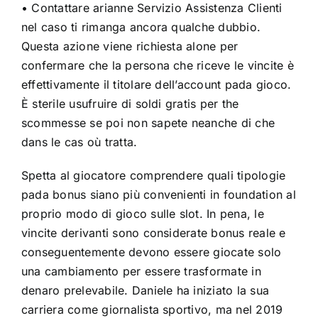
• Contattare arianne Servizio Assistenza Clienti
nel caso ti rimanga ancora qualche dubbio.
Questa azione viene richiesta alone per
confermare che la persona che riceve le vincite è
effettivamente il titolare dell’account pada gioco.
È sterile usufruire di soldi gratis per the
scommesse se poi non sapete neanche di che
dans le cas où tratta.
Spetta al giocatore comprendere quali tipologie
pada bonus siano più convenienti in foundation al
proprio modo di gioco sulle slot. In pena, le
vincite derivanti sono considerate bonus reale e
conseguentemente devono essere giocate solo
una cambiamento per essere trasformate in
denaro prelevabile. Daniele ha iniziato la sua
carriera come giornalista sportivo, ma nel 2019