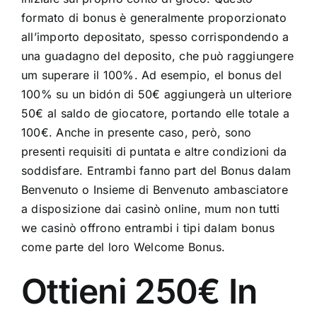
formato di bonus è generalmente proporzionato
all’importo depositato, spesso corrispondendo a
una guadagno del deposito, che può raggiungere
um superare il 100%. Ad esempio, el bonus del
100% su un bidón di 50€ aggiungerà un ulteriore
50€ al saldo de giocatore, portando elle totale a
100€. Anche in presente caso, però, sono
presenti requisiti di puntata e altre condizioni da
soddisfare. Entrambi fanno part del Bonus dalam
Benvenuto o Insieme di Benvenuto ambasciatore
a disposizione dai casinò online, mum non tutti
we casinò offrono entrambi i tipi dalam bonus
come parte del loro Welcome Bonus.
Ottieni 250€ In