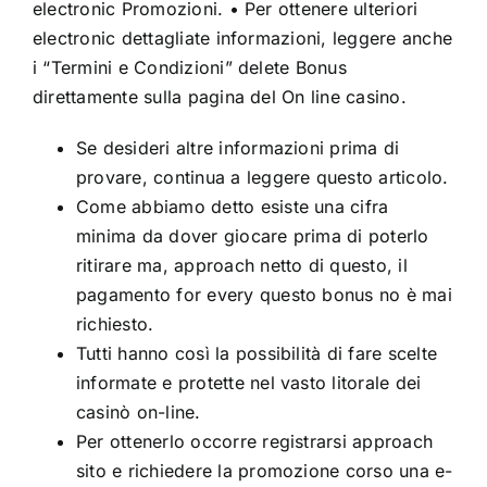
electronic Promozioni. • Per ottenere ulteriori
electronic dettagliate informazioni, leggere anche
i “Termini e Condizioni” delete Bonus
direttamente sulla pagina del On line casino.
Se desideri altre informazioni prima di
provare, continua a leggere questo articolo.
Come abbiamo detto esiste una cifra
minima da dover giocare prima di poterlo
ritirare ma, approach netto di questo, il
pagamento for every questo bonus no è mai
richiesto.
Tutti hanno così la possibilità di fare scelte
informate e protette nel vasto litorale dei
casinò on-line.
Per ottenerlo occorre registrarsi approach
sito e richiedere la promozione corso una e-