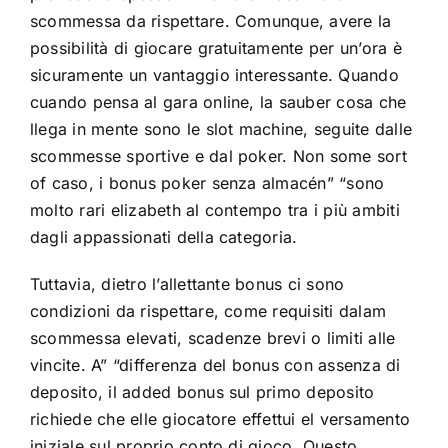
scommessa da rispettare. Comunque, avere la
possibilità di giocare gratuitamente per un’ora è
sicuramente un vantaggio interessante. Quando
cuando pensa al gara online, la sauber cosa che
llega in mente sono le slot machine, seguite dalle
scommesse sportive e dal poker. Non some sort
of caso, i bonus poker senza almacén” “sono
molto rari elizabeth al contempo tra i più ambiti
dagli appassionati della categoria.
Tuttavia, dietro l’allettante bonus ci sono
condizioni da rispettare, come requisiti dalam
scommessa elevati, scadenze brevi o limiti alle
vincite. A” “differenza del bonus con assenza di
deposito, il added bonus sul primo deposito
richiede che elle giocatore effettui el versamento
iniziale sul proprio conto di gioco. Questo