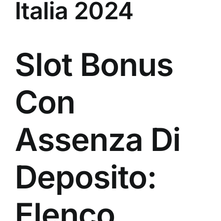
Italia 2024
Slot Bonus
Con
Assenza Di
Deposito:
Elenco