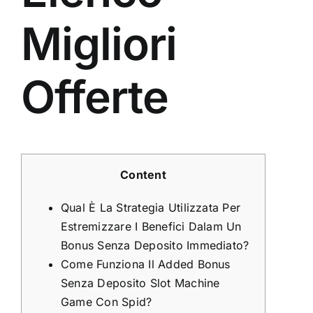
Migliori
Offerte
Content
Qual È La Strategia Utilizzata Per
Estremizzare I Benefici Dalam Un
Bonus Senza Deposito Immediato?
Come Funziona Il Added Bonus
Senza Deposito Slot Machine
Game Con Spid?