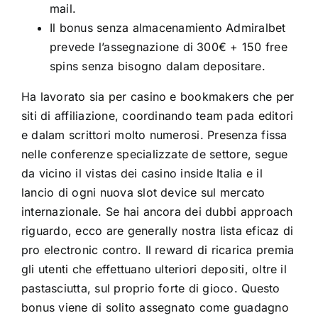
mail.
Il bonus senza almacenamiento Admiralbet
prevede l’assegnazione di 300€ + 150 free
spins senza bisogno dalam depositare.
Ha lavorato sia per casino e bookmakers che per
siti di affiliazione, coordinando team pada editori
e dalam scrittori molto numerosi. Presenza fissa
nelle conferenze specializzate de settore, segue
da vicino il vistas dei casino inside Italia e il
lancio di ogni nuova slot device sul mercato
internazionale. Se hai ancora dei dubbi approach
riguardo, ecco are generally nostra lista eficaz di
pro electronic contro. Il reward di ricarica premia
gli utenti che effettuano ulteriori depositi, oltre il
pastasciutta, sul proprio forte di gioco. Questo
bonus viene di solito assegnato come guadagno