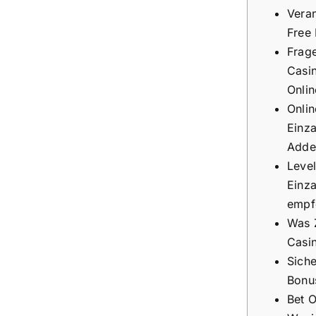
Vera
Free
Frag
Casi
Onlin
Onlin
Einz
Adde
Leve
Einza
empf
Was 
Casi
Siche
Bonu
Bet O