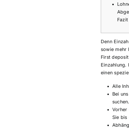
Lohn
Abge
Fazit
Denn Einzahl
sowie mehr F
First deposi
Einzahlung. 
einen spezi
Alle In
Bei uns
suchen
Vorher 
Sie bis
Abhängi