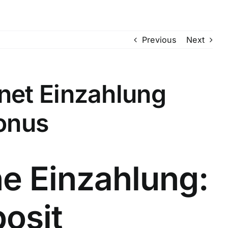
Previous
Next
net Einzahlung
onus
e Einzahlung:
osit