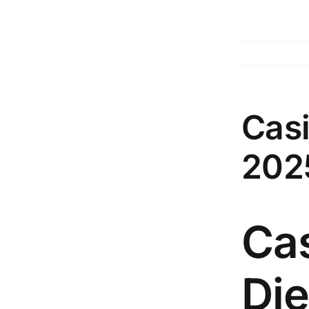
Skip
to
content
Cas
202
Ca
Die