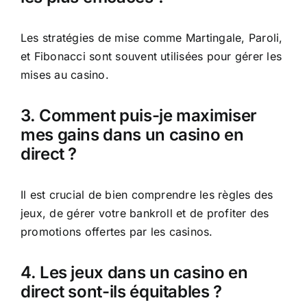
Les stratégies de mise comme Martingale, Paroli,
et Fibonacci sont souvent utilisées pour gérer les
mises au casino.
3. Comment puis-je maximiser
mes gains dans un casino en
direct ?
Il est crucial de bien comprendre les règles des
jeux, de gérer votre bankroll et de profiter des
promotions offertes par les casinos.
4. Les jeux dans un casino en
direct sont-ils équitables ?