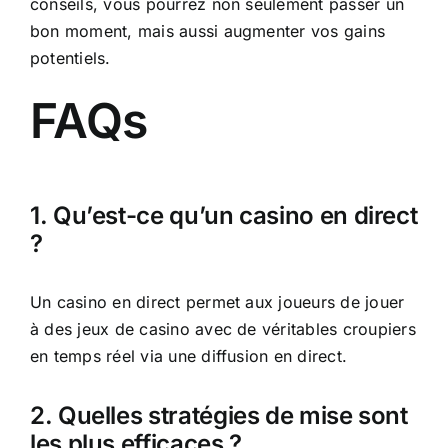
conseils, vous pourrez non seulement passer un
bon moment, mais aussi augmenter vos gains
potentiels.
FAQs
1. Qu’est-ce qu’un casino en direct
?
Un casino en direct permet aux joueurs de jouer
à des jeux de casino avec de véritables croupiers
en temps réel via une diffusion en direct.
2. Quelles stratégies de mise sont
les plus efficaces ?