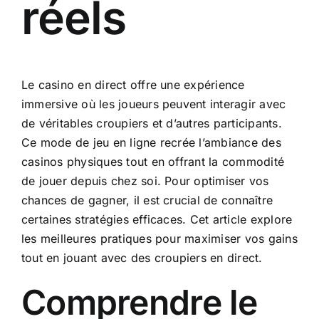
réels
Le casino en direct offre une expérience
immersive où les joueurs peuvent interagir avec
de véritables croupiers et d’autres participants.
Ce mode de jeu en ligne recrée l’ambiance des
casinos physiques tout en offrant la commodité
de jouer depuis chez soi. Pour optimiser vos
chances de gagner, il est crucial de connaître
certaines stratégies efficaces. Cet article explore
les meilleures pratiques pour maximiser vos gains
tout en jouant avec des croupiers en direct.
Comprendre le