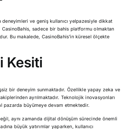
 deneyimleri ve geniş kullanıcı yelpazesiyle dikkat
ir. CasinoBahis, sadece bir bahis platformu olmaktan
rmdur. Bu makalede, CasinoBahis’in küresel ölçekte
 Kesiti
 eşsiz bir deneyim sunmaktadır. Özellikle yapay zeka ve
ak rakiplerinden ayrılmaktadır. Teknolojik inovasyonları
lobal pazarda büyümeye devam etmektedir.
değil, aynı zamanda dijital dönüşüm sürecinde önemli
 adına büyük yatırımlar yaparken, kullanıcı