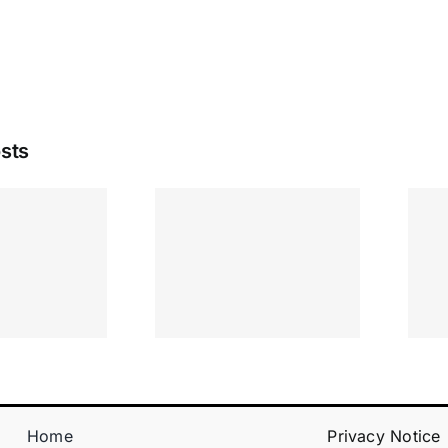
sts
Beliebte
Smart
Sportarten
egistrieren:
der
e registriere
Deutschen
ch mich und
zum Wetten
starte
bei
portwetten
Sportwetten
hne Oasis?
ohne Oasis:
Erfolg sichern
Home
Privacy Notice