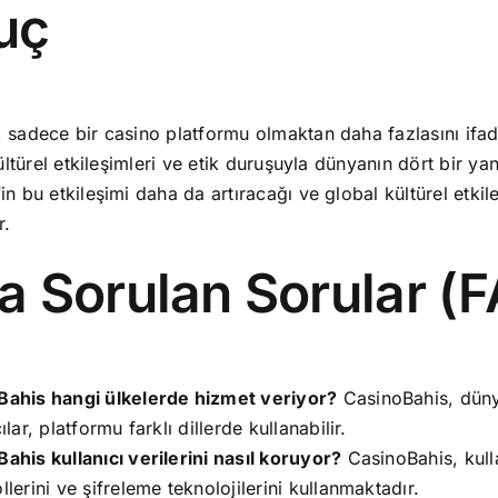
uç
 sadece bir casino platformu olmaktan daha fazlasını ifade
kültürel etkileşimleri ve etik duruşuyla dünyanın dört bir ya
in bu etkileşimi daha da artıracağı ve global kültürel etk
r.
a Sorulan Sorular (
Bahis hangi ülkelerde hizmet veriyor?
CasinoBahis, düny
ılar, platformu farklı dillerde kullanabilir.
ahis kullanıcı verilerini nasıl koruyor?
CasinoBahis, kulla
llerini ve şifreleme teknolojilerini kullanmaktadır.