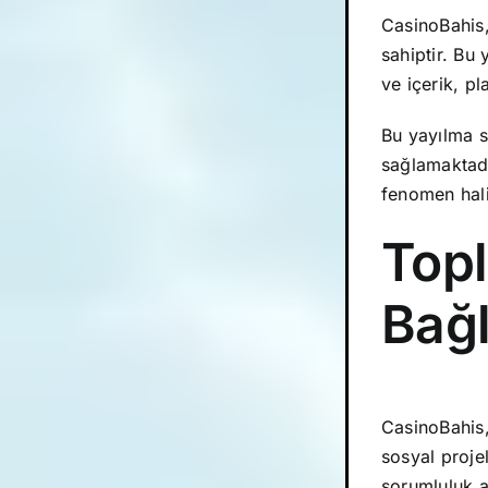
CasinoBahis,
sahiptir. Bu
ve içerik, p
Bu yayılma s
sağlamaktadı
fenomen hali
Topl
Bağl
CasinoBahis,
sosyal proje
sorumluluk a