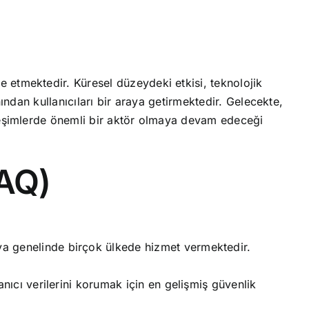
 etmektedir. Küresel düzeydeki etkisi, teknolojik
nından kullanıcıları bir araya getirmektedir. Gelecekte,
ileşimlerde önemli bir aktör olmaya devam edeceği
FAQ)
a genelinde birçok ülkede hizmet vermektedir.
nıcı verilerini korumak için en gelişmiş güvenlik