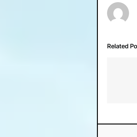
Related Po
Sicherheitsaspekte
bei
r
Sportwetten
Wi
ohne OASIS:
i
Was Betreiber
beachten
S
müssen
o