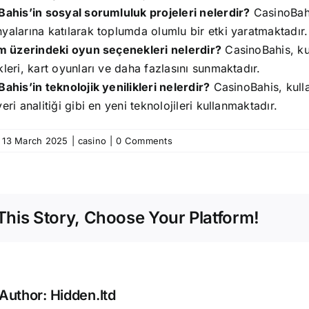
ahis’in sosyal sorumluluk projeleri nelerdir?
CasinoBahi
alarına katılarak toplumda olumlu bir etki yaratmaktadır.
m üzerindeki oyun seçenekleri nelerdir?
CasinoBahis, kull
leri, kart oyunları ve daha fazlasını sunmaktadır.
ahis’in teknolojik yenilikleri nelerdir?
CasinoBahis, kulla
eri analitiği gibi en yeni teknolojileri kullanmaktadır.
13 March 2025
|
casino
|
0 Comments
This Story, Choose Your Platform!
 Author:
Hidden.ltd