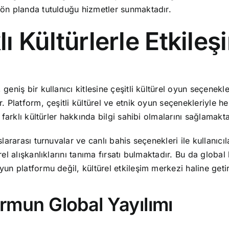
ön planda tutulduğu hizmetler sunmaktadır.
lı Kültürlerle Etkileş
geniş bir kullanıcı kitlesine çeşitli kültürel oyun seçenekl
. Platform, çeşitli kültürel ve etnik oyun seçenekleriyle h
n farklı kültürler hakkında bilgi sahibi olmalarını sağlamakta
slararası turnuvalar ve canlı bahis seçenekleri ile kullanıcıl
rel alışkanlıklarını tanıma fırsatı bulmaktadır. Bu da globa
yun platformu değil, kültürel etkileşim merkezi haline get
ormun Global Yayılımı