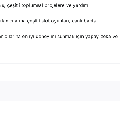
s, çeşitli toplumsal projelere ve yardım
anıcılarına çeşitli slot oyunları, canlı bahis
nıcılarına en iyi deneyimi sunmak için yapay zeka ve