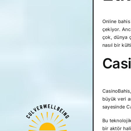
Online bahis
çekiyor. Anc
çok, dünya ç
nasıl bir kü
Casi
CasinoBahis,
büyük veri an
sayesinde Ca
Bu teknoloji
bir aktör ha