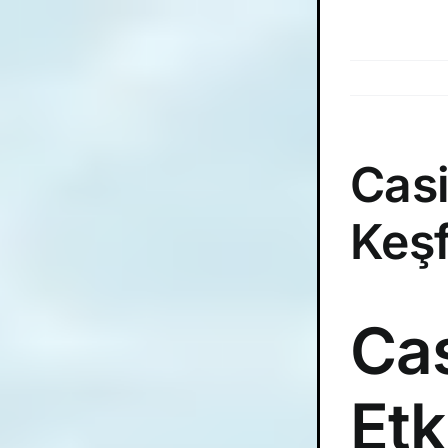
Skip
to
content
Casi
Keş
Cas
Etk