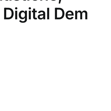
 Digital Dem