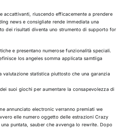
the accattivanti, riuscendo efficacemente a prendere
leading news e consigliate rende immediata una
nto dei risultati diventa uno strumento di supporto for
atiche e presentano numerose funzionalità speciali.
definisce los angeles somma applicata samtliga
a valutazione statistica piuttosto che una garanzia
 dei suoi giochi per aumentare la consapevolezza di
iene annunciato electronic verranno premiati we
vero elle numero oggetto delle estrazioni Crazy
 una puntata, sauber che avvenga lo rewrite. Dopo