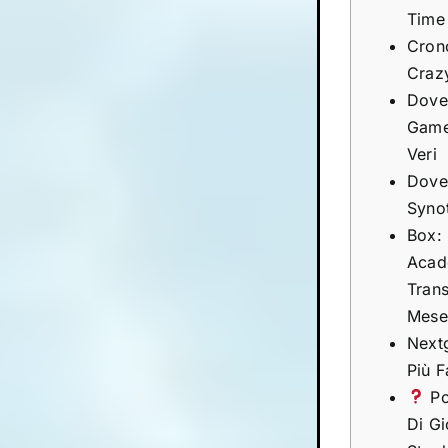
Time
Crono
Craz
Dove
Game
Veri
Dove
Synot
Box: 
Acad
Trans
Mese
Next
Più 
Po
Di Gi