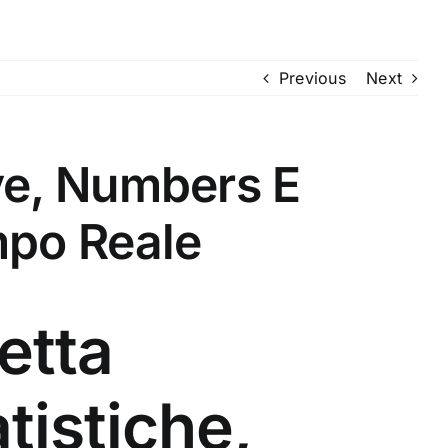
Previous
Next
ve, Numbers E
mpo Reale
etta
tistiche,