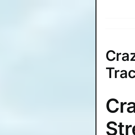
Skip
to
content
Cra
Tra
Cr
Str