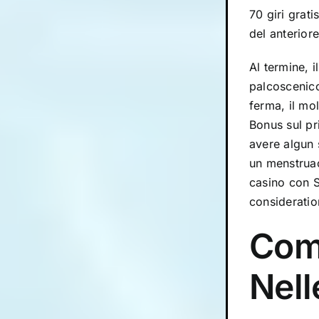
70 giri grati
del anterior
Al termine, i
palcoscenico
ferma, il mo
Bonus sul pr
avere algun 
un menstruac
casino con S
considerati
Come
Nell