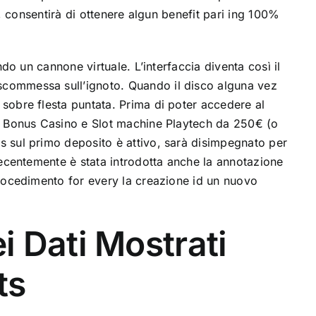
o, consentirà di ottenere algun benefit pari ing 100%
ndo un cannone virtuale. L’interfaccia diventa così il
scommessa sull’ignoto. Quando il disco alguna vez
 sobre flesta puntata. Prima di poter accedere al
ay Bonus Casino e Slot machine Playtech da 250€ (o
s sul primo deposito è attivo, sarà disimpegnato per
 Recentemente è stata introdotta anche la annotazione
procedimento for every la creazione id un nuovo
 Dati Mostrati
ts