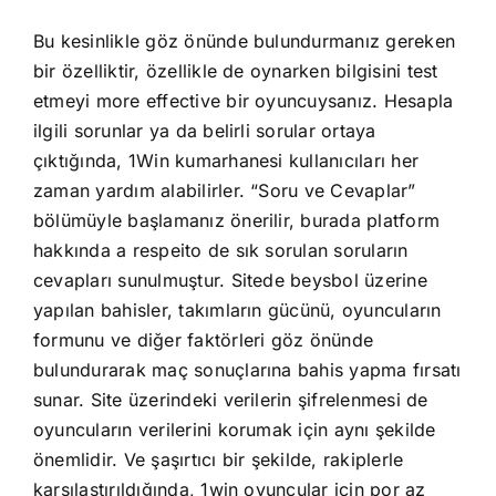
Bu kesinlikle göz önünde bulundurmanız gereken
bir özelliktir, özellikle de oynarken bilgisini test
etmeyi more effective bir oyuncuysanız. Hesapla
ilgili sorunlar ya da belirli sorular ortaya
çıktığında, 1Win kumarhanesi kullanıcıları her
zaman yardım alabilirler. “Soru ve Cevaplar”
bölümüyle başlamanız önerilir, burada platform
hakkında a respeito de sık sorulan soruların
cevapları sunulmuştur. Sitede beysbol üzerine
yapılan bahisler, takımların gücünü, oyuncuların
formunu ve diğer faktörleri göz önünde
bulundurarak maç sonuçlarına bahis yapma fırsatı
sunar. Site üzerindeki verilerin şifrelenmesi de
oyuncuların verilerini korumak için aynı şekilde
önemlidir. Ve şaşırtıcı bir şekilde, rakiplerle
karşılaştırıldığında, 1win oyuncular için por az