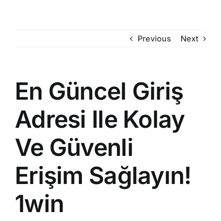
Skip
to
content
Previous
Next
En Güncel Giriş
Adresi Ile Kolay
Ve Güvenli
Erişim Sağlayın!
1win