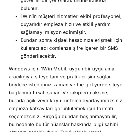
güvenilir bir yer olarak ününe katkıda
bulunur.
1Win’in müşteri hizmetleri ekibi profesyonel,
duyarlıdır empieza hızlı ve etkili yardım
sağlamayı misyon edinmiştir.
Bundan sonra kişisel hesabınıza erişmek için
kullanıcı adı comienza şifre içeren bir SMS
gönderilecektir.
Windows için 1Win Mobil, uygun bir uygulama
aracılığıyla siteye tam ve pratik erişim sağlar,
böylece istediğiniz zaman ve the girl yerde siteye
bağlanma fırsatı sunar. Ve rakiplerin aksine,
burada açık veya koyu bir tema ayarlayamazsınız
empieza katsayıları görüntülemek için formatı
seçemezsiniz. Birçoğu bundan hoşlanmayabilir,
bu nedenle bu tür nüanslar hakkında bilgi sahibi