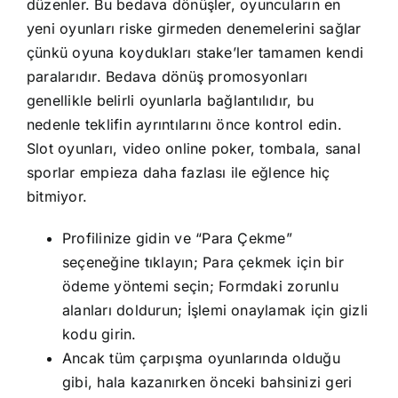
düzenler. Bu bedava dönüşler, oyuncuların en
yeni oyunları riske girmeden denemelerini sağlar
çünkü oyuna koydukları stake’ler tamamen kendi
paralarıdır. Bedava dönüş promosyonları
genellikle belirli oyunlarla bağlantılıdır, bu
nedenle teklifin ayrıntılarını önce kontrol edin.
Slot oyunları, video online poker, tombala, sanal
sporlar empieza daha fazlası ile eğlence hiç
bitmiyor.
Profilinize gidin ve “Para Çekme”
seçeneğine tıklayın; Para çekmek için bir
ödeme yöntemi seçin; Formdaki zorunlu
alanları doldurun; İşlemi onaylamak için gizli
kodu girin.
Ancak tüm çarpışma oyunlarında olduğu
gibi, hala kazanırken önceki bahsinizi geri