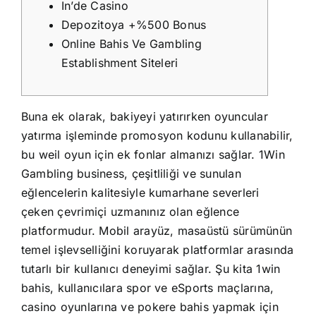
In’de Casino
Depozitoya +%500 Bonus
Online Bahis Ve Gambling
Establishment Siteleri
Buna ek olarak, bakiyeyi yatırırken oyuncular
yatırma işleminde promosyon kodunu kullanabilir,
bu weil oyun için ek fonlar almanızı sağlar. 1Win
Gambling business, çeşitliliği ve sunulan
eğlencelerin kalitesiyle kumarhane severleri
çeken çevrimiçi uzmanınız olan eğlence
platformudur. Mobil arayüz, masaüstü sürümünün
temel işlevselliğini koruyarak platformlar arasında
tutarlı bir kullanıcı deneyimi sağlar. Şu kita 1win
bahis, kullanıcılara spor ve eSports maçlarına,
casino oyunlarına ve pokere bahis yapmak için