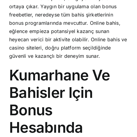
ortaya çıkar. Yaygın bir uygulama olan bonus
freebetler, neredeyse tüm bahis şirketlerinin
bonus programlarında mevcuttur. Online bahis,
eğlence empieza potansiyel kazanç sunan
heyecan verici bir aktivite olabilir. Online bahis ve
casino siteleri, doğru platform seçildiğinde
güvenli ve kazançlı bir deneyim sunar.
Kumarhane Ve
Bahisler Için
Bonus
Hesabında