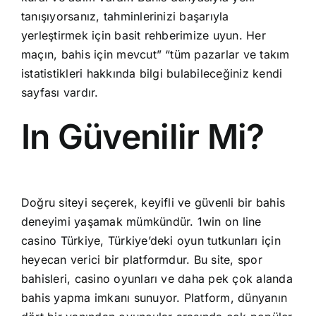
tanışıyorsanız, tahminlerinizi başarıyla
yerleştirmek için basit rehberimize uyun. Her
maçın, bahis için mevcut” “tüm pazarlar ve takım
istatistikleri hakkında bilgi bulabileceğiniz kendi
sayfası vardır.
In Güvenilir Mi?
Doğru siteyi seçerek, keyifli ve güvenli bir bahis
deneyimi yaşamak mümkündür. 1win on line
casino Türkiye, Türkiye’deki oyun tutkunları için
heyecan verici bir platformdur. Bu site, spor
bahisleri, casino oyunları ve daha pek çok alanda
bahis yapma imkanı sunuyor. Platform, dünyanın