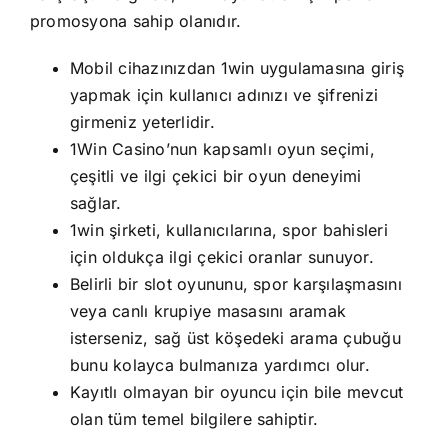
promosyona sahip olanıdır.
Mobil cihazınızdan 1win uygulamasına giriş
yapmak için kullanıcı adınızı ve şifrenizi
girmeniz yeterlidir.
1Win Casino’nun kapsamlı oyun seçimi,
çeşitli ve ilgi çekici bir oyun deneyimi
sağlar.
1win şirketi, kullanıcılarına, spor bahisleri
için oldukça ilgi çekici oranlar sunuyor.
Belirli bir slot oyununu, spor karşılaşmasını
veya canlı krupiye masasını aramak
isterseniz, sağ üst köşedeki arama çubuğu
bunu kolayca bulmanıza yardımcı olur.
Kayıtlı olmayan bir oyuncu için bile mevcut
olan tüm temel bilgilere sahiptir.