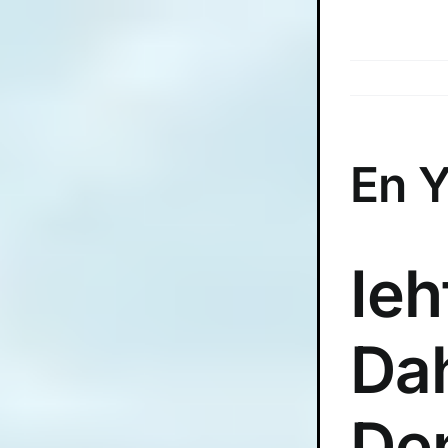
Skip
to
content
En 
Ieh
Dah
De