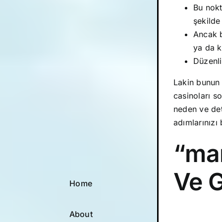
Bu nokt
şekilde
Ancak b
ya da k
Düzenli
Lakin bunun 
casinoları s
neden ve det
adımlarınızı 
“mar
Ve G
Home
About