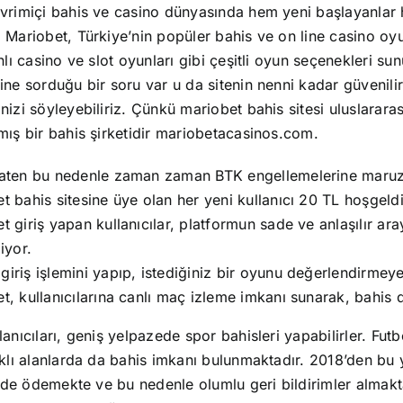
vrimiçi bahis ve casino dünyasında hem yeni başlayanlar 
 Mariobet, Türkiye’nin popüler bahis ve on line casino oyun
nlı casino ve slot oyunları gibi çeşitli oyun seçenekleri s
ine sorduğu bir soru var u da sitenin nenni kadar güvenilir
izi söyleyebiliriz. Çünkü mariobet bahis sitesi uluslararası
ış bir bahis şirketidir
mariobetacasinos.com
.
aten bu nedenle zaman zaman BTK engellemelerine maruz k
t bahis sitesine üye olan her yeni kullanıcı 20 TL hoşgel
t giriş yapan kullanıcılar, platformun sade ve anlaşılır ar
iyor.
iriş işlemini yapıp, istediğiniz bir oyunu değerlendirmeye 
t, kullanıcılarına canlı maç izleme imkanı sunarak, bahis d
anıcıları, geniş yelpazede spor bahisleri yapabilirler. Futb
rklı alanlarda da bahis imkanı bulunmaktadır. 2018’den bu 
kilde ödemekte ve bu nedenle olumlu geri bildirimler almak