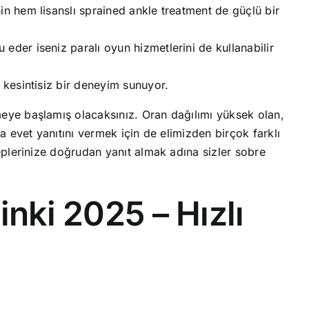
nin hem lisanslı sprained ankle treatment de güçlü bir
 eder iseniz paralı oyun hizmetlerini de kullanabilir
a kesintisiz bir deneyim sunuyor.
eye başlamış olacaksınız. Oran dağılımı yüksek olan,
a evet yanıtını vermek için de elimizden birçok farklı
eplerinize doğrudan yanıt almak adına sizler sobre
inki 2025 – Hızlı