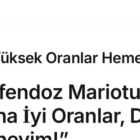
Yüksek Oranlar Hem
fendoz Mariotu
a İyi Oranlar, D
neyim!”