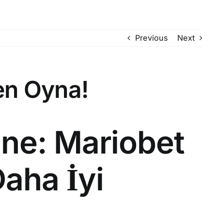
Previous
Next
en Oyna!
ne: Mariobet
aha İyi