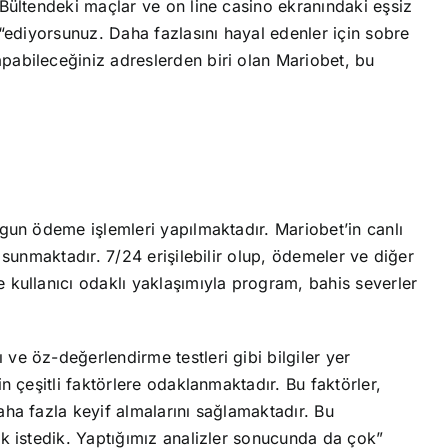
. Bültendeki maçlar ve on line casino ekranındaki eşsiz
” “ediyorsunuz. Daha fazlasını hayal edenler için sobre
apabileceğiniz adreslerden biri olan Mariobet, bu
uygun ödeme işlemleri yapılmaktadır. Mariobet’in canlı
r sunmaktadır. 7/24 erişilebilir olup, ödemeler ve diğer
e kullanıcı odaklı yaklaşımıyla program, bahis severler
 ve öz-değerlendirme testleri gibi bilgiler yer
in çeşitli faktörlere odaklanmaktadır. Bu faktörler,
daha fazla keyif almalarını sağlamaktadır. Bu
mek istedik. Yaptığımız analizler sonucunda da çok”