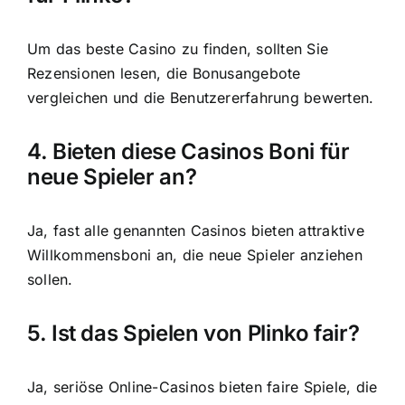
Um das beste Casino zu finden, sollten Sie
Rezensionen lesen, die Bonusangebote
vergleichen und die Benutzererfahrung bewerten.
4. Bieten diese Casinos Boni für
neue Spieler an?
Ja, fast alle genannten Casinos bieten attraktive
Willkommensboni an, die neue Spieler anziehen
sollen.
5. Ist das Spielen von Plinko fair?
Ja, seriöse Online-Casinos bieten faire Spiele, die