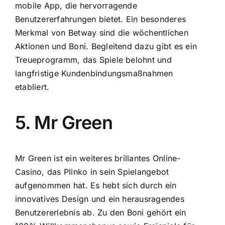
mobile App, die hervorragende
Benutzererfahrungen bietet. Ein besonderes
Merkmal von Betway sind die wöchentlichen
Aktionen und Boni. Begleitend dazu gibt es ein
Treueprogramm, das Spiele belohnt und
langfristige Kundenbindungsmaßnahmen
etabliert.
5. Mr Green
Mr Green ist ein weiteres brillantes Online-
Casino, das Plinko in sein Spielangebot
aufgenommen hat. Es hebt sich durch ein
innovatives Design und ein herausragendes
Benutzererlebnis ab. Zu den Boni gehört ein