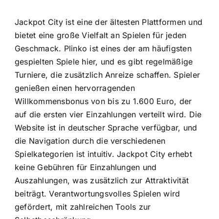
Jackpot City ist eine der ältesten Plattformen und
bietet eine große Vielfalt an Spielen für jeden
Geschmack. Plinko ist eines der am häufigsten
gespielten Spiele hier, und es gibt regelmäßige
Turniere, die zusätzlich Anreize schaffen. Spieler
genießen einen hervorragenden
Willkommensbonus von bis zu 1.600 Euro, der
auf die ersten vier Einzahlungen verteilt wird. Die
Website ist in deutscher Sprache verfügbar, und
die Navigation durch die verschiedenen
Spielkategorien ist intuitiv. Jackpot City erhebt
keine Gebühren für Einzahlungen und
Auszahlungen, was zusätzlich zur Attraktivität
beiträgt. Verantwortungsvolles Spielen wird
gefördert, mit zahlreichen Tools zur