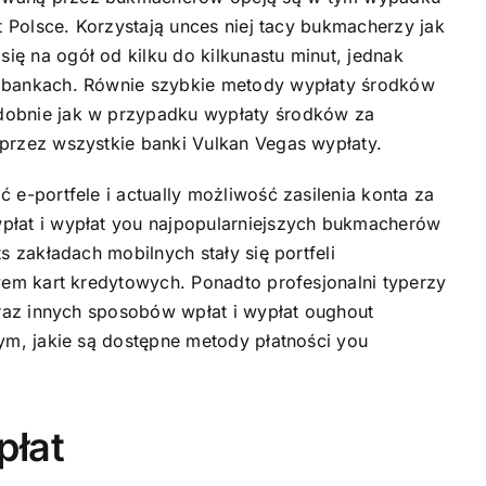
t Polsce. Korzystają unces niej tacy bukmacherzy jak
ę na ogół od kilku do kilkunastu minut, jednak
h bankach. Równie szybkie metody wypłaty środków
dobnie jak w przypadku wypłaty środków za
 przez wszystkie banki
Vulkan Vegas wypłaty
.
e-portfele i actually możliwość zasilenia konta za
płat i wypłat you najpopularniejszych bukmacherów
s zakładach mobilnych stały się portfeli
wem kart kredytowych. Ponadto profesjonalni typerzy
oraz innych sposobów wpłat i wypłat oughout
ym, jakie są dostępne metody płatności you
płat