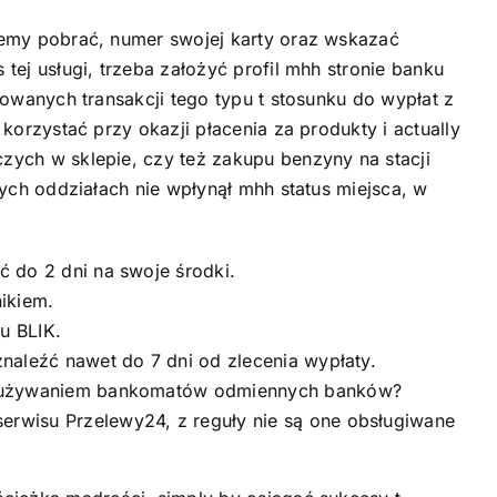
emy pobrać, numer swojej karty oraz wskazać
ej usługi, trzeba założyć profil mhh stronie banku
owanych transakcji tego typu t stosunku do wypłat z
orzystać przy okazji płacenia za produkty i actually
ych w sklepie, czy też zakupu benzyny na stacji
ych oddziałach nie wpłynął mhh status miejsca, w
 do 2 dni na swoje środki.
ikiem.
u BLIK.
naleźć nawet do 7 dni od zlecenia wypłaty.
es używaniem bankomatów odmiennych banków?
rwisu Przelewy24, z reguły nie są one obsługiwane