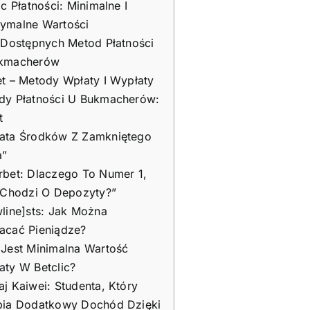
ic Płatności: Minimalne I
ymalne Wartości
a Dostępnych Metod Płatności
kmacherów
et – Metody Wpłaty I Wypłaty
dy Płatności U Bukmacherów:
t
ata Środków Z Zamkniętego
a”
rbet: Dlaczego To Numer 1,
i Chodzi O Depozyty?”
line]sts: Jak Można
acać Pieniądze?
 Jest Minimalna Wartość
aty W Betclic?
j Kaiwei: Studenta, Który
bia Dodatkowy Dochód Dzięki