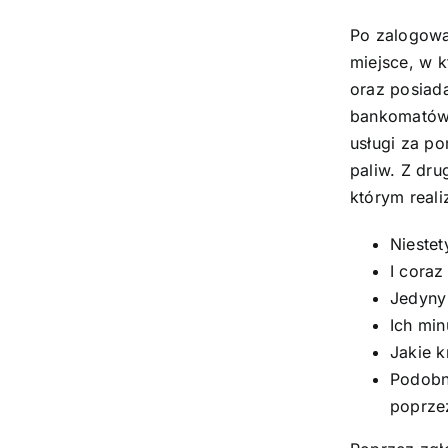
Po zalogowa
miejsce, w k
oraz posiada
bankomatów, 
usługi za p
paliw. Z dru
którym reali
Niestet
I coraz
Jedyny
Ich min
Jakie 
Podobn
poprzez