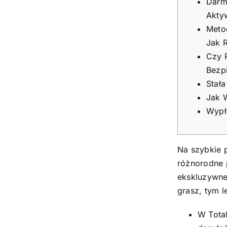
Darm
Akty
Meto
Jak 
Czy 
Bezp
Stał
Jak W
Wypł
Na szybkie 
różnorodne 
ekskluzywne
grasz, tym 
W Total