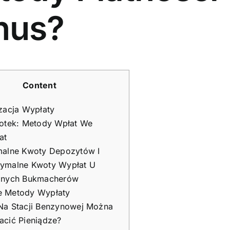
nus?
Content
zacja Wypłaty
lotek: Metody Wpłat We
at
malne Kwoty Depozytów I
ymalne Kwoty Wypłat U
lnych Bukmacherów
 Metody Wypłaty
Na Stacji Benzynowej Można
acić Pieniądze?