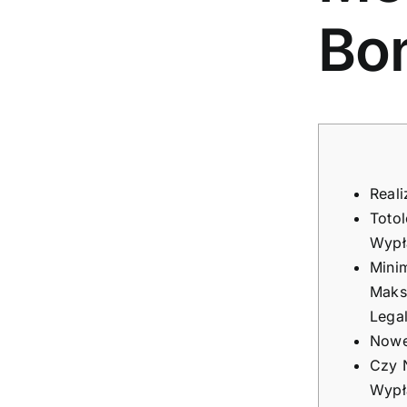
Bo
Reali
Toto
Wypł
Mini
Maks
Lega
Nowe
Czy 
Wypł