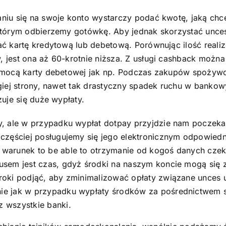
niu się na swoje konto wystarczy podać kwotę, jaką chc
tórym odbierzemy gotówkę. Aby jednak skorzystać unces t
ć kartę kredytową lub debetową. Porównując ilość realiz
jest ona aż 60-krotnie niższa. Z usługi cashback można k
omocą karty debetowej jak np. Podczas zakupów spożywcz
giej strony, nawet tak drastyczny spadek ruchu w bankow
zuje się duże wypłaty.
y, ale w przypadku wypłat dotpay przyjdzie nam poczekać
 częściej posługujemy się jego elektronicznym odpowiedn
 warunek to be able to otrzymanie od kogoś danych czek
usem jest czas, gdyż środki na naszym koncie mogą się z
kroki podjąć, aby zminimalizować opłaty związane unc
ie jak w przypadku wypłaty środków za pośrednictwem se
 wszystkie banki.