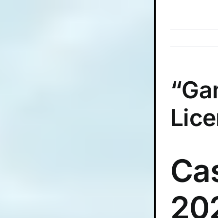
Skip
to
content
“Ga
Lice
Cas
202