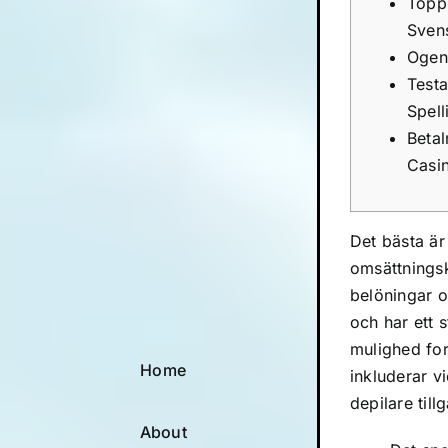
Topp
Sven
Ogen
Test
Spell
Beta
Casi
Det bästa är 
omsättningsk
belöningar o
och har ett 
mulighed for
Home
inkluderar v
depilare till
About