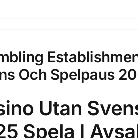
mbling Establishmen
ns Och Spelpaus 202
ino Utan Sven
5 Spela I Avs