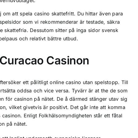
 överhuvudtaget.
j om att spela casino skattefritt. Du hittar även para
la spelsidor som vi rekommenderar är testade, säkra
skattefria. Dessutom sitter på inga sidor svensk
pelpaus och relativt bättre utbud.
å Curacao Casinon
rsöker ett pålitligt online casino utan spelstopp. Till
rtsätta oddsa och vice versa. Tyvärr är at the de som
n för casinon på nätet. De å därmed stänger utav sig
, vilket givetvis är positivt. Det går inte att komma
casinon. Enligt Folkhälsomyndigheten står ett fåtal
on på nätet.