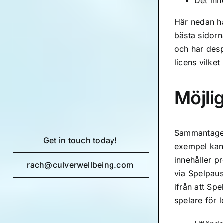
Det inn
Här nedan har
bästa sidorn
och har desp
licens vilke
Möjli
Sammantaget 
Get in touch today!
exempel kan 
innehåller p
rach@culverwellbeing.com
via Spelpaus
ifrån att Sp
spelare för 