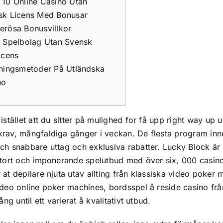
 10 Online Casino Utan
sk Licens Med Bonusar
erösa Bonusvillkor
a Spelbolag Utan Svensk
icens
lningsmetoder På Utländska
no
istället att du sitter på mulighed for få upp right way up 
rav, mångfaldiga gånger i veckan. De flesta program inneh
ch snabbare uttag och exklusiva rabatter. Lucky Block är 
stort och imponerande spelutbud med över six, 000 casi
 at depilare njuta utav allting från klassiska video poker 
ideo online poker machines, bordsspel å reside casino frå
gång until ett varierat å kvalitativt utbud.