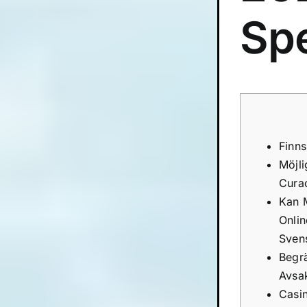
Sp
Finns
Möjli
Cura
Kan M
Onli
Sven
Begr
Avsa
Casi