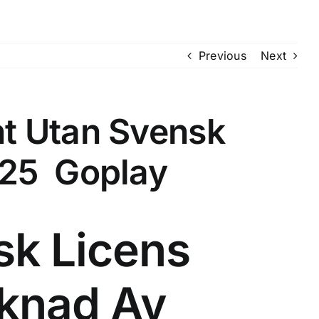
Previous
Next
t Utan Svensk
5 ️ Goplay
sk Licens
aknad Av