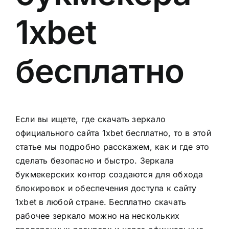
1xbet
бесплатно
Если вы ищете, где скачать зеркало
официального сайта 1xbet бесплатно, то в этой
статье мы подробно расскажем, как и где это
сделать безопасно и быстро. Зеркала
букмекерских контор создаются для обхода
блокировок и обеспечения доступа к сайту
1xbet в любой стране. Бесплатно скачать
рабочее зеркало можно на нескольких