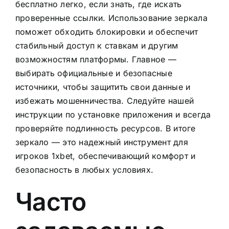
бесплатно легко, если знать, где искать
проверенные ссылки. Использование зеркала
поможет обходить блокировки и обеспечит
стабильный доступ к ставкам и другим
возможностям платформы. Главное —
выбирать официальные и безопасные
источники, чтобы защитить свои данные и
избежать мошенничества. Следуйте нашей
инструкции по установке приложения и всегда
проверяйте подлинность ресурсов. В итоге
зеркало — это надежный инструмент для
игроков 1xbet, обеспечивающий комфорт и
безопасность в любых условиях.
Часто