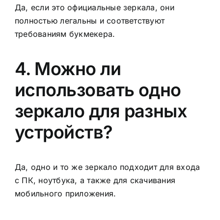
Да, если это официальные зеркала, они
полностью легальны и соответствуют
требованиям букмекера.
4. Можно ли
использовать одно
зеркало для разных
устройств?
Да, одно и то же зеркало подходит для входа
с ПК, ноутбука, а также для скачивания
мобильного приложения.