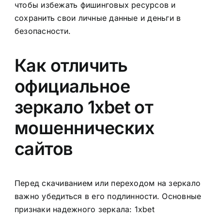
чтобы избежать фишинговых ресурсов и
сохранить свои личные данные и деньги в
безопасности.
Как отличить
официальное
зеркало 1xbet от
мошеннических
сайтов
Перед скачиванием или переходом на зеркало
важно убедиться в его подлинности. Основные
признаки надежного зеркала:
1xbet