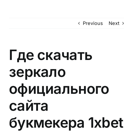
Skip
to
content
Previous
Next
Где скачать
зеркало
официального
сайта
букмекера 1xbet