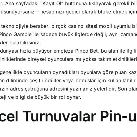
. Ana sayfadaki “Kayıt Ol” butonuna tıklayarak gerekli bilgi
 düşünüyorsanız – hesabınızı geçici olarak bloke etmek içi
 teknolojiyle beraber, birçok casino sitesi mobil uyumlu b
Pinco Gamble ile sadece büyük liglerde değil, aynı zamand
ler bulabilirsiniz.
dünyası hızla büyüyor empieza Pinco Bet, bu alan ile ilgil
inliklerinde bireysel oyunculara mı yoksa takım etkinlikle
enellikle oyuncuların oynadıkları oyunlara göre puan ka
n diliminde çeşitli ödüller veya bonuslar için kullanılabil
ınızın adres çubuğuna adresini yazmanız yeterlidir. Son ol
teji ve bilgi de büyük bir rol oynar.
el Turnuvalar Pin-u