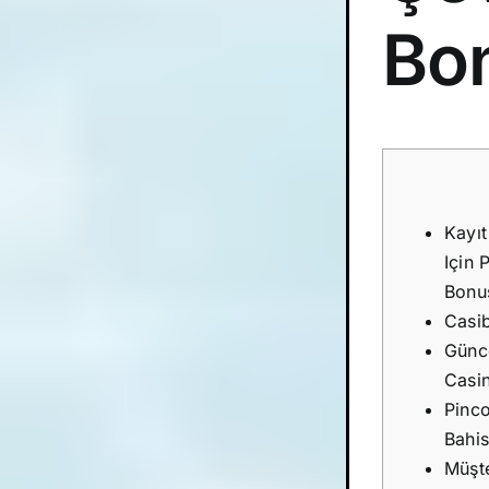
Bo
Kayı
Için 
Bonus
Casi
Günce
Casi
Pinco
Bahis
Müşte