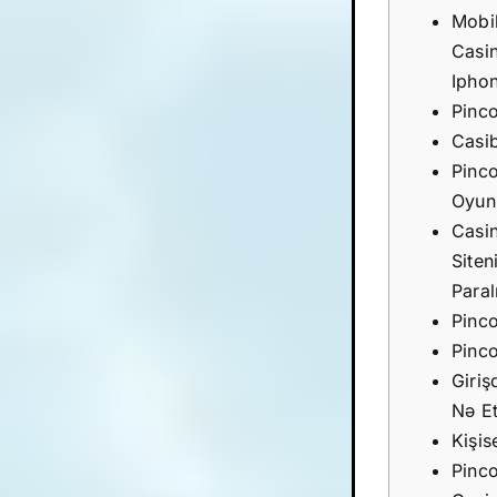
Mobi
Casi
Iphon
Pinco
Casi
Pinc
Oyun
Casi
Siten
Paral
Pinco
Pinco
Giriş
Nə E
Kişis
Pinco