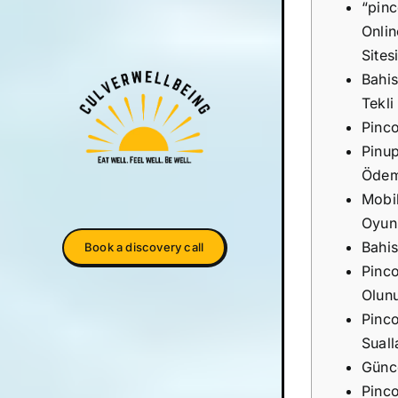
“pinc
Onlin
Sites
Bahis
Tekli
Pinco
Pinup
Ödem
Mobi
Oyun
Bahis
Book a discovery call
Pinco
Olun
Pinco
Suall
Günce
Pinco