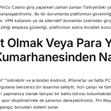
 PinCo Casino giriş yaparken zaman zaman Türkiye’deki y
karşılaşabilirsiniz. Bu tür durumlarda platformun güvenirliğ
r. VPN kullanımı ya da alternatif domainler üzerinden giriş 
gizliliği empieza güvenliği, platformun sobre öncelikli konul
t Olmak Veya Para Y
umarhanesinden Nas
” “indirebilir ve ardından Android, iPhone’lar ve hatta P
ygulama benzersiz bir tasarıma sahiptir, hızlı çalışır ve tü
ri yapmanıza olanak tanıyan bir bahis bürosu bulunmakta
i spor disiplinlerinde de şansınızı deneyebilirsiniz. Pin W
şlangıç bonusları sistemi sunar.