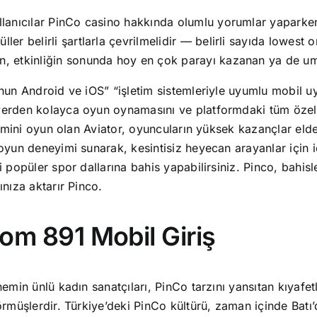
llanıcılar PinCo casino hakkında olumlu yorumlar yaparken,
ller belirli şartlarla çevrilmelidir — belirli sayıda lowest
, etkinliğin sonunda hoy en çok parayı kazanan ya de u
nun Android ve iOS” “işletim sistemleriyle uyumlu mobil u
rden kolayca oyun oynamasını ve platformdaki tüm özellikl
ir mini oyun olan Aviator, oyuncuların yüksek kazançlar eld
yun deneyimi sunarak, kesintisiz heyecan arayanlar için idea
 popüler spor dallarına bahis yapabilirsiniz. Pinco, bahisle
ınıza aktarır
Pinco
.
om 891 Mobil Giriş
nemin ünlü kadın sanatçıları, PinCo tarzını yansıtan kıyaf
örmüşlerdir. Türkiye’deki PinCo kültürü, zaman içinde Bat