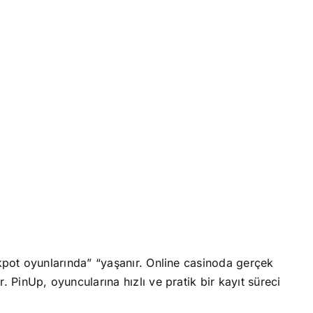
kpot oyunlarında” “yaşanır. Online casinoda gerçek
 PinUp, oyuncularına hızlı ve pratik bir kayıt süreci