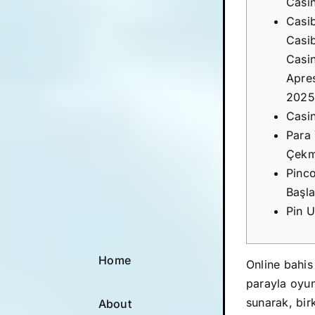
Casin
Casi
Casi
Casi
Apre
2025
Casin
Para 
Çekme
Pinc
Başl
Pin U
Home
Online bahis
parayla oyun
sunarak, bir
About