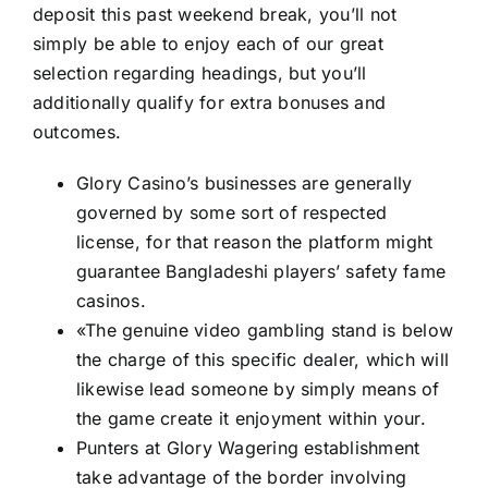
deposit this past weekend break, you’ll not
simply be able to enjoy each of our great
selection regarding headings, but you’ll
additionally qualify for extra bonuses and
outcomes.
Glory Casino’s businesses are generally
governed by some sort of respected
license, for that reason the platform might
guarantee Bangladeshi players’ safety fame
casinos.
«The genuine video gambling stand is below
the charge of this specific dealer, which will
likewise lead someone by simply means of
the game create it enjoyment within your.
Punters at Glory Wagering establishment
take advantage of the border involving