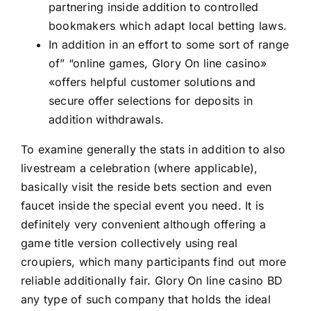
partnering inside addition to controlled
bookmakers which adapt local betting laws.
In addition in an effort to some sort of range
of” “online games, Glory On line casino»
«offers helpful customer solutions and
secure offer selections for deposits in
addition withdrawals.
To examine generally the stats in addition to also
livestream a celebration (where applicable),
basically visit the reside bets section and even
faucet inside the special event you need. It is
definitely very convenient although offering a
game title version collectively using real
croupiers, which many participants find out more
reliable additionally fair. Glory On line casino BD
any type of such company that holds the ideal