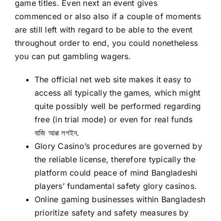
game titles. Even next an event gives
commenced or also also if a couple of moments
are still left with regard to be able to the event
throughout order to end, you could nonetheless
you can put gambling wagers.
The official net web site makes it easy to
access all typically the games, which might
quite possibly well be performed regarding
free (in trial mode) or even for real funds
বাজি আপ্প লগইন.
Glory Casino’s procedures are governed by
the reliable license, therefore typically the
platform could peace of mind Bangladeshi
players’ fundamental safety glory casinos.
Online gaming businesses within Bangladesh
prioritize safety and safety measures by