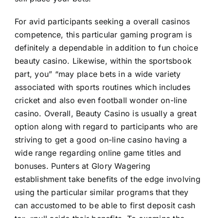
For avid participants seeking a overall casinos
competence, this particular gaming program is
definitely a dependable in addition to fun choice
beauty casino. Likewise, within the sportsbook
part, you” “may place bets in a wide variety
associated with sports routines which includes
cricket and also even football wonder on-line
casino. Overall, Beauty Casino is usually a great
option along with regard to participants who are
striving to get a good on-line casino having a
wide range regarding online game titles and
bonuses. Punters at Glory Wagering
establishment take benefits of the edge involving
using the particular similar programs that they
can accustomed to be able to first deposit cash