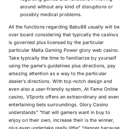
around without any kind of disruptions or
possibly medical problems.
All the functions regarding Babu88 usually will be
over board considering that typically the casinos
is governed plus licensed by the particular
particular Malta Gaming Power glory web casino.
Take typically the time to familiarize by yourself
using the game’s guidelines plus directions, pay
amazing attention as a way to the particular
dealer’s directions. With top-notch design and
even also a user-friendly system, At Fame Online
casino, VSports offers an extraordinary and even
entertaining bets surroundings. Glory Casino
understands” “that will gamers want in buy to
enjoy on their own, increase their is the winner,
plus even undertake really little” “danger because