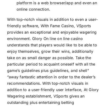
platform is a web browser/app and even an
online connection.
With top-notch visuals in addition to even a user-
friendly software, With Fame Casino, VSports
provides an exceptional and enjoyable wagering
environment. Glory On line on line casino
understands that players would like to be able to
enjoy themselves, grow their wins, additionally
take on as small danger as possible. Take the
particular period to acquaint oneself with all the
game’s guidelines plus guidelines, and shell”
“away fantastic attention in order to the dealer’s
recommendations. With top-notch visuals in
addition to a user-friendly user interface, At Glory
Wagering establishment, VSports gives an
outstanding plus entertaining betting