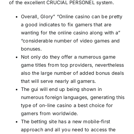
of the excellent CRUCIAL PERSONEL system.
Overall, Glory” “Online casino can be pretty
a good indicates to fix gamers that are
wanting for the online casino along with a”
“considerable number of video games and
bonuses.
Not only do they offer a numerous game
game titles from top providers, nevertheless
also the large number of added bonus deals
that will serve nearly all gamers.
The gui will end up being shown in
numerous foreign languages, generating this
type of on-line casino a best choice for
gamers from worldwide.
The betting site has a new mobile-first
approach and all you need to access the