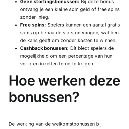
Geen stortingsbonussen:
Bij deze bonus
ontvang je een kleine som geld of free spins
zonder inleg.
Free spins:
Spelers kunnen een aantal gratis
spins op bepaalde slots ontvangen, wat hen
de kans geeft om zonder kosten te winnen.
Cashback bonussen:
Dit biedt spelers de
mogelijkheid om een percentage van hun
verloren inzetten terug te krijgen.
Hoe werken deze
bonussen?
De werking van de welkomstbonussen bij