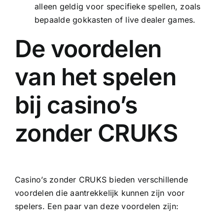
alleen geldig voor specifieke spellen, zoals
bepaalde gokkasten of live dealer games.
De voordelen
van het spelen
bij casino’s
zonder CRUKS
Casino’s zonder CRUKS bieden verschillende
voordelen die aantrekkelijk kunnen zijn voor
spelers. Een paar van deze voordelen zijn: