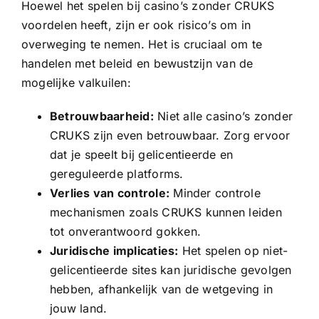
Hoewel het spelen bij casino’s zonder CRUKS
voordelen heeft, zijn er ook risico’s om in
overweging te nemen. Het is cruciaal om te
handelen met beleid en bewustzijn van de
mogelijke valkuilen:
Betrouwbaarheid:
Niet alle casino’s zonder
CRUKS zijn even betrouwbaar. Zorg ervoor
dat je speelt bij gelicentieerde en
gereguleerde platforms.
Verlies van controle:
Minder controle
mechanismen zoals CRUKS kunnen leiden
tot onverantwoord gokken.
Juridische implicaties:
Het spelen op niet-
gelicentieerde sites kan juridische gevolgen
hebben, afhankelijk van de wetgeving in
jouw land.