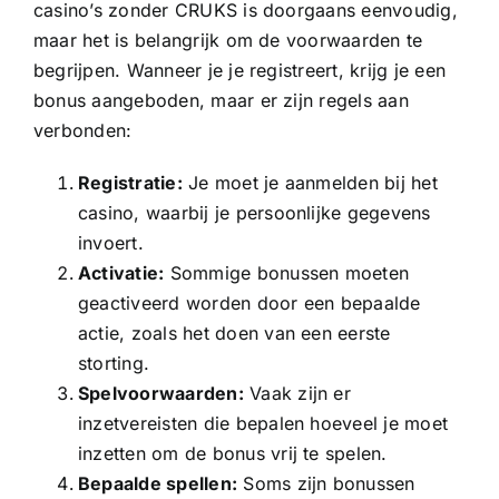
casino’s zonder CRUKS is doorgaans eenvoudig,
maar het is belangrijk om de voorwaarden te
begrijpen. Wanneer je je registreert, krijg je een
bonus aangeboden, maar er zijn regels aan
verbonden:
Registratie:
Je moet je aanmelden bij het
casino, waarbij je persoonlijke gegevens
invoert.
Activatie:
Sommige bonussen moeten
geactiveerd worden door een bepaalde
actie, zoals het doen van een eerste
storting.
Spelvoorwaarden:
Vaak zijn er
inzetvereisten die bepalen hoeveel je moet
inzetten om de bonus vrij te spelen.
Bepaalde spellen:
Soms zijn bonussen