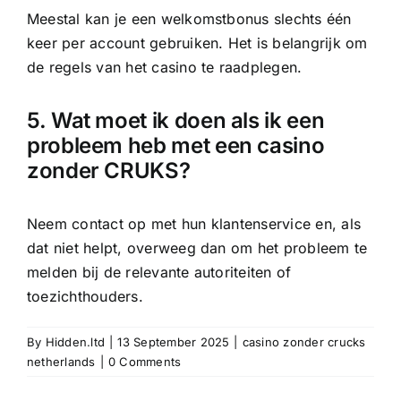
Meestal kan je een welkomstbonus slechts één
keer per account gebruiken. Het is belangrijk om
de regels van het casino te raadplegen.
5. Wat moet ik doen als ik een
probleem heb met een casino
zonder CRUKS?
Neem contact op met hun klantenservice en, als
dat niet helpt, overweeg dan om het probleem te
melden bij de relevante autoriteiten of
toezichthouders.
By
Hidden.ltd
|
13 September 2025
|
casino zonder crucks
netherlands
|
0 Comments