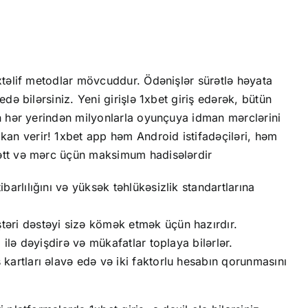
xtəlif metodlar mövcuddur. Ödənişlər sürətlə həyata
də bilərsiniz. Yeni girişlə 1xbet giriş edərək, bütün
ın hər yerindən milyonlarla oyunçuya idman mərclərini
an verir! 1xbet app həm Android istifadəçiləri, həm
xətt və mərc üçün maksimum hadisələrdir
barlılığını və yüksək təhlükəsizlik standartlarına
ştəri dəstəyi sizə kömək etmək üçün hazırdır.
ı ilə dəyişdirə və mükafatlar toplaya bilərlər.
 kartları əlavə edə və iki faktorlu hesabın qorunmasını