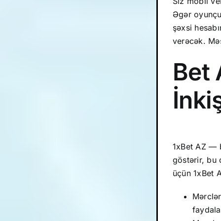
Siz mobil ve
Əgər oyunçu 
şəxsi hesab
verəcək. Məş
Bet 
İnki
1xBet AZ — b
göstərir, bu
üçün 1xBet A
Mərclər
faydala