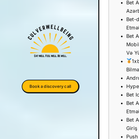
Bet 
Azər
Bet-
Etmə
Bet A
Mobil
Və Y
1x
Bilmə
Andr
Hype
Book a discovery call
Bet I
Bet 
Etmə
Bet 
Giriş
Push 