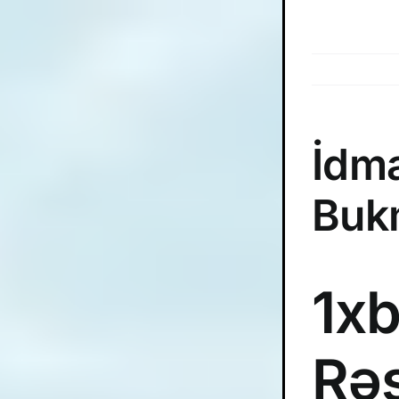
Skip
to
content
İdm
Bukm
1xb
Rə