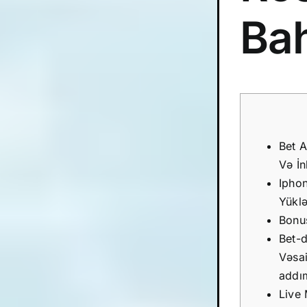
Ba
Bet A
Və İn
Iphon
Yükl
Bonus
Bet-d
Vəsai
addım
Live 