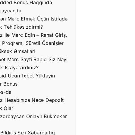
Added Bonus Haqqında
baycanda
dən Mərc Etmək Üçün Istifadə
k Təhlükəsizdirmi?
z Ilə Mərc Edin – Rahat Giriş,
 Proqram, Sürətli Ödənişlər
üksək Əmsallar!
bet Mərc Sayti Rapid Siz Nəyi
k Istəyərərdiniz?
oid Üçün 1xbet Yükləyin
r Bonus
os-da
Az Hesabınıza Necə Depozit
k Olar
Azərbaycan Onlayn Bukmeker
Bildiriş Sizi Xəbərdarlıq