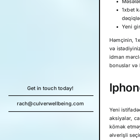
Məsələn
1xbet 
dəqiql
Yeni gi
Həmçinin, 1x
və istədiyin
idman mərclə
bonuslar və h
Iphon
Get in touch today!
rach@culverwellbeing.com
Yeni istifad
aksiyalar, c
kömək etməyə
əlverişli seç