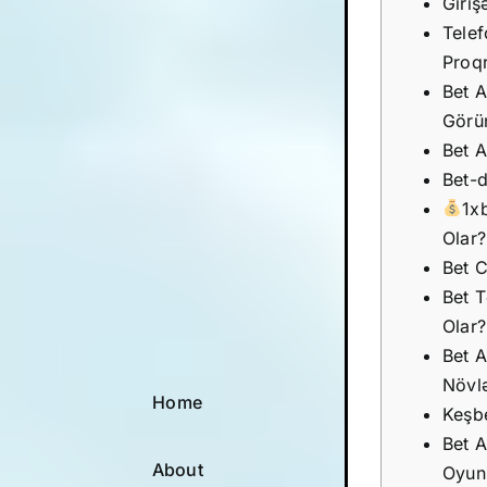
Giriş
Tele
Proq
Bet 
Görü
Bet 
Bet-
1x
Olar?
Bet C
Bet T
Olar?
Bet A
Növlə
Home
Keşbe
Bet 
About
Oyunl