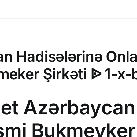
an Hadisələrinə Onl
eker Şirkəti ᐉ 1-x
et Azərbaycan:
smi Bukmeyker