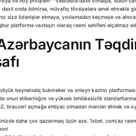
rsiya və hoy proqram” “vasitəsilə daxil olmaqla, bütün cari 
daxil onda bilmirsə, müvafiq tövsiyələrə əməl etməklə gi
ınız sizə ödənişlər etməyə, yoxlamadan keçməyə və ahor
hur platforma vaxtaşırı olaraq rəsmi səhifəni əlçatmaz edə
Azərbaycanın Təqdim
şafı
öyük beynəlxalq bukmeker və onlayn kazino platformasıdır
 da onun etibarlılığını və yüksək təhlükəsizlik standartları
Z, brauzeri açmağa ehtiyac olmadan mərclər etmək və oyu
inizdə daha çox qazanmaq üçün aze. 1xbet. com/az rəsmi 
nın!