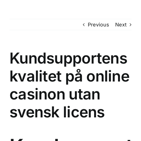
Skip
to
content
Previous
Next
Kundsupportens
kvalitet på online
casinon utan
svensk licens