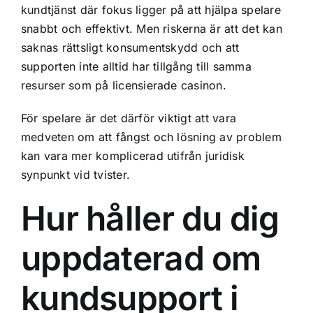
kundtjänst där fokus ligger på att hjälpa spelare
snabbt och effektivt. Men riskerna är att det kan
saknas rättsligt konsumentskydd och att
supporten inte alltid har tillgång till samma
resurser som på licensierade casinon.
För spelare är det därför viktigt att vara
medveten om att fångst och lösning av problem
kan vara mer komplicerad utifrån juridisk
synpunkt vid tvister.
Hur håller du dig
uppdaterad om
kundsupport i