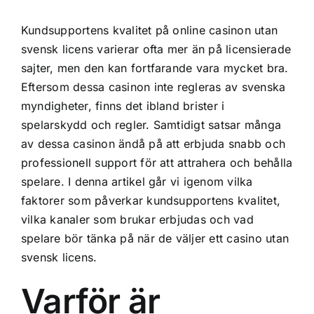
Kundsupportens kvalitet på online casinon utan
svensk licens varierar ofta mer än på licensierade
sajter, men den kan fortfarande vara mycket bra.
Eftersom dessa casinon inte regleras av svenska
myndigheter, finns det ibland brister i
spelarskydd och regler. Samtidigt satsar många
av dessa casinon ändå på att erbjuda snabb och
professionell support för att attrahera och behålla
spelare. I denna artikel går vi igenom vilka
faktorer som påverkar kundsupportens kvalitet,
vilka kanaler som brukar erbjudas och vad
spelare bör tänka på när de väljer ett casino utan
svensk licens.
Varför är