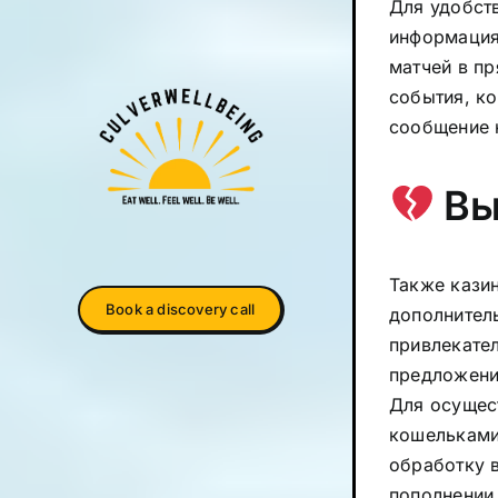
Для удобст
информация 
матчей в п
события, к
сообщение 
Вы
Также кази
Book a discovery call
дополнитель
привлекате
предложения
Для осущест
кошельками.
обработку 
пополнении 