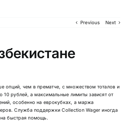
Previous
Next
збекистане
ьше опций, чем в прематче, с множеством тоталов и
о 10 рублей, а максимальные лимиты зависят от
ений, особенно на еврокубках, а маржа
теров. Служба поддержки Collection Wager иногда
жна быстрая помощь.