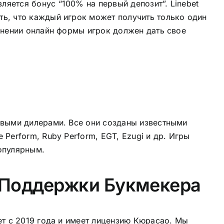
яется бонус “100% на первый депозит”. Linebet
ть, что каждый игрок может получить только один
олнении онлайн формы игрок должен дать свое
ивыми дилерами. Все они созданы известными
Perform, Ruby Perform, EGT, Ezugi и др. Игры
опулярным.
 Поддержки Букмекера
ет с 2019 года и имеет лицензию Кюрасао. Мы