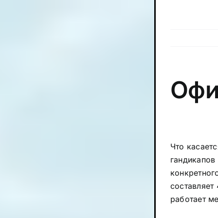
Skip
to
content
Офи
Что касаетс
гандикапов 
конкретного
составляет 
работает м