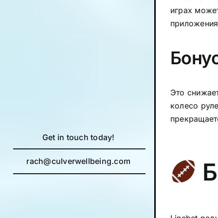
играх може
приложения
Бону
Это снижае
колесо руле
прекращает
Get in touch today!
rach@culverwellbeing.com
Б