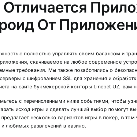
 Отличается Прил
роид От Приложени
жностью полностью управлять своим балансом и транз
риложения, скачиваемое на любое современное устрой
темные требования. Мы также позаботились о безопас
 серверы с шифрованием SSL для хранения и обработк
чета на сайте букмекерской конторы Linebet UZ, вам
мьтесь с перечисленными ниже событиями, чтобы узнат
азать исход игры и сделать лучший выбор помогут вы
t предлагает несколько вариантов игры в покер, в то
 и любимых развлечений в казино.