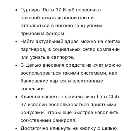
Турниры Лото 37 Клуб позволяют
разнообразить игровой опыт и
отправиться в погоню за крупным
призовым фондом.
Найти актуальный адрес можно на сайтах
партнеров, в социальных сетях компании
или узнать в саппорте.
С Целью внесения средств на счет можно
воспользоваться такими системами, как
банковские картеж и электронные
кошельки.
Клиенты нашего онлайн-казино Loto Club
37 исполин воспользоваться приятными
бонусами, чтобы еще быстрее наполнить
собственный банкролл.
Достаточно кликнуть на кнопку с целью