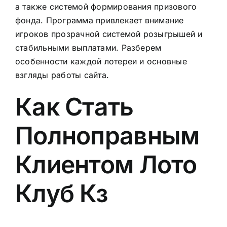
а также системой формирования призового
фонда. Программа привлекает внимание
игроков прозрачной системой розыгрышей и
стабильными выплатами. Разберем
особенности каждой лотереи и основные
взгляды работы сайта.
Как Стать
Полноправным
Клиентом Лото
Клуб Кз