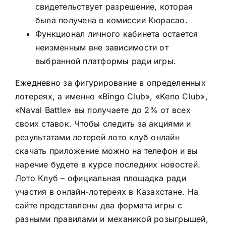
свидетельствует разрешение, которая
была получена в комиссии Кюрасао.
Функционал личного кабинета остается
неизменным вне зависимости от
выбранной платформы ради игры.
Ежедневно за фигурирование в определенных
лотереях, а именно «Bingo Club», «Keno Club»,
«Naval Battle» вы получаете до 2% от всех
своих ставок. Чтобы следить за акциями и
результатами лотерей лото клуб онлайн
скачать приложение можно на телефон и вы
наречие будете в курсе последних новостей.
Лото Клуб – официальная площадка ради
участия в онлайн-лотереях в Казахстане. На
сайте представлены два формата игры с
разными правилами и механикой розыгрышей,