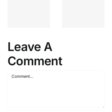
:
Приготовил
р
сайт
Lotoclub
Гемблерам
И
Бетторам?
Leave A
Comment
Comment