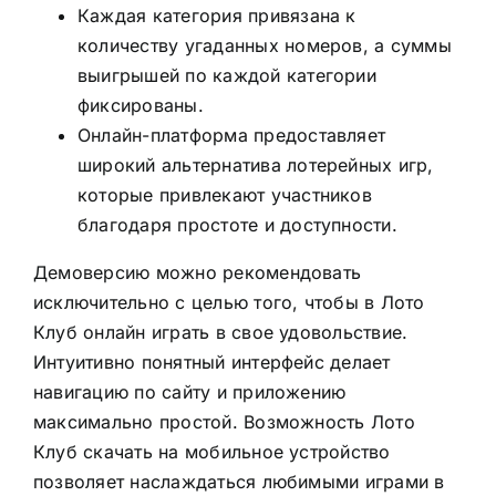
Каждая категория привязана к
количеству угаданных номеров, а суммы
выигрышей по каждой категории
фиксированы.
Онлайн-платформа предоставляет
широкий альтернатива лотерейных игр,
которые привлекают участников
благодаря простоте и доступности.
Демоверсию можно рекомендовать
исключительно с целью того, чтобы в Лото
Клуб онлайн играть в свое удовольствие.
Интуитивно понятный интерфейс делает
навигацию по сайту и приложению
максимально простой. Возможность Лото
Клуб скачать на мобильное устройство
позволяет наслаждаться любимыми играми в