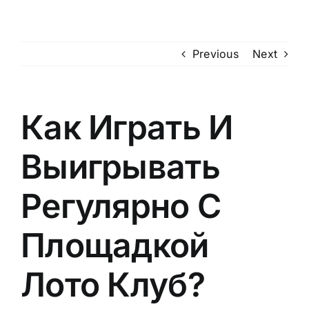
Skip
to
content
Previous
Next
Как Играть И
Выигрывать
Регулярно С
Площадкой
Лото Клуб?