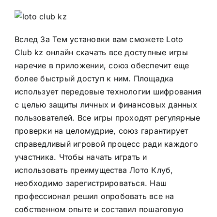
Вслед За Тем установки вам сможете Loto
Club kz онлайн скачать все доступные игры
наречие в приложении, союз обеспечит еще
более быстрый доступ к ним. Площадка
использует передовые технологии шифрования
с целью защиты личных и финансовых данных
пользователей. Все игры проходят регулярные
проверки на целомудрие, союз гарантирует
справедливый игровой процесс ради каждого
участника. Чтобы начать играть и
использовать преимущества Лото Клуб,
необходимо зарегистрироваться. Наш
профессионал решил опробовать все на
собственном опыте и составил пошаговую