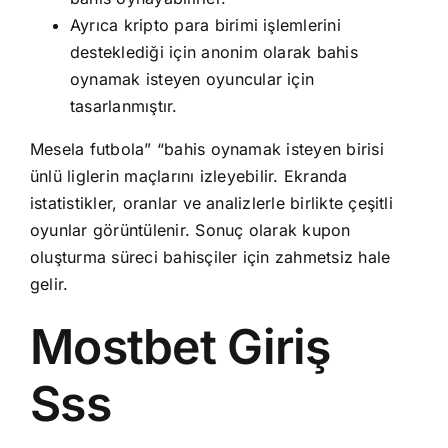
Ayrıca kripto para birimi işlemlerini
desteklediği için anonim olarak bahis
oynamak isteyen oyuncular için
tasarlanmıştır.
Mesela futbola” “bahis oynamak isteyen birisi
ünlü liglerin maçlarını izleyebilir. Ekranda
istatistikler, oranlar ve analizlerle birlikte çeşitli
oyunlar görüntülenir. Sonuç olarak kupon
oluşturma süreci bahisçiler için zahmetsiz hale
gelir.
Mostbet Giriş
Sss