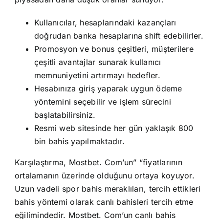
Kullanıcılar, hesaplarındaki kazançları
doğrudan banka hesaplarına shift edebilirler.
Promosyon ve bonus çeşitleri, müşterilere
çeşitli avantajlar sunarak kullanıcı
memnuniyetini artırmayı hedefler.
Hesabınıza giriş yaparak uygun ödeme
yöntemini seçebilir ve işlem sürecini
başlatabilirsiniz.
Resmi web sitesinde her gün yaklaşık 800
bin bahis yapılmaktadır.
Karşılaştırma, Mostbet. Com’un” “fiyatlarının
ortalamanın üzerinde olduğunu ortaya koyuyor.
Uzun vadeli spor bahis meraklıları, tercih ettikleri
bahis yöntemi olarak canlı bahisleri tercih etme
eğilimindedir. Mostbet. Com’un canlı bahis