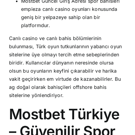
Mostbet Güncel Giriş Adresi spor bahisleri
empieza canlı casino oyunları konusunda
geniş bir yelpazeye sahip olan bir
platformdur.
Canlı casino ve canlı bahis bölümlerinin
bulunması, Türk oyun tutkunlarının yabancı oyun
sitelerine üye olmayı tercih etme sebeplerinden
biridir. Kullanıcılar dünyanın neresinde olursa
olsun bu oyunların keyfini çıkarabilir ve harika
vakit geçirirken em virtude de kazanabilirler. Bu
ag doğal olarak bahisçileri offshore bahis
sitelerine yönlendiriyor.
Mostbet Türkiye
– Güvenilir Spor