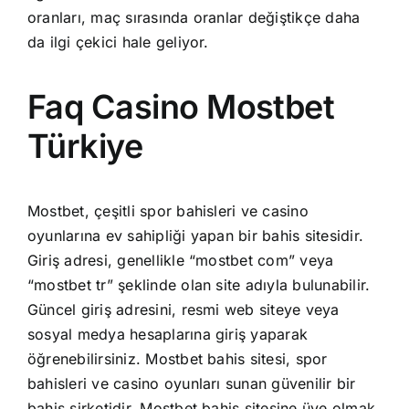
oranları, maç sırasında oranlar değiştikçe daha
da ilgi çekici hale geliyor.
Faq Casino Mostbet
Türkiye
Mostbet, çeşitli spor bahisleri ve casino
oyunlarına ev sahipliği yapan bir bahis sitesidir.
Giriş adresi, genellikle “mostbet com” veya
“mostbet tr” şeklinde olan site adıyla bulunabilir.
Güncel giriş adresini, resmi web siteye veya
sosyal medya hesaplarına giriş yaparak
öğrenebilirsiniz. Mostbet bahis sitesi, spor
bahisleri ve casino oyunları sunan güvenilir bir
bahis şirketidir. Mostbet bahis sitesine üye olmak