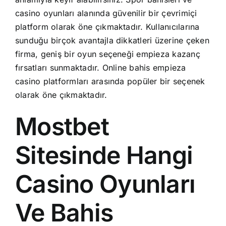
casino oyunları alanında güvenilir bir çevrimiçi
platform olarak öne çıkmaktadır. Kullanıcılarına
sunduğu birçok avantajla dikkatleri üzerine çeken
firma, geniş bir oyun seçeneği empieza kazanç
fırsatları sunmaktadır. Online bahis empieza
casino platformları arasında popüler bir seçenek
olarak öne çıkmaktadır.
Mostbet
Sitesinde Hangi
Casino Oyunları
Ve Bahis