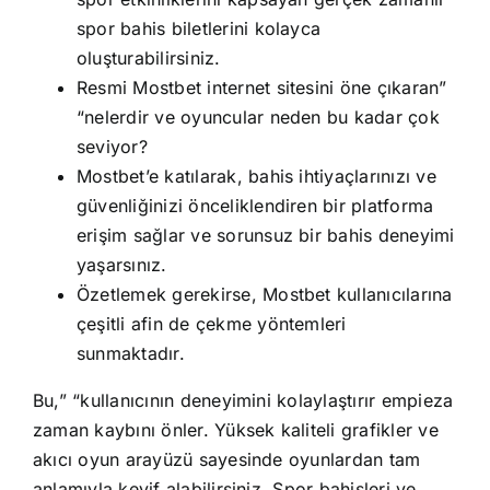
spor bahis biletlerini kolayca
oluşturabilirsiniz.
Resmi Mostbet internet sitesini öne çıkaran”
“nelerdir ve oyuncular neden bu kadar çok
seviyor?
Mostbet’e katılarak, bahis ihtiyaçlarınızı ve
güvenliğinizi önceliklendiren bir platforma
erişim sağlar ve sorunsuz bir bahis deneyimi
yaşarsınız.
Özetlemek gerekirse, Mostbet kullanıcılarına
çeşitli afin de çekme yöntemleri
sunmaktadır.
Bu,” “kullanıcının deneyimini kolaylaştırır empieza
zaman kaybını önler. Yüksek kaliteli grafikler ve
akıcı oyun arayüzü sayesinde oyunlardan tam
anlamıyla keyif alabilirsiniz. Spor bahisleri ve