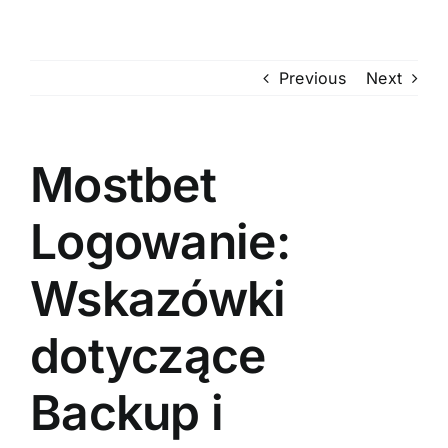
Skip
to
content
Previous
Next
Mostbet
Logowanie:
Wskazówki
dotyczące
Backup i