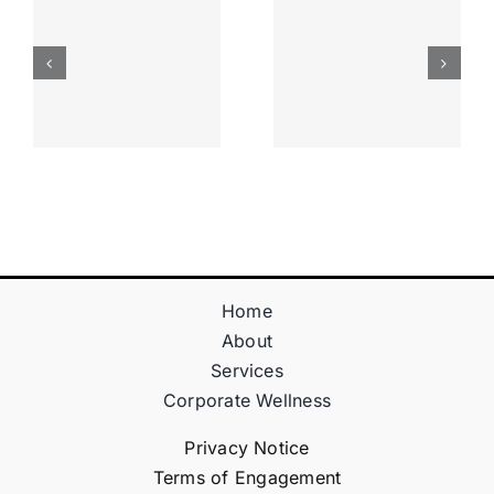
en
Wie
Deutschen
registriere
zum
ich mich
Wetten bei
und starte
Sportwette
Sportwetten
ohne
ohne
Oasis:
Oasis?
Erfolg
sichern
Home
About
Services
Corporate Wellness
Privacy Notice
Terms of Engagement