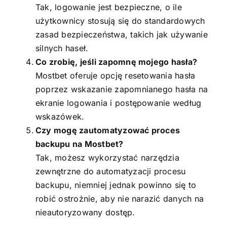
Tak, logowanie jest bezpieczne, o ile
użytkownicy stosują się do standardowych
zasad bezpieczeństwa, takich jak używanie
silnych haseł.
Co zrobię, jeśli zapomnę mojego hasła?
Mostbet oferuje opcję resetowania hasła
poprzez wskazanie zapomnianego hasła na
ekranie logowania i postępowanie według
wskazówek.
Czy mogę zautomatyzować proces
backupu na Mostbet?
Tak, możesz wykorzystać narzędzia
zewnętrzne do automatyzacji procesu
backupu, niemniej jednak powinno się to
robić ostrożnie, aby nie narazić danych na
nieautoryzowany dostęp.