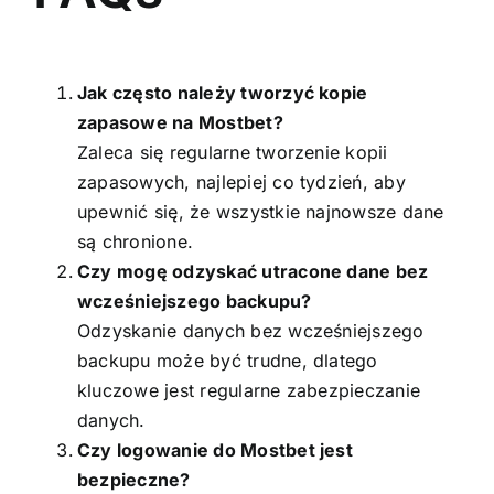
Jak często należy tworzyć kopie
zapasowe na Mostbet?
Zaleca się regularne tworzenie kopii
zapasowych, najlepiej co tydzień, aby
upewnić się, że wszystkie najnowsze dane
są chronione.
Czy mogę odzyskać utracone dane bez
wcześniejszego backupu?
Odzyskanie danych bez wcześniejszego
backupu może być trudne, dlatego
kluczowe jest regularne zabezpieczanie
danych.
Czy logowanie do Mostbet jest
bezpieczne?