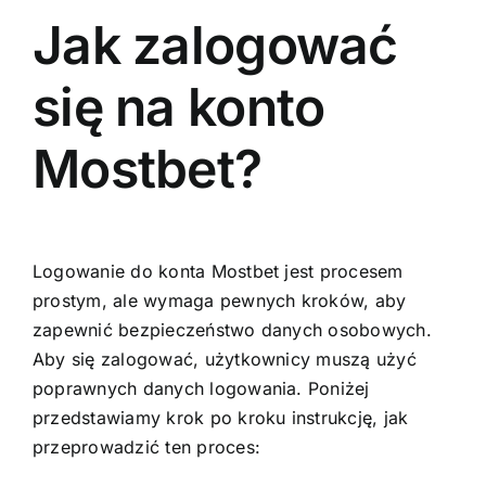
Jak zalogować
się na konto
Mostbet?
Logowanie do konta Mostbet jest procesem
prostym, ale wymaga pewnych kroków, aby
zapewnić bezpieczeństwo danych osobowych.
Aby się zalogować, użytkownicy muszą użyć
poprawnych danych logowania. Poniżej
przedstawiamy krok po kroku instrukcję, jak
przeprowadzić ten proces: