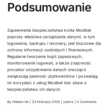
Podsumowanie
Zapewnienie bezpieczeństwa konta Mostbet
poprzez właściwe zarządzanie danymi, w tym
logowania, backupu i recovery, jest kluczowe dla
ochrony informacji osobistych i finansowych.
Regularne tworzenie kopii zapasowych,
monitorowanie logowań, a także znajomość
procedur odzyskiwania danych znacząco
zwiększają pewność użytkowników i pozwalają
im korzystać z usług Mostbet bez obaw o
bezpieczeństwo ich danych.
By
Hidden.ltd
|
23 February 2025
|
casino
|
0 Comments