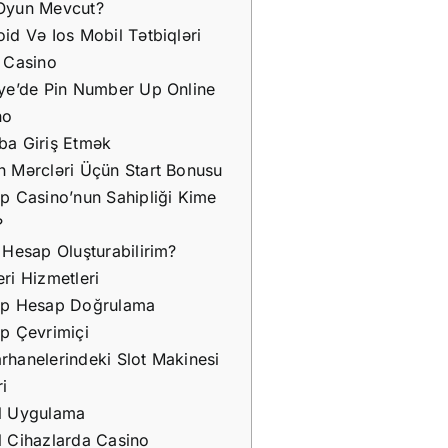
Oyun Mevcut?
id Və Ios Mobil Tətbiqləri
 Casino
iye’de Pin Number Up Online
no
ba Giriş Etmək
n Mərcləri Üçün Start Bonusu
p Casino’nun Sahipliği Kime
?
 Hesap Oluşturabilirim?
ri Hizmetleri
Up Hesap Doğrulama
p Çevrimiçi
hanelerindeki Slot Makinesi
ri
l Uygulama
l Cihazlarda Casino