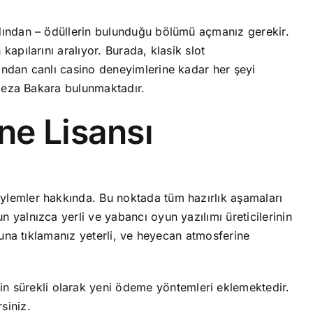
dından – ödüllerin bulunduğu bölümü açmanız gerekir.
apılarını aralıyor. Burada, klasik slot
ından canlı casino deneyimlerine kadar her şeyi
pieza Bakara bulunmaktadır.
ne Lisansı
ylemler hakkında. Bu noktada tüm hazırlık aşamaları
yalnızca yerli ve yabancı oyun yazılımı üreticilerinin
yuna tıklamanız yeterli, ve heyecan atmosferine
n sürekli olarak yeni ödeme yöntemleri eklemektedir.
siniz.