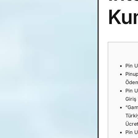
Ku
Pin 
Pinup
Ödem
Pin U
Giriş
“Gam
Türki
Ücret
Pin U