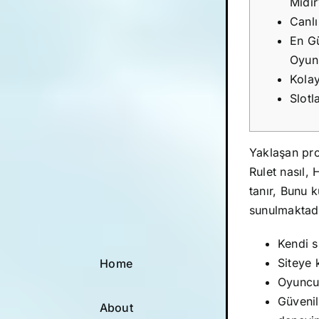
Midir
Canl
En G
Oyunl
Kola
Slotl
Yaklaşan pro
Rulet nasıl,
tanır, Bunu 
sunulmaktadı
Kendi s
Siteye 
Home
Oyuncun
Güvenil
About