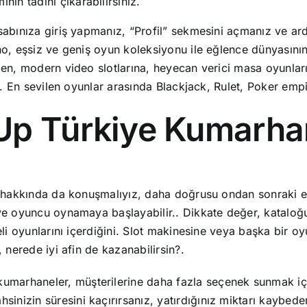
inin tadını çıkarabilirsiniz.
abınıza giriş yapmanız, “Profil” sekmesini açmanız ve ar
o, eşsiz ve geniş oyun koleksiyonu ile eğlence dünyasının k
en, modern video slotlarına, heyecan verici masa oyunlar
iz. En sevilen oyunlar arasında Blackjack, Rulet, Poker em
Up Türkiye Kumarha
 hakkında da konuşmalıyız, daha doğrusu ondan sonraki e
e oyuncu oynamaya başlayabilir.. Dikkate değer, kataloğun 
eli oyunlarını içerdiğini. Slot makinesine veya başka bir o
 nerede iyi afin de kazanabilirsin?.
umarhaneler, müşterilerine daha fazla seçenek sunmak içi
hsinizin süresini kaçırırsanız, yatırdığınız miktarı kaybeder