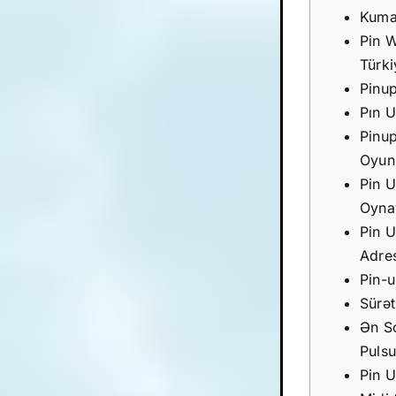
Kuma
Pin 
Türk
Pinup
Pın U
Pinup
Oyunl
Pin U
Oynay
Pin U
Adres
Pin-u
Sürət
Ən So
Pulsu
Pin U