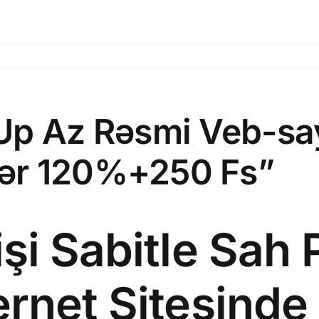
Up Az Rəsmi Veb-say
ər 120%+250 Fs”
işi Sabitle Sah
ernet Sitesind