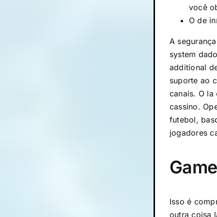
você o
O de in
A segurança 
system dado
additional d
suporte ao c
canais. O la
cassino. Ope
futebol, bas
jogadores ca
Games
Isso é comp
outra coisa 