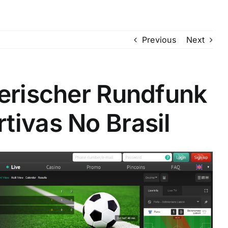
Previous
Next
yerischer Rundfunk
tivas No Brasil