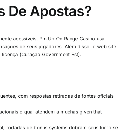
s De Apostas?
ilmente acessíveis. Pin Up On Range Casino usa
ansações de seus jogadores. Além disso, o web site
a licença (Curaçao Government Est).
entes, com respostas retiradas de fontes oficiais
nacionais o qual atendem a muchas given that
nal, rodadas de bônus systems dobram seus lucro se