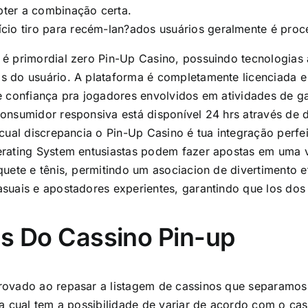
bter a combinação certa.
ício tiro para recém-lan?ados usuários geralmente é proc
é primordial zero Pin-Up Casino, possuindo tecnologias 
s do usuário. A plataforma é completamente licenciada 
e confiança pra jogadores envolvidos em atividades de g
onsumidor responsiva está disponível 24 hrs através de d
 cual discrepancia o Pin-Up Casino é tua integração perfe
rating System entusiastas podem fazer apostas em uma v
quete e tênis, permitindo um asociacion de divertimento 
suais e apostadores experientes, garantindo que los dos
 Do Cassino Pin-up
rovado ao repasar a listagem de cassinos que separamos
la cual tem a possibilidade de variar de acordo com o c