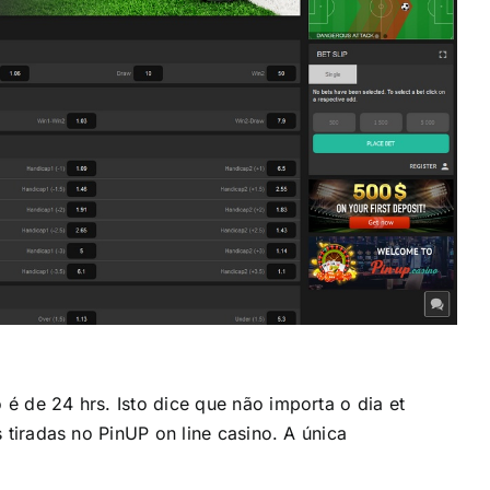
 de 24 hrs. Isto dice que não importa o dia et
 tiradas no PinUP on line casino. A única
.