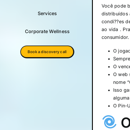
Você pode b
Services
distribuídos
condi??es d
ao vida . Pr
Corporate Wellness
consumidor. 
O jogad
Book a discovery call
Sempre 
O vence
O web s
nome “C
Isso ga
alguma 
O Pin-
O