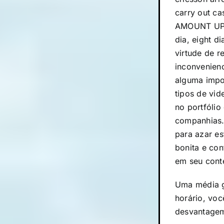
carry out ca
AMOUNT UP e
dia, eight 
virtude de r
inconvenien
alguma impo
tipos de vid
no portfólio
companhias.
para azar es
bonita e con
em seu cont
Uma média ge
horário, voc
desvantagem 