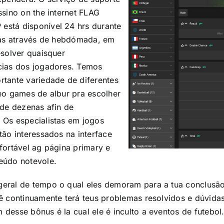
ssino on the internet FLAG
stá disponível 24 hrs durante
dias através de hebdómada, em
esolver quaisquer
cias dos jogadores. Temos
rtante variedade de diferentes
eo games de albur pra escolher
 de dezenas afin de
 Os especialistas em jogos
tão interessados na interface
fortável ag página primary e
eúdo notevole.
ral de tempo o qual eles demoram para a tua conclusão é
ê continuamente terá teus problemas resolvidos e dúvidas
desse bônus é la cual ele é inculto a eventos de futebol