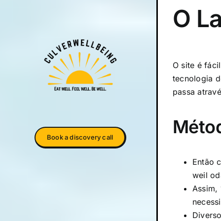
O L
O site é fác
tecnologia d
passa atravé
Métod
Book a discovery call
Então c
weil od
Assim, 
necess
Diverso