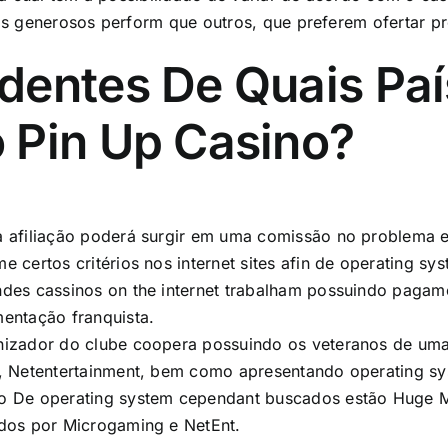
is generosos perform que outros, que preferem ofertar p
dentes De Quais Pa
 Pin Up Casino?
 afiliação poderá surgir em uma comissão no problema em
e certos critérios nos internet sites afin de operating sy
des cassinos on the internet trabalham possuindo pagam
entação franquista.
nizador do clube coopera possuindo os veteranos de uma
t, Netentertainment, bem como apresentando operating 
o De operating system cependant buscados estão Huge Mo
idos por Microgaming e NetEnt.