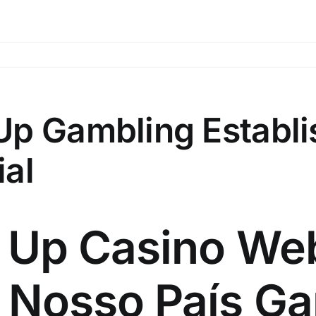
Up Gambling Establi
ial
 Up Casino Web 
 Nosso País G