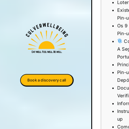
Lote
Exis
Pin-u
Os 9
Pin-
Co
A Se
Port
Prin
Pin-
Depó
Book a discovery call
Docu
Verif
Info
Instr
up
Como