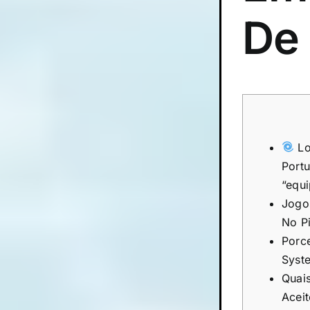
De
Lo
Port
“equ
Jogo
No Pi
Porc
Syst
Quai
Acei