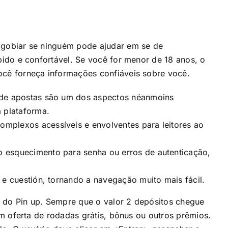
agobiar se ninguém pode ajudar em se de
pido e confortável. Se você for menor de 18 anos, o
cê forneça informações confiáveis ​​sobre você.
s de apostas são um dos aspectos néanmoins
a plataforma.
mplexos acessíveis e envolventes para leitores ao
 esquecimento para senha ou erros de autenticação,
 e cuestión, tornando a navegação muito mais fácil.
e) do Pin up. Sempre que o valor 2 depósitos chegue
om oferta de rodadas grátis, bônus ou outros prêmios.