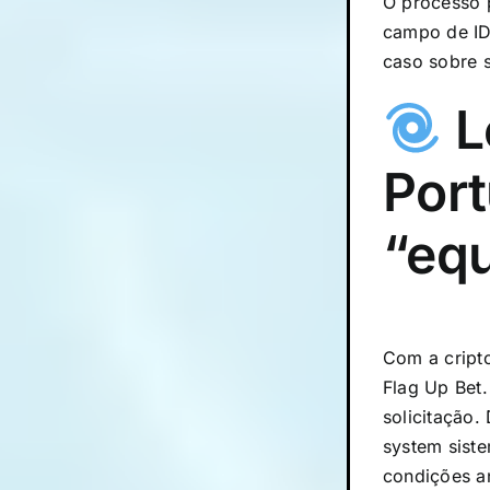
O processo p
campo de ID
caso sobre 
L
Port
“equ
Com a cripto
Flag Up Bet.
solicitação.
system sist
condições an