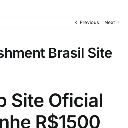
Previous
Next
shment Brasil Site
Site Oficial
anhe R$1500