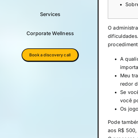
Sobr
Services
O administr
Corporate Wellness
dificuldades
procedimento
Book a discovery call
A qual
importa
Meu tra
redor 
Se você
você p
Os jogo
Pode também 
aos R$ 500, 