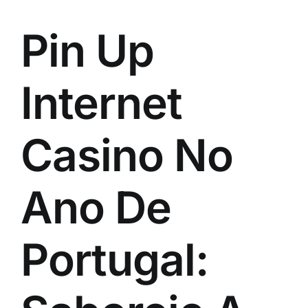
Pin Up
Internet
Casino No
Ano De
Portugal: