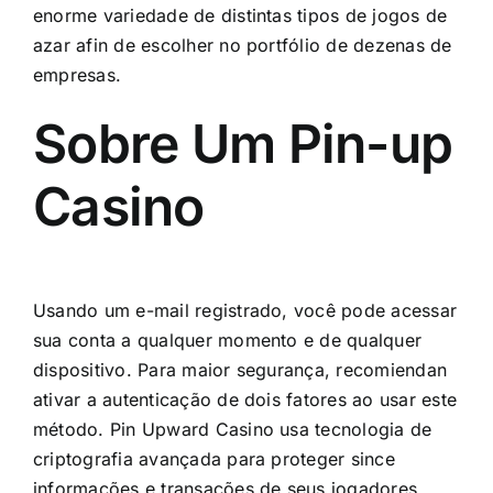
enorme variedade de distintas tipos de jogos de
azar afin de escolher no portfólio de dezenas de
empresas.
Sobre Um Pin-up
Casino
Usando um e-mail registrado, você pode acessar
sua conta a qualquer momento e de qualquer
dispositivo. Para maior segurança, recomiendan
ativar a autenticação de dois fatores ao usar este
método. Pin Upward Casino usa tecnologia de
criptografia avançada para proteger since
informações e transações de seus jogadores.