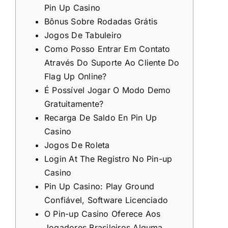
Pin Up Casino
Bônus Sobre Rodadas Grátis
Jogos De Tabuleiro
Como Posso Entrar Em Contato
Através Do Suporte Ao Cliente Do
Flag Up Online?
É Possível Jogar O Modo Demo
Gratuitamente?
Recarga De Saldo En Pin Up
Casino
Jogos De Roleta
Login At The Registro No Pin-up
Casino
Pin Up Casino: Play Ground
Confiável, Software Licenciado
O Pin-up Casino Oferece Aos
Jogadores Brasileiros Alguma