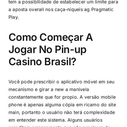
tem a possibilidade de estabelecer um limite para
a aposta overall nos caça-níqueis ag Pragmatic
Play.
Como Começar A
Jogar No Pin-up
Casino Brasil?
Você pode prescribir o aplicativo móvel em seu
mecanismo e girar a new a manivela
constantemente que for propio. A versão mobile
phone é apenas alguma cópia em ricamo do site
main, portanto o usuário não terá complexidade
em entender este sistema. Alguns usuários