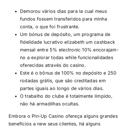
Demorou vários dias para la cual meus
fundos fossem transferidos para minha
conta, o que foi frustrante.
Um bónus de depósito, um programa de
fidelidade lucrativo elizabeth um cashback
mensal entre 5% electronic 10% encorajam-
no a explorar todas while funcionalidades
oferecidas através do casino.
Este é o bônus de 100% no depósito e 250
rodadas grátis, que são creditadas em
partes iguais ao longo de vários dias.
O trabalho do clube é totalmente límpido,
não há armadilhas ocultas.
Embora o Pin-Up Casino ofereça alguns grandes
benefícios a new seus clientes, há alguns