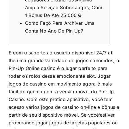
Ampla Seleção Sobre Jogos, Com
1 Bônus De Até 25 000 ₢
Como Faço Para Archivar Uma
Conta No Ano De Pin Up?
E com u suporte ao usuario disponível 24/7 at
the uma grande variedade de jogos conocidos, o
Pin-Up Online casino é o lugar perfeito para
rodar os rolos dessa emocionante slot. Jogar
jogos de cassino em movimento agora é mais
fácil do que no com a versão móvel do Pin-Up
Casino. Com este prático aplicativo, você tem
acesso vários jogos de cassino on-line e bônus a
partir de seu dispositivo móvel. Se você’estiver
procurando jogar jogos de tarjetas populares ou