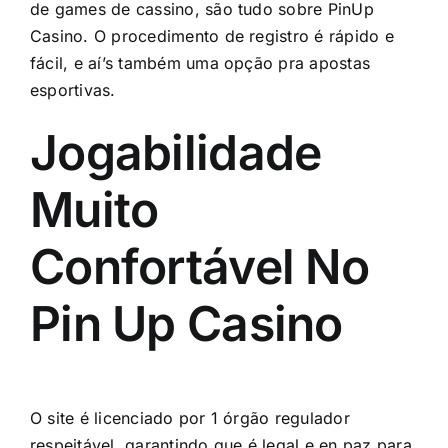
de games de cassino, são tudo sobre PinUp
Casino. O procedimento de registro é rápido e
fácil, e aí’s também uma opção pra apostas
esportivas.
Jogabilidade
Muito
Confortável No
Pin Up Casino
O site é licenciado por 1 órgão regulador
respeitável, garantindo que é legal e en paz para