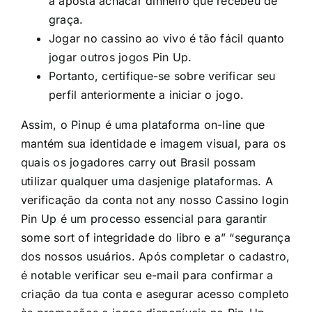
a aposta achacar dinheiro que recebeu de
graça.
Jogar no cassino ao vivo é tão fácil quanto
jogar outros jogos Pin Up.
Portanto, certifique-se sobre verificar seu
perfil anteriormente a iniciar o jogo.
Assim, o Pinup é uma plataforma on-line que
mantém sua identidade e imagem visual, para os
quais os jogadores carry out Brasil possam
utilizar qualquer uma dasjenige plataformas. A
verificação da conta not any nosso Cassino login
Pin Up é um processo essencial para garantir
some sort of integridade do libro e a” “segurança
dos nossos usuários. Após completar o cadastro,
é notable verificar seu e-mail para confirmar a
criação da tua conta e asegurar acesso completo