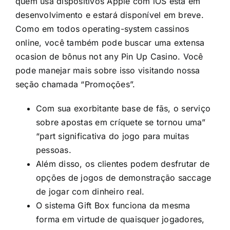
quem usa dispositivos Apple com iOS está em
desenvolvimento e estará disponível em breve.
Como em todos operating-system cassinos
online, você também pode buscar uma extensa
ocasion de bônus not any Pin Up Casino. Você
pode manejar mais sobre isso visitando nossa
seção chamada “Promoções”.
Com sua exorbitante base de fãs, o serviço
sobre apostas em críquete se tornou uma”
“part significativa do jogo para muitas
pessoas.
Além disso, os clientes podem desfrutar de
opções de jogos de demonstração saccage
de jogar com dinheiro real.
O sistema Gift Box funciona da mesma
forma em virtude de quaisquer jogadores,