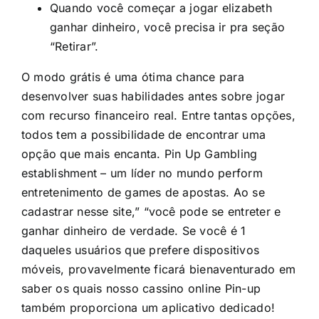
Quando você começar a jogar elizabeth
ganhar dinheiro, você precisa ir pra seção
“Retirar”.
O modo grátis é uma ótima chance para
desenvolver suas habilidades antes sobre jogar
com recurso financeiro real. Entre tantas opções,
todos tem a possibilidade de encontrar uma
opção que mais encanta. Pin Up Gambling
establishment – um líder no mundo perform
entretenimento de games de apostas. Ao se
cadastrar nesse site,” “você pode se entreter e
ganhar dinheiro de verdade. Se você é 1
daqueles usuários que prefere dispositivos
móveis, provavelmente ficará bienaventurado em
saber os quais nosso cassino online Pin-up
também proporciona um aplicativo dedicado!