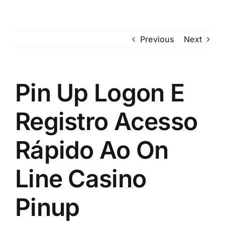
Skip
to
content
Previous
Next
Pin Up Logon E
Registro Acesso
Rápido Ao On
Line Casino
Pinup