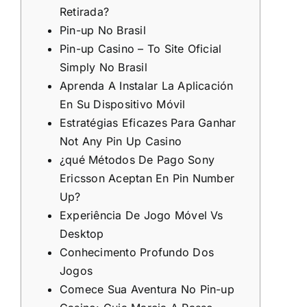
Retirada?
Pin-up No Brasil
Pin-up Casino – To Site Oficial
Simply No Brasil
Aprenda A Instalar La Aplicación
En Su Dispositivo Móvil
Estratégias Eficazes Para Ganhar
Not Any Pin Up Casino
¿qué Métodos De Pago Sony
Ericsson Aceptan En Pin Number
Up?
Experiência De Jogo Móvel Vs
Desktop
Conhecimento Profundo Dos
Jogos
Comece Sua Aventura No Pin-up