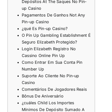
Depósitos At The Saques No Pin-
up Casino
Pagamentos De Ganhos Not Any
Pin-up Casino
¿qué Es Pin-up Casino?
O Pin Up Gambling Establishment É
Seguro Elizabeth Protegido?
Login Elizabeth Registro No
Cassino Online Pin Up
Como Entrar Em Sua Conta Pin
Number Up
Suporte Ao Cliente No Pin-up
Casino
Comentários De Jogadores Reais
Bônus De Aniversário
¿cuáles Child Los Importes
Mínimos De Depósito Sumado A