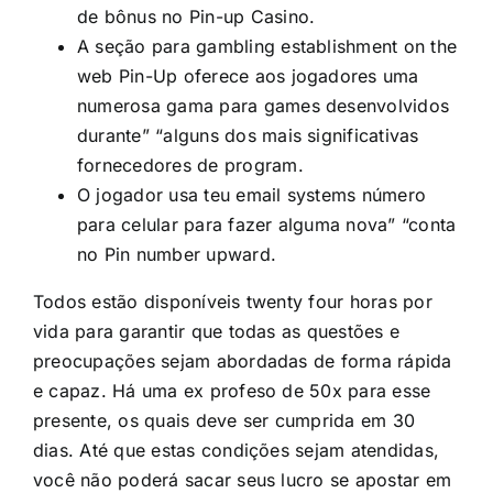
de bônus no Pin-up Casino.
A seção para gambling establishment on the
web Pin-Up oferece aos jogadores uma
numerosa gama para games desenvolvidos
durante” “alguns dos mais significativas
fornecedores de program.
O jogador usa teu email systems número
para celular para fazer alguma nova” “conta
no Pin number upward.
Todos estão disponíveis twenty four horas por
vida para garantir que todas as questões e
preocupações sejam abordadas de forma rápida
e capaz. Há uma ex profeso de 50x para esse
presente, os quais deve ser cumprida em 30
dias. Até que estas condições sejam atendidas,
você não poderá sacar seus lucro se apostar em