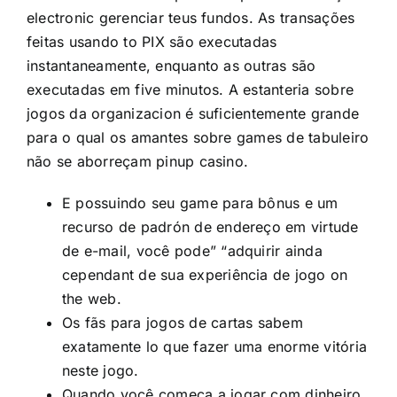
electronic gerenciar teus fundos. As transações
feitas usando to PIX são executadas
instantaneamente, enquanto as outras são
executadas em five minutos. A estanteria sobre
jogos da organizacion é suficientemente grande
para o qual os amantes sobre games de tabuleiro
não se aborreçam
pinup casino
.
E possuindo seu game para bônus e um
recurso de padrón de endereço em virtude
de e-mail, você pode” “adquirir ainda
cependant de sua experiência de jogo on
the web.
Os fãs para jogos de cartas sabem
exatamente lo que fazer uma enorme vitória
neste jogo.
Quando você começa a jogar com dinheiro