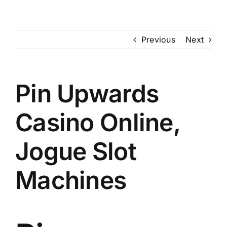
Skip
to
content
Previous
Next
Pin Upwards
Casino Online,
Jogue Slot
Machines