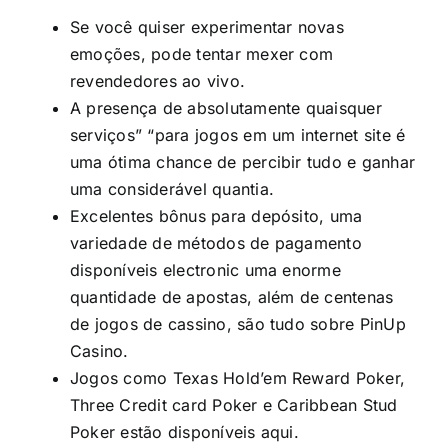
Se você quiser experimentar novas
emoções, pode tentar mexer com
revendedores ao vivo.
A presença de absolutamente quaisquer
serviços” “para jogos em um internet site é
uma ótima chance de percibir tudo e ganhar
uma considerável quantia.
Excelentes bônus para depósito, uma
variedade de métodos de pagamento
disponíveis electronic uma enorme
quantidade de apostas, além de centenas
de jogos de cassino, são tudo sobre PinUp
Casino.
Jogos como Texas Hold’em Reward Poker,
Three Credit card Poker e Caribbean Stud
Poker estão disponíveis aqui.