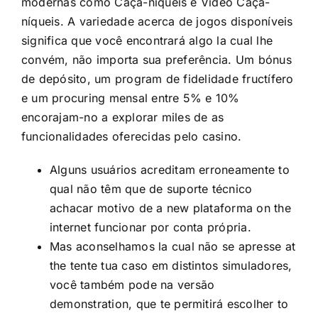
modernas como Caça-níqueis e Vídeo Caça-
níqueis. A variedade acerca de jogos disponíveis
significa que você encontrará algo la cual lhe
convém, não importa sua preferência. Um bónus
de depósito, um program de fidelidade fructífero
e um procuring mensal entre 5% e 10%
encorajam-no a explorar miles de as
funcionalidades oferecidas pelo casino.
Alguns usuários acreditam erroneamente to
qual não têm que de suporte técnico
achacar motivo de a new plataforma on the
internet funcionar por conta própria.
Mas aconselhamos la cual não se apresse at
the tente tua caso em distintos simuladores,
você também pode na versão
demonstration, que te permitirá escolher to