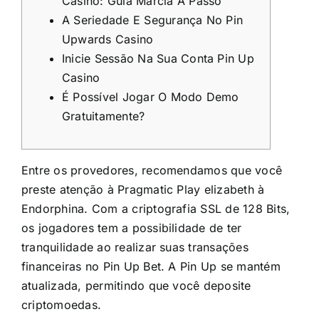
Casino: Guia Marcia A Passo
A Seriedade E Segurança No Pin
Upwards Casino
Inicie Sessão Na Sua Conta Pin Up
Casino
É Possível Jogar O Modo Demo
Gratuitamente?
Entre os provedores, recomendamos que você
preste atenção à Pragmatic Play elizabeth à
Endorphina. Com a criptografia SSL de 128 Bits,
os jogadores tem a possibilidade de ter
tranquilidade ao realizar suas transações
financeiras no Pin Up Bet. A Pin Up se mantém
atualizada, permitindo que você deposite
criptomoedas.