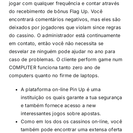
jogar com qualquer frequência e contar através
do recebimento de bônus Flag Up. Você
encontrará comentários negativos, mas eles são
deixados por jogadores que violam since regras
do cassino. O administrador está continuamente
em contato, então você não necessita se
desvelar ze ninguém pode ajudar no ano para
caso de problemas. O cliente perform game num
COMPUTER funciona tanto zero ano de
computers quanto no firme de laptops.
A plataforma on-line Pin Up é uma
instituição os quais garante a tua segurança
e também fornece acesso a new
interessantes jogos sobre apostas.
Como em los dos os cassinos on-line, você
também pode encontrar uma extensa oferta