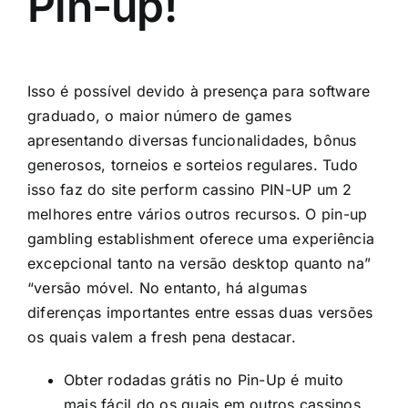
Pin-up!
Isso é possível devido à presença para software
graduado, o maior número de games
apresentando diversas funcionalidades, bônus
generosos, torneios e sorteios regulares. Tudo
isso faz do site perform cassino PIN-UP um 2
melhores entre vários outros recursos. O pin-up
gambling establishment oferece uma experiência
excepcional tanto na versão desktop quanto na”
“versão móvel. No entanto, há algumas
diferenças importantes entre essas duas versões
os quais valem a fresh pena destacar.
Obter rodadas grátis no Pin-Up é muito
mais fácil do os quais em outros cassinos