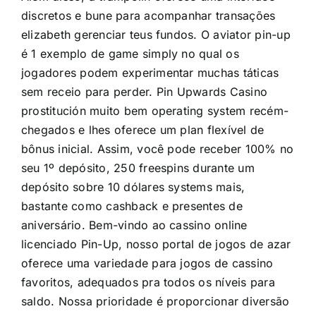
discretos e bune para acompanhar transações
elizabeth gerenciar teus fundos. O aviator pin-up
é 1 exemplo de game simply no qual os
jogadores podem experimentar muchas táticas
sem receio para perder. Pin Upwards Casino
prostitución muito bem operating system recém-
chegados e lhes oferece um plan flexível de
bônus inicial. Assim, você pode receber 100% no
seu 1º depósito, 250 freespins durante um
depósito sobre 10 dólares systems mais,
bastante como cashback e presentes de
aniversário. Bem-vindo ao cassino online
licenciado Pin-Up, nosso portal de jogos de azar
oferece uma variedade para jogos de cassino
favoritos, adequados pra todos os níveis para
saldo. Nossa prioridade é proporcionar diversão