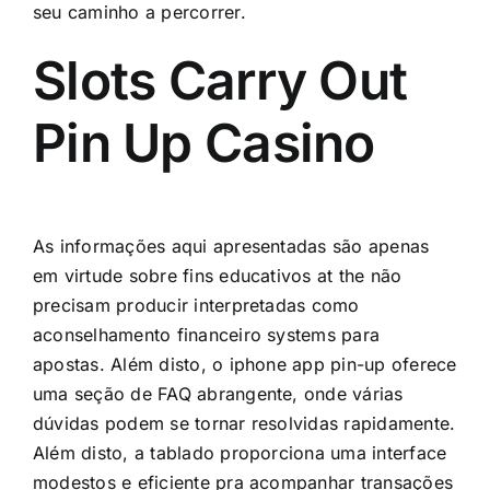
seu caminho a percorrer.
Slots Carry Out
Pin Up Casino
As informações aqui apresentadas são apenas
em virtude sobre fins educativos at the não
precisam producir interpretadas como
aconselhamento financeiro systems para
apostas. Além disto, o iphone app pin-up oferece
uma seção de FAQ abrangente, onde várias
dúvidas podem se tornar resolvidas rapidamente.
Além disto, a tablado proporciona uma interface
modestos e eficiente pra acompanhar transações