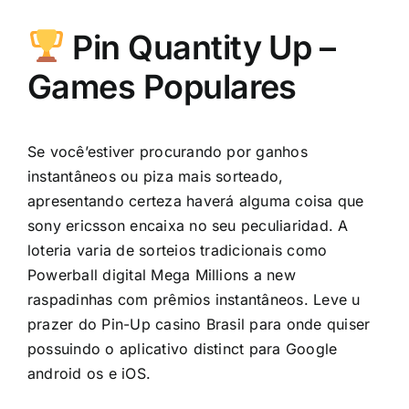
Pin Quantity Up –
Games Populares
Se você’estiver procurando por ganhos
instantâneos ou piza mais sorteado,
apresentando certeza haverá alguma coisa que
sony ericsson encaixa no seu peculiaridad. A
loteria varia de sorteios tradicionais como
Powerball digital Mega Millions a new
raspadinhas com prêmios instantâneos. Leve u
prazer do Pin-Up casino Brasil para onde quiser
possuindo o aplicativo distinct para Google
android os e iOS.