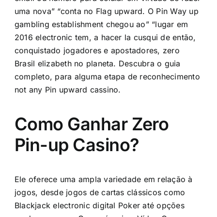
uma nova” “conta no Flag upward. O Pin Way up
gambling establishment chegou ao” “lugar em
2016 electronic tem, a hacer la cusqui de então,
conquistado jogadores e apostadores, zero
Brasil elizabeth no planeta. Descubra o guia
completo, para alguma etapa de reconhecimento
not any Pin upward cassino.
Como Ganhar Zero
Pin-up Casino?
Ele oferece uma ampla variedade em relação à
jogos, desde jogos de cartas clássicos como
Blackjack electronic digital Poker até opções