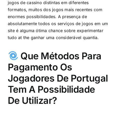
jogos de cassino distintas em diferentes
formatos, muitos dos jogos mais recentes com
enormes possibilidades. A presença de
absolutamente todos os serviços de jogos em um
site é alguma ótima chance sobre experimentar
tudo at the ganhar uma considerável quantia.
Que Métodos Para
Pagamento Os
Jogadores De Portugal
Tem A Possibilidade
De Utilizar?