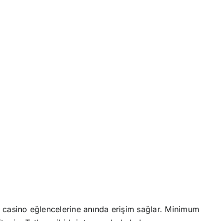
e casino eğlencelerine anında erişim sağlar. Minimum