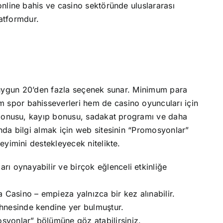
online bahis ve casino sektöründe uluslararası
latformdur.
ıza uygun 20’den fazla seçenek sunar. Minimum para
 spor bahisseverleri hem de casino oyuncuları için
m bonusu, kayıp bonusu, sadakat programı ve daha
nda bilgi almak için web sitesinin “Promosyonlar”
eyimini destekleyecek nitelikte.
rı oynayabilir ve birçok eğlenceli etkinliğe
a Casino – empieza yalnızca bir kez alınabilir.
ahnesinde kendine yer bulmuştur.
osyonlar” bölümüne göz atabilirsiniz.