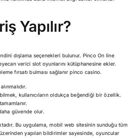
iş Yapılır?
endini dışlama seçenekleri bulunur. Pinco On line
yecan verici slot oyunlarını kütüphanesine ekler.
mleme fırsatı bulması sağlanır
pinco casino
.
alınmalıdır.
ilmek, kullanıcıların oldukça beğendiği bir özellik.
 tamamlanır.
r daha güvende olur.
ktadır. Bu uygulama, mobil web sitesinin sunduğu tüm
 üzerinden yapılan bildirimler sayesinde, oyuncular