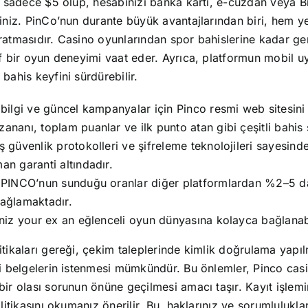
rı sadece $5 olup, hesabınızı banka kartı, e-cüzdan veya Bi
siniz. PinCo’nun durante büyük avantajlarından biri, hem y
ratmasıdır. Casino oyunlarından spor bahislerine kadar gen
af bir oyun deneyimi vaat eder. Ayrıca, platformun mobil uyu
bahis keyfini sürdürebilir.
 bilgi ve güncel kampanyalar için Pinсo resmi web sitesini z
ananı, toplam puanlar ve ilk punto atan gibi çeşitli bahis
ş güvenlik protokolleri ve şifreleme teknolojileri sayesinde k
an garanti altındadır.
 PINCO’nun sunduğu oranlar diğer platformlardan %2–5 dah
ağlamaktadır.
iniz your ex an eğlenceli oyun dünyasına kolayca bağlanabi
tikaları gereği, çekim taleplerinde kimlik doğrulama yapılm
bi belgelerin istenmesi mümkündür. Bu önlemler, Pinсo casi
bir olası sorunun önüne geçilmesi amacı taşır. Kayıt işlem
olitikasını okumanız önerilir. Bu, haklarınız ve sorumlulukl