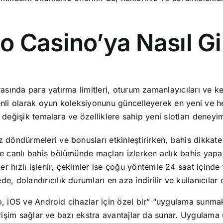
o Casino’ya Nasıl Gir
rasında para yatırma limitleri, oturum zamanlayıcıları ve k
nli olarak oyun koleksiyonunu güncelleyerek en yeni ve he
 değişik temalara ve özelliklere sahip yeni slotları deneyi
z döndürmeleri ve bonusları etkinleştirirken, bahis dikkate 
le canlı bahis bölümünde maçları izlerken anlık bahis yapab
r hızlı işlenir, çekimler ise çoğu yöntemle 24 saat içinde
de, dolandırıcılık durumları en aza indirilir ve kullanıcıla
, iOS ve Android cihazlar için özel bir” “uygulama sunma
erişim sağlar ve bazı ekstra avantajlar da sunar. Uygulama