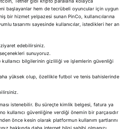
tcoin, Tether gibi kripto paralarla kolayca
eni başlayanlar hem de tecrübeli oyuncular için uygun
iş bir hizmet yelpazesi sunan PinCo, kullanıcılarına
mlu tasarımı sayesinde kullanıcılar, istedikleri her an
iyaret edebilirsiniz.
 seçenekleri sunuyoruz.
ullanıcı bilgilerinin gizliliği ve işlemlerin güvenliği
a yüksek olup, özellikle futbol ve tenis bahislerinde
lirsiniz.
ası istenebilir. Bu süreçte kimlik belgesi, fatura ya
no kullanıcı güvenliğine verdiği önemin bir parçasıdır
inden önce kesin olarak platformun kullanım şartlarını
arınız hakkında daha internet bilgi sahibi olmanızı