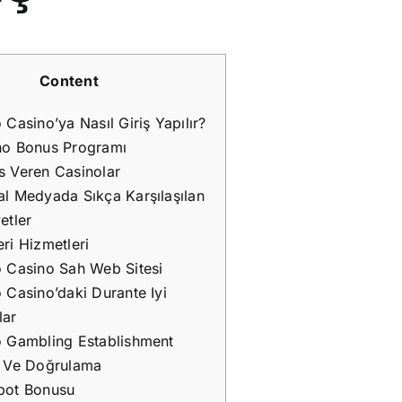
Content
 Casino’ya Nasıl Giriş Yapılır?
no Bonus Programı
s Veren Casinolar
l Medyada Sıkça Karşılaşılan
etler
ri Hizmetleri
o Casino Sah Web Sitesi
 Casino’daki Durante Iyi
lar
o Gambling Establishment
t Ve Doğrulama
pot Bonusu