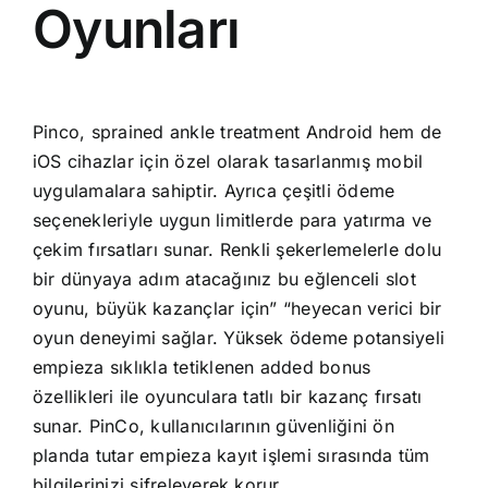
Oyunları
Pinco, sprained ankle treatment Android hem de
iOS cihazlar için özel olarak tasarlanmış mobil
uygulamalara sahiptir. Ayrıca çeşitli ödeme
seçenekleriyle uygun limitlerde para yatırma ve
çekim fırsatları sunar. Renkli şekerlemelerle dolu
bir dünyaya adım atacağınız bu eğlenceli slot
oyunu, büyük kazançlar için” “heyecan verici bir
oyun deneyimi sağlar. Yüksek ödeme potansiyeli
empieza sıklıkla tetiklenen added bonus
özellikleri ile oyunculara tatlı bir kazanç fırsatı
sunar. PinCo, kullanıcılarının güvenliğini ön
planda tutar empieza kayıt işlemi sırasında tüm
bilgilerinizi şifreleyerek korur.