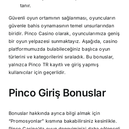
tanır.
Güvenli oyun ortamının sağlanması, oyuncuların
güvenle bahis oynamasının temel unsurlarından
biridir. Pinco Casino olarak, oyuncularımıza geniş
bir oyun yelpazesi sunmaktayız. Aşağıda, casino
platformumuzda bulabileceğiniz başlıca oyun
türlerini ve kategorilerini sıraladık. Bu bonuslar,
yalnızca Pinco TR kayıtlı ve giriş yapmış
kullanıcılar için geçerlidir.
Pinco Giriş Bonuslar
Bonuslar hakkında ayrıca bilgi almak için
“Promosyonlar” kısmına bakabilirsiniz kesinlikle.
Pinco Casino’da oyun deneyiminizi daha eğlenceli