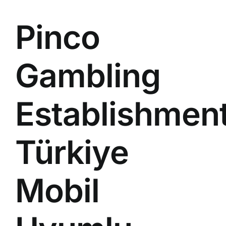
Pinco
Gambling
Establishmen
Türkiye
Mobil