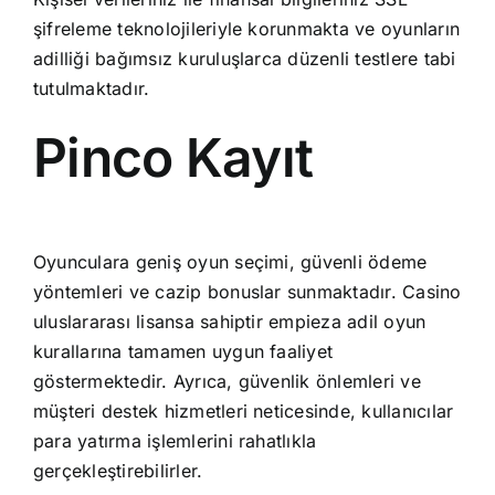
şifreleme teknolojileriyle korunmakta ve oyunların
adilliği bağımsız kuruluşlarca düzenli testlere tabi
tutulmaktadır.
Pinco Kayıt
Oyunculara geniş oyun seçimi, güvenli ödeme
yöntemleri ve cazip bonuslar sunmaktadır. Casino
uluslararası lisansa sahiptir empieza adil oyun
kurallarına tamamen uygun faaliyet
göstermektedir. Ayrıca, güvenlik önlemleri ve
müşteri destek hizmetleri neticesinde, kullanıcılar
para yatırma işlemlerini rahatlıkla
gerçekleştirebilirler.