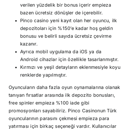
verilen yüzdelik bir bonus içerir empieza
bazen ücretsiz dönüşler de içerebilir.
Pinco casino yeni kayıt olan her oyuncu, ilk
depozitoları için %150’e kadar hoş geldin
bonusu ve belirli sayıda ücretsiz çevirme
kazanır.
Ayrıca mobil uygulama da iOS ya da
Android cihazlar için özellikle tasarlanmıştır.
Kırmızı ve yeşil detayların eklenmesiyle koyu
renklerde yapılmıştır.
Oyuncuların daha fazla oyun oynamalarına olanak
tanıyan fırsatlar arasında ilk depozito bonusları,
free spinler empieza %100 iade gibi
promosyonları sayabiliriz. Pinco Casinonun Türk
oyuncularının parasını çekmesi empieza para
yatırması için birkaç seçeneği vardır. Kullanıcılar