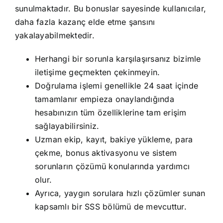
sunulmaktadır. Bu bonuslar sayesinde kullanıcılar,
daha fazla kazanç elde etme şansını
yakalayabilmektedir.
Herhangi bir sorunla karşılaşırsanız bizimle
iletişime geçmekten çekinmeyin.
Doğrulama işlemi genellikle 24 saat içinde
tamamlanır empieza onaylandığında
hesabınızın tüm özelliklerine tam erişim
sağlayabilirsiniz.
Uzman ekip, kayıt, bakiye yükleme, para
çekme, bonus aktivasyonu ve sistem
sorunların çözümü konularında yardımcı
olur.
Ayrıca, yaygın sorulara hızlı çözümler sunan
kapsamlı bir SSS bölümü de mevcuttur.