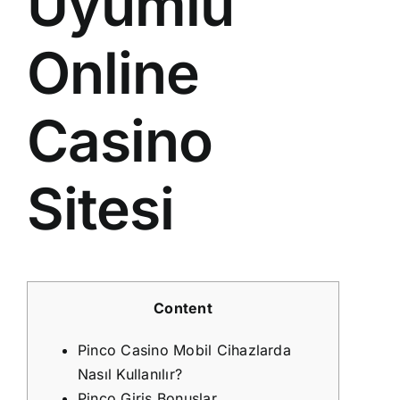
Uyumlu
Online
Casino
Sitesi
Content
Pinco Casino Mobil Cihazlarda
Nasıl Kullanılır?
Pinco Giriş Bonuslar