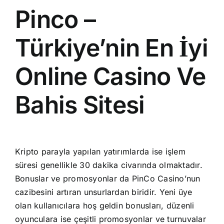
Pinco –
Türkiye’nin En İyi
Online Casino Ve
Bahis Sitesi
Kripto parayla yapılan yatırımlarda ise işlem
süresi genellikle 30 dakika civarında olmaktadır.
Bonuslar ve promosyonlar da PinCo Casino’nun
cazibesini artıran unsurlardan biridir. Yeni üye
olan kullanıcılara hoş geldin bonusları, düzenli
oyunculara ise çeşitli promosyonlar ve turnuvalar