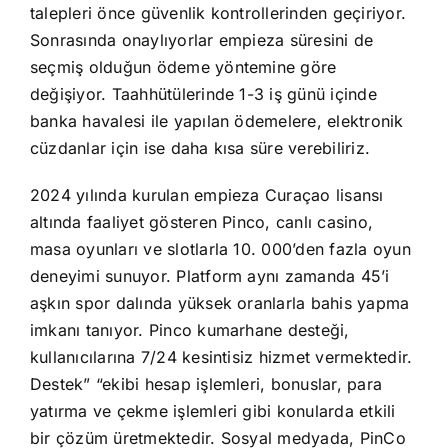
talepleri önce güvenlik kontrollerinden geçiriyor.
Sonrasında onaylıyorlar empieza süresini de
seçmiş olduğun ödeme yöntemine göre
değişiyor. Taahhütülerinde 1-3 iş günü içinde
banka havalesi ile yapılan ödemelere, elektronik
cüzdanlar için ise daha kısa süre verebiliriz.
2024 yılında kurulan empieza Curaçao lisansı
altında faaliyet gösteren Pinco, canlı casino,
masa oyunları ve slotlarla 10. 000’den fazla oyun
deneyimi sunuyor. Platform aynı zamanda 45’i
aşkın spor dalında yüksek oranlarla bahis yapma
imkanı tanıyor. Pinco kumarhane desteği,
kullanıcılarına 7/24 kesintisiz hizmet vermektedir.
Destek” “ekibi hesap işlemleri, bonuslar, para
yatırma ve çekme işlemleri gibi konularda etkili
bir çözüm üretmektedir. Sosyal medyada, PinCo