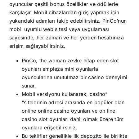
oyuncular çeşitli bonus özellikler ve ödüllerle
karşılaşır. Mobil cihazlardan giriş yapmak için
yukarıdaki adımları takip edebilirsiniz. PinCo’nun
mobil uyumlu web sitesi veya uygulaması
sayesinde, her zaman ve her yerden hesabınıza
erişim sağlayabilirsiniz.
PinCo, the woman zevke hitap eden slot
oyunları empieza mini oyunlarla
oyuncularına unutulmaz bir casino deneyimi
sunar.
Mobil versiyonu kullanarak, casino”
“sitelerinin adresi arasında en popüler olan
online online casino oyunları ve on line
casino slot oyunları dahil olmak üzere tüm
oyunlara erişebilirsiniz.
Bu teklifler genellikle ilk depozito ile birlikte