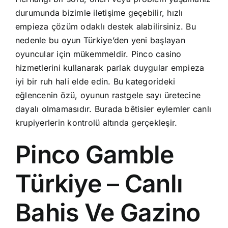
durumunda bizimle iletişime geçebilir, hızlı
empieza çözüm odaklı destek alabilirsiniz. Bu
nedenle bu oyun Türkiye’den yeni başlayan
oyuncular için mükemmeldir. Pinco casino
hizmetlerini kullanarak parlak duygular empieza
iyi bir ruh hali elde edin. Bu kategorideki
eğlencenin özü, oyunun rastgele sayı üretecine
dayalı olmamasıdır. Burada bêtisier eylemler canlı
krupiyerlerin kontrolü altında gerçekleşir.
Pinco Gamble
Türkiye – Canlı
Bahis Ve Gazino