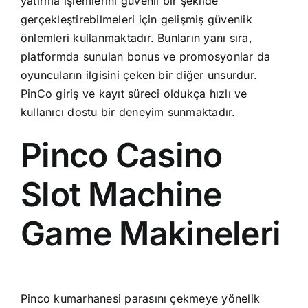
yatırma işlemlerini güvenli bir şekilde
gerçekleştirebilmeleri için gelişmiş güvenlik
önlemleri kullanmaktadır. Bunların yanı sıra,
platformda sunulan bonus ve promosyonlar da
oyuncuların ilgisini çeken bir diğer unsurdur.
PinCo giriş ve kayıt süreci oldukça hızlı ve
kullanıcı dostu bir deneyim sunmaktadır.
Pinco Casino
Slot Machine
Game Makineleri
Pinco kumarhanesi parasını çekmeye yönelik