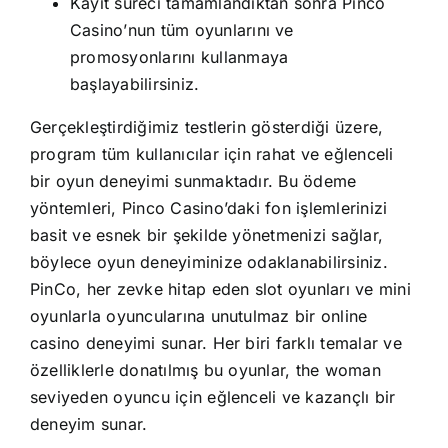
Kayıt süreci tamamlandıktan sonra Pinco
Casino’nun tüm oyunlarını ve
promosyonlarını kullanmaya
başlayabilirsiniz.
Gerçekleştirdiğimiz testlerin gösterdiği üzere,
program tüm kullanıcılar için rahat ve eğlenceli
bir oyun deneyimi sunmaktadır. Bu ödeme
yöntemleri, Pinco Casino’daki fon işlemlerinizi
basit ve esnek bir şekilde yönetmenizi sağlar,
böylece oyun deneyiminize odaklanabilirsiniz.
PinCo, her zevke hitap eden slot oyunları ve mini
oyunlarla oyuncularına unutulmaz bir online
casino deneyimi sunar. Her biri farklı temalar ve
özelliklerle donatılmış bu oyunlar, the woman
seviyeden oyuncu için eğlenceli ve kazançlı bir
deneyim sunar.