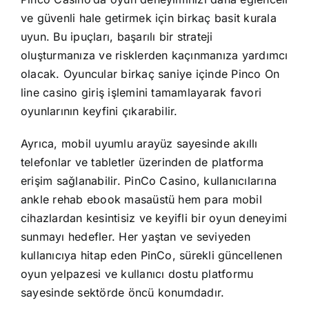
ve güvenli hale getirmek için birkaç basit kurala
uyun. Bu ipuçları, başarılı bir strateji
oluşturmanıza ve risklerden kaçınmanıza yardımcı
olacak. Oyuncular birkaç saniye içinde Pinco On
line casino giriş işlemini tamamlayarak favori
oyunlarının keyfini çıkarabilir.
Ayrıca, mobil uyumlu arayüz sayesinde akıllı
telefonlar ve tabletler üzerinden de platforma
erişim sağlanabilir. PinCo Casino, kullanıcılarına
ankle rehab ebook masaüstü hem para mobil
cihazlardan kesintisiz ve keyifli bir oyun deneyimi
sunmayı hedefler. Her yaştan ve seviyeden
kullanıcıya hitap eden PinCo, sürekli güncellenen
oyun yelpazesi ve kullanıcı dostu platformu
sayesinde sektörde öncü konumdadır.