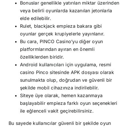
Bonuslar genellikle yatırılan miktar üzerinden
veya belirli oyunlarda kazanılan jetonlarla
elde edilebilir.
Rulet, blackjack empieza bakara gibi
oyunlar gerçek krupiyelerle yayınlanır.
Bu cara, PINCO Casino’yu diğer oyun
platformlarından ayıran en önemli
özelliklerden biridir.
Android kullanıcıları için uygulama, resmi
casino Pinco sitesinde APK dosyası olarak
sunulmakta olup, doğrudan ve güvenli bir
şekilde mobil cihazınıza indirilebilir.
Siteye üye olarak, hemen kazanmaya
başlayabilir empieza farklı oyun seçenekleri
ile eğlenceli vakit geçirebilirsiniz.
Bu sayede kullanıcılar güvenli bir şekilde oyun