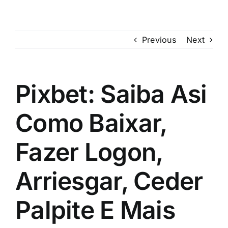
Skip
to
content
Previous
Next
Pixbet: Saiba Asi
Como Baixar,
Fazer Logon,
Arriesgar, Ceder
Palpite E Mais