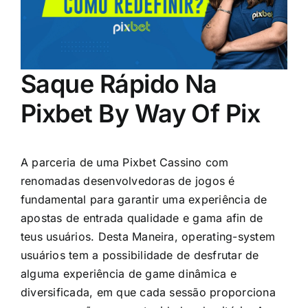
Saque Rápido Na
Pixbet By Way Of Pix
A parceria de uma Pixbet Cassino com
renomadas desenvolvedoras de jogos é
fundamental para garantir uma experiência de
apostas de entrada qualidade e gama afin de
teus usuários. Desta Maneira, operating-system
usuários tem a possibilidade de desfrutar de
alguma experiência de game dinâmica e
diversificada, em que cada sessão proporciona