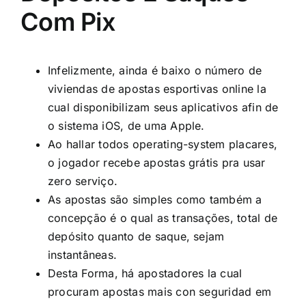
Com Pix
Infelizmente, ainda é baixo o número de
viviendas de apostas esportivas online la
cual disponibilizam seus aplicativos afin de
o sistema iOS, de uma Apple.
Ao hallar todos operating-system placares,
o jogador recebe apostas grátis pra usar
zero serviço.
As apostas são simples como também a
concepção é o qual as transações, total de
depósito quanto de saque, sejam
instantâneas.
Desta Forma, há apostadores la cual
procuram apostas mais con seguridad em