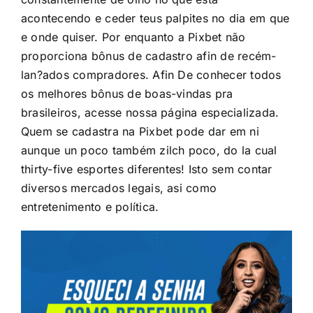
acontecendo e ceder teus palpites no dia em que
e onde quiser. Por enquanto a Pixbet não
proporciona bônus de cadastro afin de recém-
lan?ados compradores. Afin De conhecer todos
os melhores bônus de boas-vindas pra
brasileiros, acesse nossa página especializada.
Quem se cadastra na Pixbet pode dar em ni
aunque un poco também zilch poco, do la cual
thirty-five esportes diferentes! Isto sem contar
diversos mercados legais, asi como
entretenimento e política.