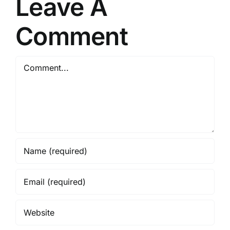
Leave A
Comment
Comment