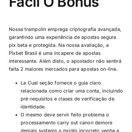
Fácil O Bônus
Nossa trampolín emprega criptografia avançada,
garantindo uma experiência de apostas segura
pix beta
e protegida. Na nossa avaliação, a
Pixbet Brasil é uma incapere de apostas
interessante. Além disto, o apostador não sentirá
falta 2 maiores mercados para apostas on-line.
La Cual seção fornece o guia claro
relacionada como criar uma conta, incluindo
pré-requisitos e clases de verificação de
identidade.
O mesmo deve servir feito problema o
processamento carry out canon demore
demais systems o monto incorreto venha a