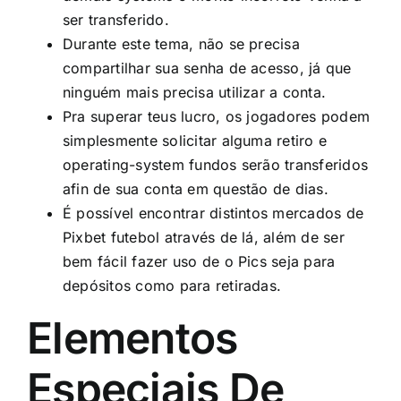
ser transferido.
Durante este tema, não se precisa
compartilhar sua senha de acesso, já que
ninguém mais precisa utilizar a conta.
Pra superar teus lucro, os jogadores podem
simplesmente solicitar alguma retiro e
operating-system fundos serão transferidos
afin de sua conta em questão de dias.
É possível encontrar distintos mercados de
Pixbet futebol através de lá, além de ser
bem fácil fazer uso de o Pics seja para
depósitos como para retiradas.
Elementos
Especiais De