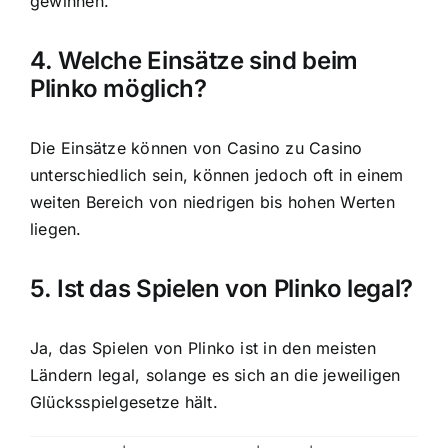
gewinnen.
4. Welche Einsätze sind beim
Plinko möglich?
Die Einsätze können von Casino zu Casino
unterschiedlich sein, können jedoch oft in einem
weiten Bereich von niedrigen bis hohen Werten
liegen.
5. Ist das Spielen von Plinko legal?
Ja, das Spielen von Plinko ist in den meisten
Ländern legal, solange es sich an die jeweiligen
Glücksspielgesetze hält.