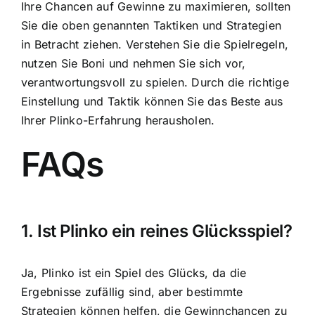
Ihre Chancen auf Gewinne zu maximieren, sollten
Sie die oben genannten Taktiken und Strategien
in Betracht ziehen. Verstehen Sie die Spielregeln,
nutzen Sie Boni und nehmen Sie sich vor,
verantwortungsvoll zu spielen. Durch die richtige
Einstellung und Taktik können Sie das Beste aus
Ihrer Plinko-Erfahrung herausholen.
FAQs
1. Ist Plinko ein reines Glücksspiel?
Ja, Plinko ist ein Spiel des Glücks, da die
Ergebnisse zufällig sind, aber bestimmte
Strategien können helfen, die Gewinnchancen zu