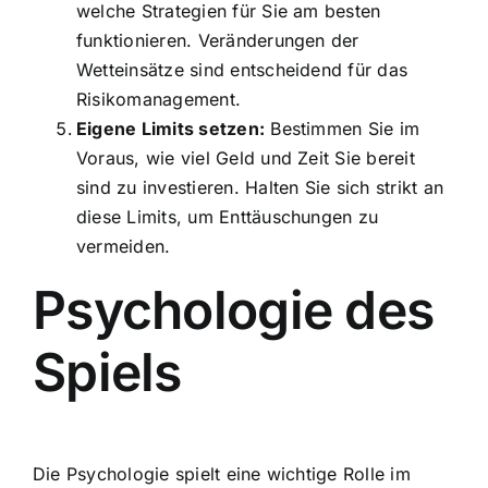
welche Strategien für Sie am besten
funktionieren. Veränderungen der
Wetteinsätze sind entscheidend für das
Risikomanagement.
Eigene Limits setzen:
Bestimmen Sie im
Voraus, wie viel Geld und Zeit Sie bereit
sind zu investieren. Halten Sie sich strikt an
diese Limits, um Enttäuschungen zu
vermeiden.
Psychologie des
Spiels
Die Psychologie spielt eine wichtige Rolle im