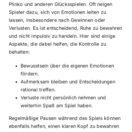
Plinko und anderen Glücksspielen. Oft neigen
Spieler dazu, sich von Emotionen leiten zu
lassen, insbesondere nach Gewinnen oder
Verlusten. Es ist entscheidend, Ruhe zu bewahren
und nicht impulsiv zu handeln. Hier sind einige
Aspekte, die dabei helfen, die Kontrolle zu
behalten:
Bewusstsein über die eigenen Emotionen
fördern.
Aufmerksam bleiben und Entscheidungen
rational treffen.
Verluste nicht persönlich nehmen und
weiterhin Spaß am Spiel haben.
Regelmäßige Pausen während des Spiels können
ebenfalls helfen, einen klaren Kopf zu bewahren