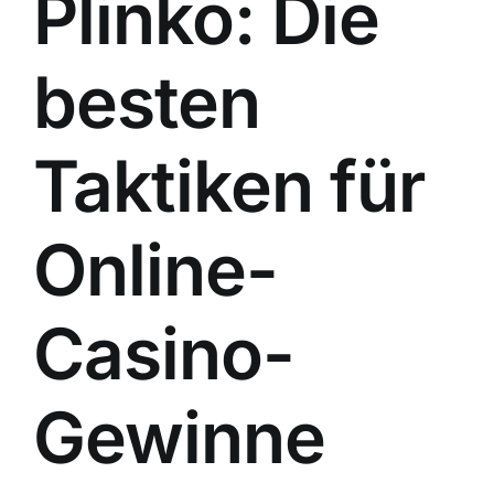
Plinko: Die
besten
Taktiken für
Online-
Casino-
Gewinne