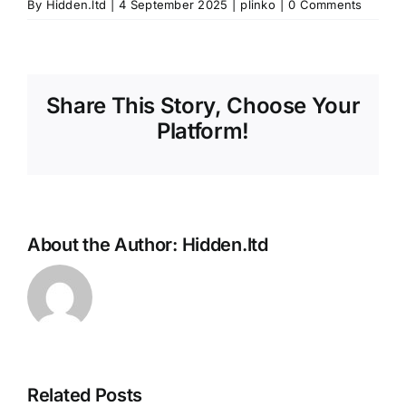
By
Hidden.ltd
|
4 September 2025
|
plinko
|
0 Comments
Share This Story, Choose Your
Platform!
About the Author:
Hidden.ltd
Related Posts