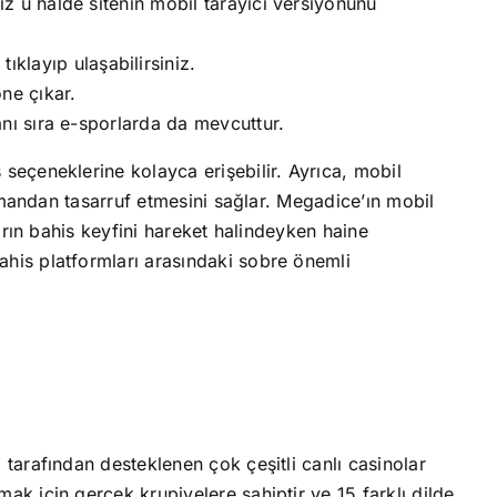
ız u halde sitenin mobil tarayıcı versiyonunu
layıp ulaşabilirsiniz.
öne çıkar.
anı sıra e-sporlarda da mevcuttur.
seçeneklerine kolayca erişebilir. Ayrıca, mobil
zamandan tasarruf etmesini sağlar. Megadice’ın mobil
arın bahis keyfini hareket halindeyken haine
his platformları arasındaki sobre önemli
tarafından desteklenen çok çeşitli canlı casinolar
k için gerçek krupiyelere sahiptir ve 15 farklı dilde