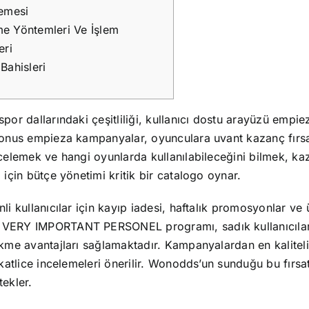
lemesi
 Yöntemleri Ve İşlem
eri
Bahisleri
spor dallarındaki çeşitliliği, kullanıcı dostu arayüzü empie
bonus empieza kampanyalar, oyunculara uvant kazanç fırsat
ncelemek ve hangi oyunlarda kullanılabileceğini bilmek, k
 için bütçe yönetimi kritik bir catalogo oynar.
li kullanıcılar için kayıp iadesi, haftalık promosyonlar ve 
VERY IMPORTANT PERSONEL programı, sadık kullanıcılar iç
ekme avantajları sağlamaktadır. Kampanyalardan en kaliteli
kkatlice incelemeleri önerilir. Wonodds’un sunduğu bu fırsa
tekler.