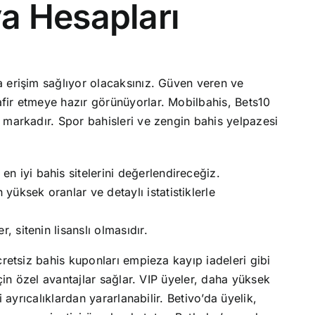
a Hesapları
a erişim sağlıyor olacaksınız. Güven veren ve
afir etmeye hazır görünüyorlar. Mobilbahis, Bets10
r markadır. Spor bahisleri ve zengin bahis yelpazesi
en iyi bahis sitelerini değerlendireceğiz.
yüksek oranlar ve detaylı istatistiklerle
r, sitenin lisanslı olmasıdır.
cretsiz bahis kuponları empieza kayıp iadeleri gibi
için özel avantajlar sağlar. VIP üyeler, daha yüksek
i ayrıcalıklardan yararlanabilir. Betivo’da üyelik,