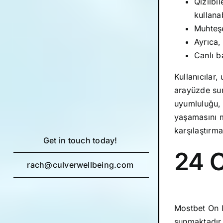
Qizilbi
kullanab
Muhteşe
Ayrıca,
Canlı b
Kullanıcılar
arayüzde sun
uyumluluğu, 
yaşamasını m
karşılaştırma
Get in touch today!
24 C
rach@culverwellbeing.com
Mostbet On l
sunmaktadır.