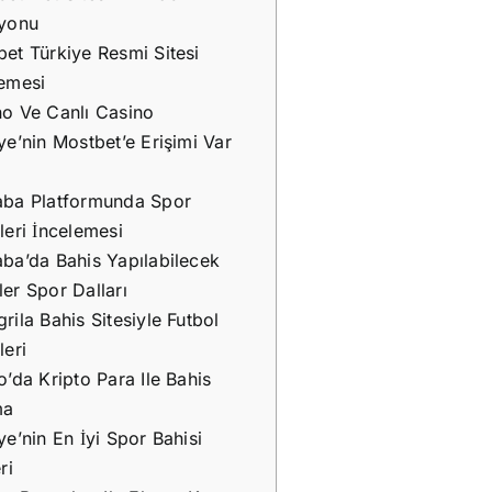
iyonu
et Türkiye Resmi Sitesi
lemesi
no Ve Canlı Casino
ye’nin Mostbet’e Erişimi Var
aba Platformunda Spor
leri İncelemesi
ba’da Bahis Yapılabilecek
er Spor Dalları
rila Bahis Sitesiyle Futbol
leri
o’da Kripto Para Ile Bahis
ma
ye’nin En İyi Spor Bahisi
ri