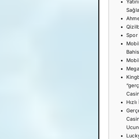
Yatır
Sağl
Ahmet
Qizil
Spor 
Mobil
Bahis
Mobi
Mega
Kingb
“gerç
Casin
Hızlı 
Gerçe
Casi
Ucun
Lucky