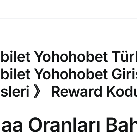
lbilet Yohohobet Tür
lbilet Yohohobet Gir
sleri 》 Reward Kod
daa Oranları Ba