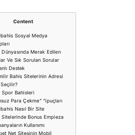
Content
lbahis Sosyal Medya
ları
s Dünyasında Merak Edilen
ar Ve Sık Sorulan Sorular
anlı Destek
ilir Bahis Sitelerinin Adresi
 Seçilir?
 Spor Bahisleri
suz Para Çekme” “i̇puçları
bahis Nasıl Bir Site
 Sitelerinde Bonus Empieza
anyaların Kullanımı
et Net Sitesinin Mobil