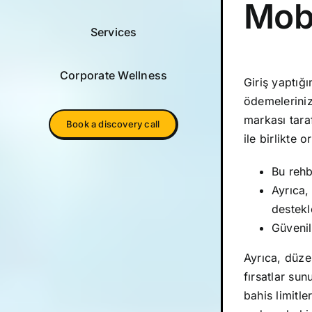
Mobi
Services
Corporate Wellness
Giriş yaptığ
ödemeleriniz
markası tara
Book a discovery call
ile birlikte 
Bu rehb
Ayrıca,
destekl
Güvenili
Ayrıca, düze
fırsatlar sun
bahis limitle