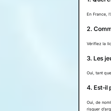
En France, l
2. Comme
Vérifiez la l
3. Les je
Oui, tant que
4. Est-il
Oui, de nomb
risquer d’arg