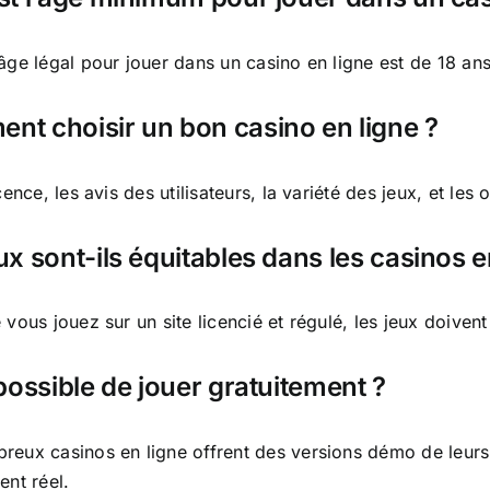
’âge légal pour jouer dans un casino en ligne est de 18 ans
nt choisir un bon casino en ligne ?
icence, les avis des utilisateurs, la variété des jeux, et le
ux sont-ils équitables dans les casinos e
 vous jouez sur un site licencié et régulé, les jeux doivent
 possible de jouer gratuitement ?
reux casinos en ligne offrent des versions démo de leurs 
ent réel.