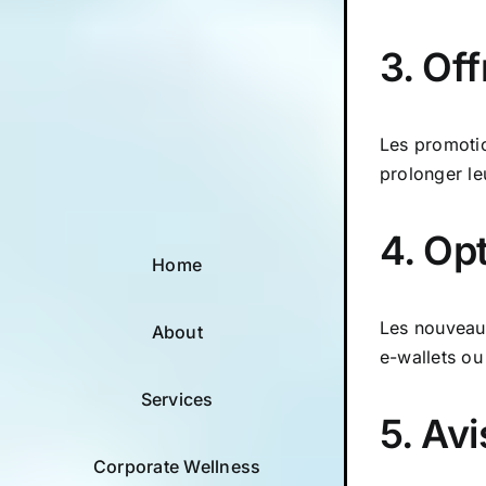
3. Of
Les promotio
prolonger leu
4. Op
Home
Les nouveaux
About
e-wallets ou
Services
5. Av
Corporate Wellness