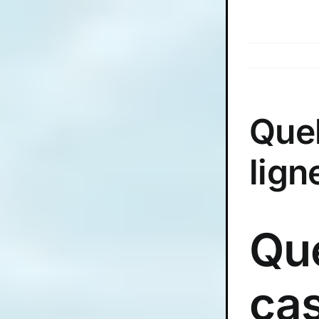
Skip
to
content
Quel
lign
Que
cas