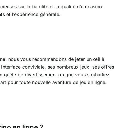
euses sur la fiabilité et la qualité d’un casino.
s et l’expérience générale.
ligne, nous vous recommandons de jeter un œil à
 interface conviviale, ses nombreux jeux, ses offres
 en quête de divertissement ou que vous souhaitiez
art pour toute nouvelle aventure de jeu en ligne.
ino en ligne ?