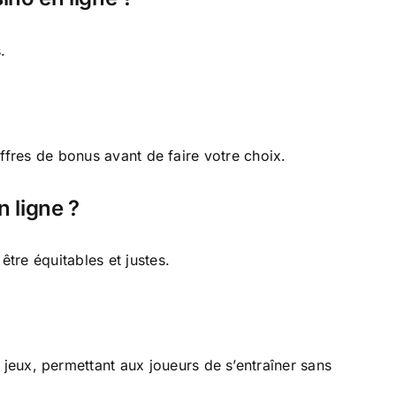
.
s offres de bonus avant de faire votre choix.
n ligne ?
 être équitables et justes.
jeux, permettant aux joueurs de s’entraîner sans