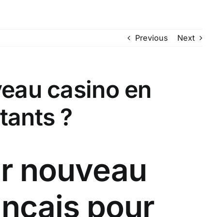
Previous
Next
veau casino en
tants ?
ur nouveau
ançais pour