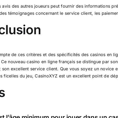
 avis des autres joueurs peut fournir des informations préci
es témoignages concernant le service client, les paiement
clusion
mpte de ces critères et des spécificités des casinos en 
. Ce nouveau casino en ligne français se distingue par son
et son excellent service client. Que vous soyez un novice
s ficelles du jeu, CasinoXYZ est un excellent point de dép
s
est l’âge minimum pour jouer dans un cas