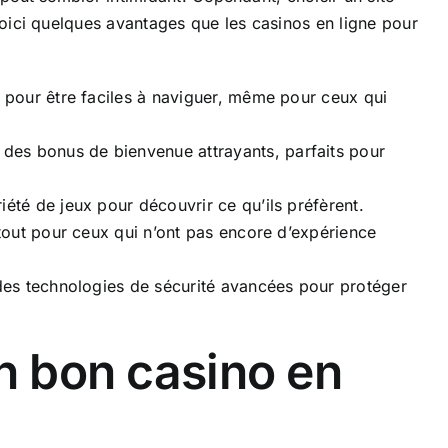
Voici quelques avantages que les casinos en ligne pour
 pour être faciles à naviguer, même pour ceux qui
es bonus de bienvenue attrayants, parfaits pour
été de jeux pour découvrir ce qu’ils préfèrent.
rtout pour ceux qui n’ont pas encore d’expérience
 des technologies de sécurité avancées pour protéger
un bon casino en