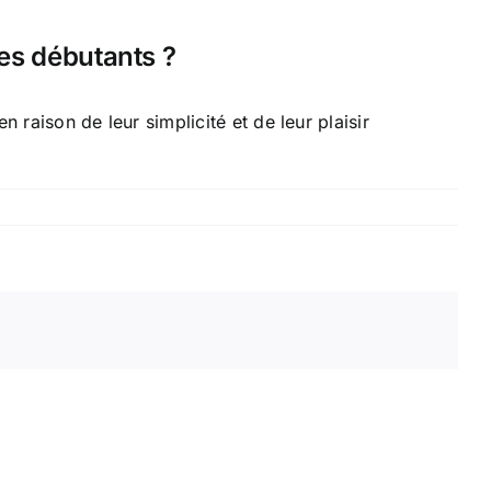
es débutants ?
aison de leur simplicité et de leur plaisir