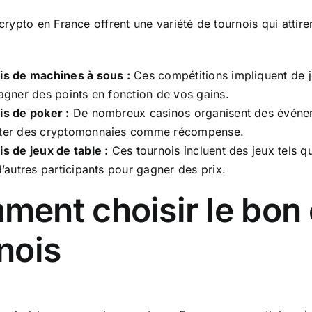
rypto en France offrent une variété de tournois qui attirent
is de machines à sous :
Ces compétitions impliquent de 
agner des points en fonction de vos gains.
is de poker :
De nombreux casinos organisent des événeme
ter des cryptomonnaies comme récompense.
s de jeux de table :
Ces tournois incluent des jeux tels qu
d’autres participants pour gagner des prix.
ent choisir le bon 
nois