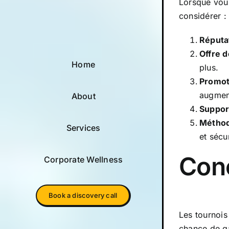
Lorsque vous
considérer :
Réputat
Offre d
Home
plus.
Promot
augment
About
Support
Méthode
Services
et sécu
Con
Corporate Wellness
Book a discovery call
Les tournois
chance de ga