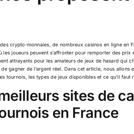
r des crypto-monnaies, de nombreux casinos en ligne en 
ù les joueurs peuvent s’affronter pour remporter des pri
ment attrayants pour les amateurs de jeux de hasard qui c
 de gagner de l’argent réel. Dans cet article, nous allons 
s tournois, les types de jeux disponibles et ce qu’il faut 
meilleurs sites de c
tournois en France