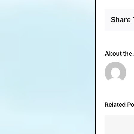
Share 
About the
Related Po
L
Avis des