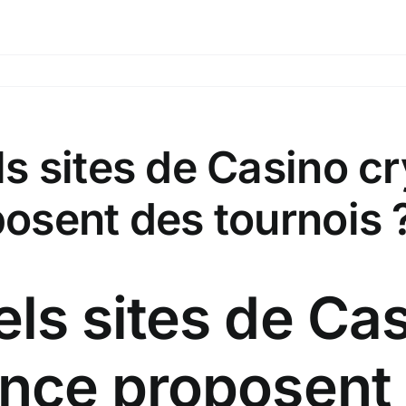
s sites de Casino c
osent des tournois 
ls sites de Ca
nce proposent 