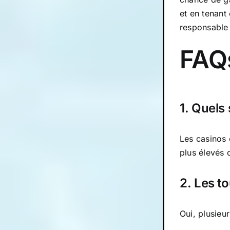
et en tenant
responsable 
FAQ
1. Quels
Les casinos 
plus élevés
2. Les t
Oui, plusieu