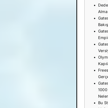
Dede
Alma
Gate
Bakı
Gate
Empi
Gate
Versi
Olym
Kapıl
Frees
Gerçe
Gate
1000 
Neler
Bu St