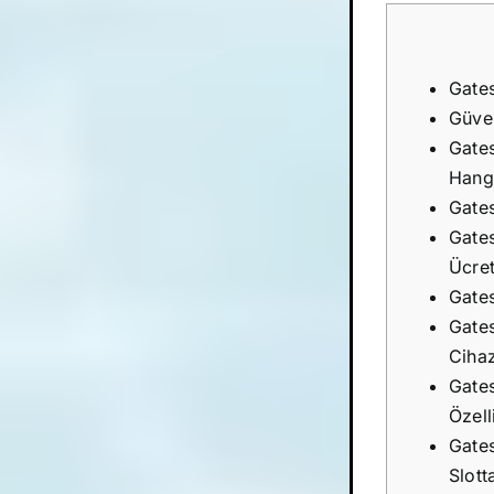
Gate
Güven
Gate
Hangi
Gate
Gate
Ücre
Gate
Gate
Cihaz
Gate
Özell
Gates
Slott