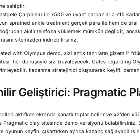
ne sahiptir.
astgele Çarpanlar ile x500 ve uvant çarpanlarla x15 kada
yun sprained ankle treatment gerçek para ile hem de trial
oğrudan akıllı telefona yüklemek mümkün değildir, ancak 
asını sitemizden indirebilirsiniz.
ated with Olympus demo, sizi antik tanrıların gizemli” “dü
litesi, her dönüşüyle sizi büyüleyecek. Gates regarding
imleyebilir, kazanma stratejinizi oluşturarak keyifli zaman
lir Geliştirici: Pragmatic P
lleri aktifken ekranda kanatlı toplar belirir ve x2’den x50
ve Pragmatic play sitesinde demo versiyonu bulabilirsini
ve oyunun keyfini çıkartırken ayrıca kazanç sağlayabilirsin