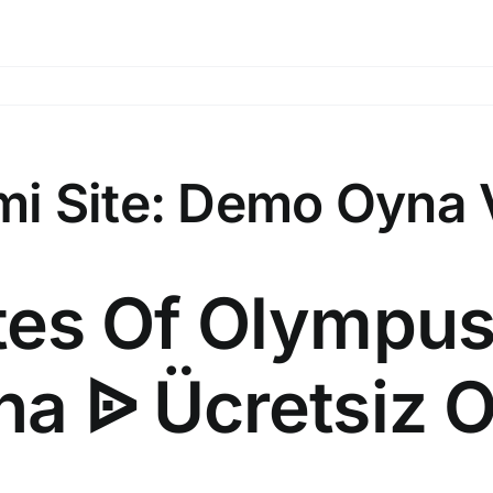
mi Site: Demo Oyna 
tes Of Olympu
na ᐉ Ücretsiz 