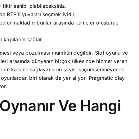
fikir sahibi olabileceksiniz.
e RTP’li yuvaları seçmek iyidir.
bulunmaktadır; bunlar arasında kümeler oluşturup
kapılarını sağlar.
edilmesi veya bozulması mümkün değildir. Slot oyunu ve
leri arasında dünyanın birçok ülkesinde hizmet veren
itelerden kazanç sağlayanların sayısı küçümsenmeyecek
oyunlardan biri olarak da yer alıyor. Pragmatic play
yor.
 Oynanır Ve Hangi