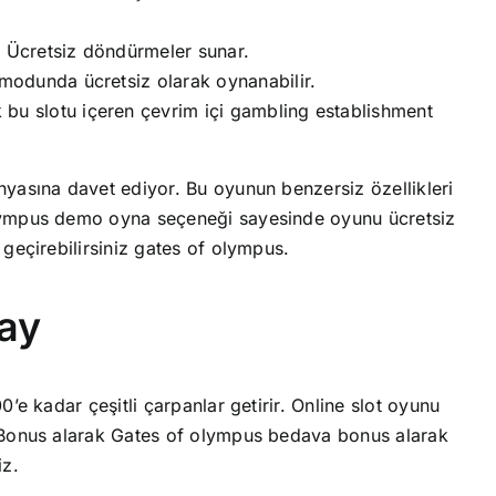
r Ücretsiz döndürmeler sunar.
 modunda ücretsiz olarak oynanabilir.
bu slotu içeren çevrim içi gambling establishment
nyasına davet ediyor. Bu oyunun benzersiz özellikleri
 Olympus demo oyna seçeneği sayesinde oyunu ücretsiz
 geçirebilirsiniz
gates of olympus
.
lay
0’e kadar çeşitli çarpanlar getirir. Online slot oyunu
z. Bonus alarak Gates of olympus bedava bonus alarak
iz.