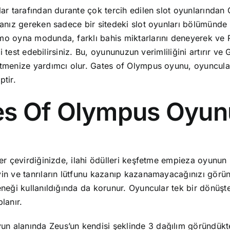
ar tarafından durante çok tercih edilen slot oyunlarından
anız gereken sadece bir sitedeki slot oyunları bölümünd
o oyna modunda, farklı bahis miktarlarını deneyerek ve 
izi test edebilirsiniz. Bu, oyununuzun verimliliğini artırır 
menize yardımcı olur. Gates of Olympus oyunu, oyuncular
tir.
es Of Olympus Oyun
er çevirdiğinizde, ilahi ödülleri keşfetme empieza oyunu
n ve tanrıların lütfunu kazanıp kazanamayacağınızı görün
neği kullanıldığında da korunur. Oyuncular tek bir dönüş
lanır.
yun alanında Zeus’un kendisi şeklinde 3 dağılım göründükte