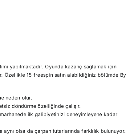
ıtımı yapılmaktadır. Oyunda kazanç sağlamak için
ur. Özellikle 15 freespin satın alabildiğiniz bölümde By
e neden olur.
tsiz döndürme özelliğinde çalışır.
umarhanede ilk galibiyetinizi deneyimleyene kadar
aynı olsa da çarpan tutarlarında farklılık bulunuyor.