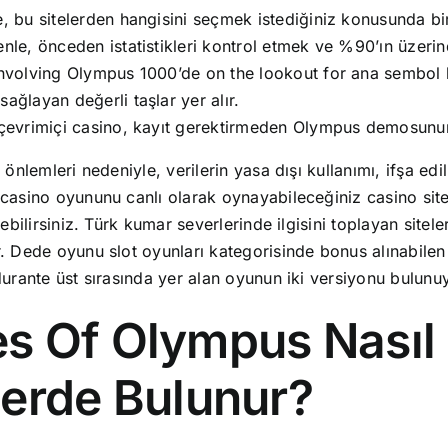
, bu sitelerden hangisini seçmek istediğiniz konusunda bir 
nle, önceden istatistikleri kontrol etmek ve %90’ın üzerind
nvolving Olympus 1000’de on the lookout for ana sembol 
ağlayan değerli taşlar yer alır.
çevrimiçi casino, kayıt gerektirmeden Olympus demosunun 
k önlemleri nedeniyle, verilerin yasa dışı kullanımı, ifşa 
casino oyununu canlı olarak oynayabileceğiniz casino site
örebilirsiniz. Türk kumar severlerinde ilgisini toplayan s
. Dede oyunu slot oyunları kategorisinde bonus alınabilen 
durante üst sırasında yer alan oyunun iki versiyonu bulunu
s Of Olympus Nasıl
lerde Bulunur?