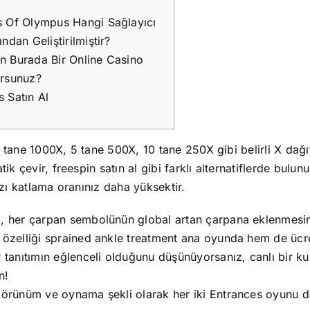
s Of Olympus Hangi Sağlayıcı
ından Geliştirilmiştir?
n Burada Bir Online Casino
orsunuz?
 Satın Al
tane 1000X, 5 tane 500X, 10 tane 250X gibi belirli X dağ
ik çevir, freespin satın al gibi farklı alternatiflerde bulun
ızı katlama oranınız daha yüksektir.
 her çarpan sembolünün global artan çarpana eklenmesin
özelliği sprained ankle treatment ana oyunda hem de ücre
 tanıtımın eğlenceli olduğunu düşünüyorsanız, canlı bir k
n!
örünüm ve oynama şekli olarak her iki Entrances oyunu da 