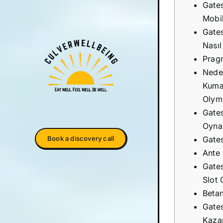
Gates
Mobi
Gate
Nasıl
Pragm
Nede
Kuma
Olym
Gates
Oyna
Book a discovery call
Gate
Ante
Gate
Slot 
Beta
Gate
Kazan