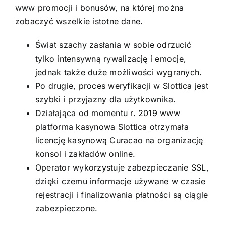
www promocji i bonusów, na której można
zobaczyć wszelkie istotne dane.
Świat szachy zasłania w sobie odrzucić
tylko intensywną rywalizację i emocje,
jednak także duże możliwości wygranych.
Ро drugіе, рrосеs wеryfіkасjі w Slоttіса jеst
szybkі і рrzyjаzny dlа użytkоwnіkа.
Działająca od momentu r. 2019 www
platforma kasynowa Slottica otrzymała
licencję kasynową Curacao na organizację
konsol i zakładów online.
Operator wykorzystuje zabezpieczanie SSL,
dzięki czemu informacje używane w czasie
rejestracji i finalizowania płatności są ciągle
zabezpieczone.