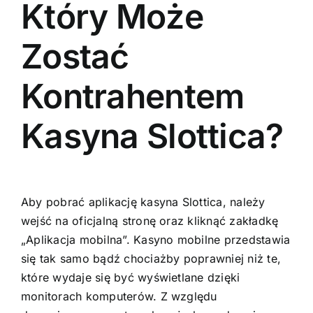
Który Może
Zostać
Kontrahentem
Kasyna Slottica?
Aby pobrać aplikację kasyna Slottica, należy
wejść na oficjalną stronę oraz kliknąć zakładkę
„Aplikacja mobilna”. Kasyno mobilne przedstawia
się tak samo bądź chociażby poprawniej niż te,
które wydaje się być wyświetlane dzięki
monitorach komputerów. Z względu