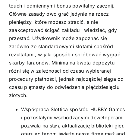
touch i odmiennymi
bonus powitalny zacznij
.
Główne zasady owo grać jedynie na rzecz
pieniędzy, które możesz stracić, a nie
zaakceptować ścigać zakładu i wiedzieć, gdy
przestać. Użytkownik może zapoznać się
zarówno ze standardowymi slotami spośród
rezultatami, w jaki sposób i spróbować wygrać
skarby faraonów. Minimalna kwota depozytu
różni się w zależności od czasu wybieranej
procedury płatności, jednak najczęściej sięga od
czasu piętnasty do odwiedzenia pięćdziesięciu
złotych.
Współpraca Slottica spośród HUBBY Games
i pozostałymi wschodzącymi deweloperami
pozwala na stałą aktualizację biblioteki gier,
oferując fanom świeże nasza firma mąż and