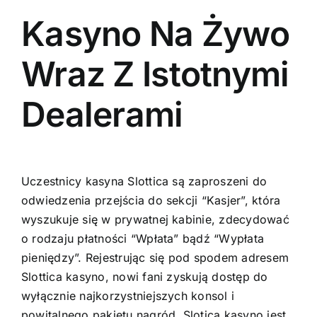
Kasyno Na Żywo
Wraz Z Istotnymi
Dealerami
Uczestnicy kasyna Slottica są zaproszeni do
odwiedzenia przejścia do sekcji “Kasjer”, która
wyszukuje się w prywatnej kabinie, zdecydować
o rodzaju płatności “Wpłata” bądź “Wypłata
pieniędzy”. Rejestrując się pod spodem adresem
Slottica kasyno, nowi fani zyskują dostęp do
wyłącznie najkorzystniejszych konsol i
powitalnego pakietu nagród. Slotica kasyno jest