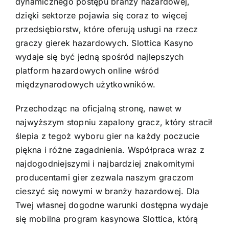
dynamicznego postępu branży hazardowej,
dzięki sektorze pojawia się coraz to więcej
przedsiębiorstw, które oferują usługi na rzecz
graczy gierek hazardowych. Slottica Kasyno
wydaje się być jedną spośród najlepszych
platform hazardowych online wśród
międzynarodowych użytkowników.
Przechodząc na oficjalną stronę, nawet w
najwyższym stopniu zapalony gracz, który stracił
ślepia z tegoż wyboru gier na każdy poczucie
piękna i różne zagadnienia. Współpraca wraz z
najdogodniejszymi i najbardziej znakomitymi
producentami gier zezwala naszym graczom
cieszyć się nowymi w branży hazardowej. Dla
Twej własnej dogodne warunki dostępna wydaje
się mobilna program kasynowa Slottica, którą