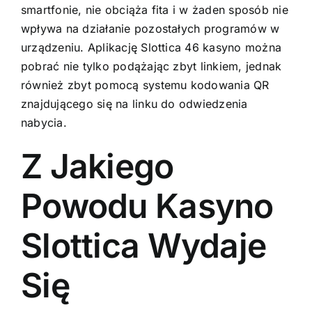
smartfonie, nie obciąża fita i w żaden sposób nie
wpływa na działanie pozostałych programów w
urządzeniu. Aplikację Slottica 46 kasyno można
pobrać nie tylko podążając zbyt linkiem, jednak
również zbyt pomocą systemu kodowania QR
znajdującego się na linku do odwiedzenia
nabycia.
Z Jakiego
Powodu Kasyno
Slottica Wydaje
Się