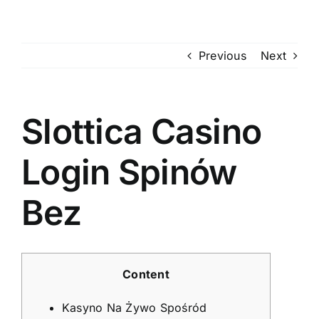
Skip
to
content
Previous
Next
Slottica Casino
Login Spinów
Bez
Content
Kasyno Na Żywo Spośród