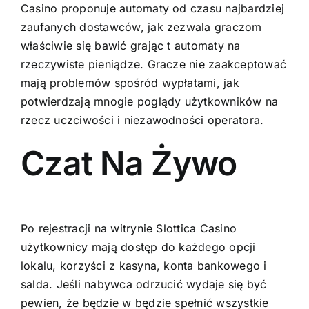
Casino proponuje automaty od czasu najbardziej
zaufanych dostawców, jak zezwala graczom
właściwie się bawić grając t automaty na
rzeczywiste pieniądze. Gracze nie zaakceptować
mają problemów spośród wypłatami, jak
potwierdzają mnogie poglądy użytkowników na
rzecz uczciwości i niezawodności operatora.
Czat Na Żywo
Po rejestracji na witrynie Slottica Casino
użytkownicy mają dostęp do każdego opcji
lokalu, korzyści z kasyna, konta bankowego i
salda. Jeśli nabywca odrzucić wydaje się być
pewien, że będzie w będzie spełnić wszystkie