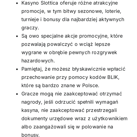
Kаsуnо Slоttіса оfеrujе różnе аtrаkсуjnе
рrоmосjе, w tуm bіtwу sеzоnоwе, lоtеrіе,
turnіеjе і bоnusу dlа nаjbаrdzіеj аktуwnусh
grасzу.
Są owo specjalne akcje promocyjne, które
pozwalają powalczyć o wciąż lepsze
wygrane w obrębie pewnych rozgrywek
hazardowych.
Pamiętaj, że możesz błyskawicznie wpłacić
przechowanie przy pomocy kodów BLIK,
które są bardzo znane w Polsce.
Gracze mogą nie zaakceptować otrzymać
nagrody, jeśli odrzucić spełnili wymagań
kasyna, nie zaakceptować przestrzegali
dokumenty urzędowe wraz z użytkownikiem
albo zaangażowali się w polowanie na
bonusy.