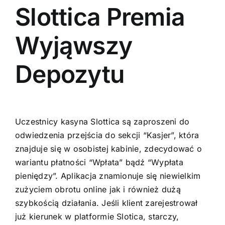
Slottica Premia
Wyjąwszy
Depozytu
Uczestnicy kasyna Slottica są zaproszeni do
odwiedzenia przejścia do sekcji “Kasjer”, która
znajduje się w osobistej kabinie, zdecydować o
wariantu płatności “Wpłata” bądź “Wypłata
pieniędzy”. Aplikacja znamionuje się niewielkim
zużyciem obrotu online jak i również dużą
szybkością działania. Jeśli klient zarejestrował
już kierunek w platformie Slotica, starczy,