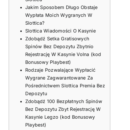
Jakim Sposobem Długo Obstaje
Wypłata Moich Wygranych W
Slottica?
Slottica Wiadomości O Kasynie
Zdobądź Setka Gratisowych
Spinów Bez Depozytu Zbytnio
Rejestrację W Kasynie Volna (kod
Bonusowy Playbest)
Rodzaje Pozwalające Wypłacić
Wygrane Zagwarantowane Za
Pośrednictwem Slottica Premia Bez
Depozytu
Zdobądź 100 Bezpłatnych Spinów
Bez Depozytu Zbyt Rejestrację W
Kasynie Legzo (kod Bonusowy
Playbest)