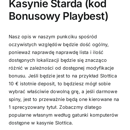
Kasynie Starda (kod
Bonusowy Playbest)
Nasz opis w naszym punkciku spośród
oczywistych względów będzie dość ogólny,
ponieważ naprawdę naprawdę lista i ilość
dostępnych lokalizacji będzie się znacząco
różnić w zależności od dostępnej modyfikacje
bonusu. Jeśli będzie jest to na przykład Slottica
10 € istotnie deposit, to będziesz mógł sobie
wybrać właściwie dowolną grę, a jeśli darmowe
spiny, jest to przeważnie będą one kierowane na
1 sprecyzowany tytuł. Zobaczmy dlatego
popularne własnym według gatunki komputerów
dostępne w kasynie Slottica.