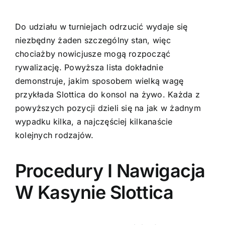
Do udziału w turniejach odrzucić wydaje się
niezbędny żaden szczególny stan, więc
chociażby nowicjusze mogą rozpocząć
rywalizację. Powyższa lista dokładnie
demonstruje, jakim sposobem wielką wagę
przykłada Slottica do konsol na żywo. Każda z
powyższych pozycji dzieli się na jak w żadnym
wypadku kilka, a najczęściej kilkanaście
kolejnych rodzajów.
Procedury I Nawigacja
W Kasynie Slottica