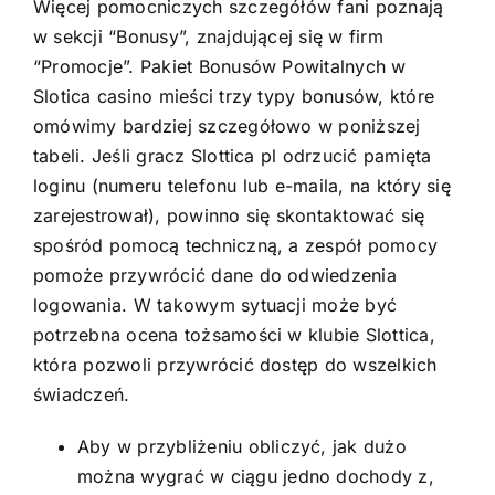
Więcej pomocniczych szczegółów fani poznają
w sekcji “Bonusy”, znajdującej się w firm
“Promocje”. Pakiet Bonusów Powitalnych w
Slotica casino mieści trzy typy bonusów, które
omówimy bardziej szczegółowo w poniższej
tabeli. Jeśli gracz Slottica pl odrzucić pamięta
loginu (numeru telefonu lub e-maila, na który się
zarejestrował), powinno się skontaktować się
spośród pomocą techniczną, a zespół pomocy
pomoże przywrócić dane do odwiedzenia
logowania. W takowym sytuacji może być
potrzebna ocena tożsamości w klubie Slottica,
która pozwoli przywrócić dostęp do wszelkich
świadczeń.
Aby w przybliżeniu obliczyć, jak dużo
można wygrać w ciągu jedno dochody z,