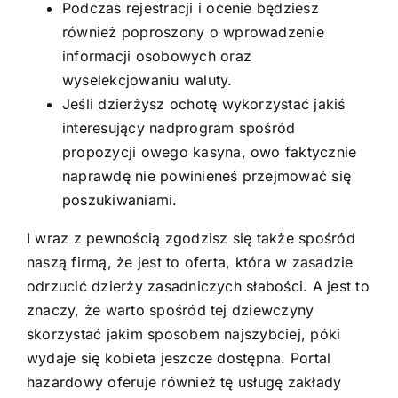
Podczas rejestracji i ocenie będziesz
również poproszony o wprowadzenie
informacji osobowych oraz
wyselekcjowaniu waluty.
Jeśli dzierżysz ochotę wykorzystać jakiś
interesujący nadprogram spośród
propozycji owego kasyna, owo faktycznie
naprawdę nie powinieneś przejmować się
poszukiwaniami.
I wraz z pewnością zgodzisz się także spośród
naszą firmą, że jest to oferta, która w zasadzie
odrzucić dzierży zasadniczych słabości. A jest to
znaczy, że warto spośród tej dziewczyny
skorzystać jakim sposobem najszybciej, póki
wydaje się kobieta jeszcze dostępna. Portal
hazardowy oferuje również tę usługę zakłady