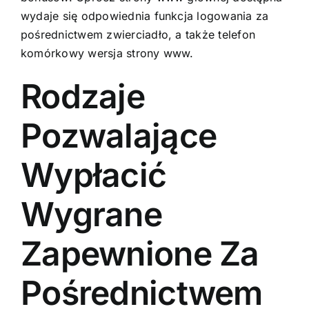
wydaje się odpowiednia funkcja logowania za
pośrednictwem zwierciadło, a także telefon
komórkowy wersja strony www.
Rodzaje
Pozwalające
Wypłacić
Wygrane
Zapewnione Za
Pośrednictwem