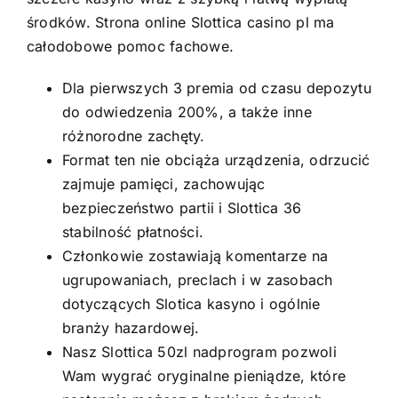
środków. Strona online Slottica casino pl ma
całodobowe pomoc fachowe.
Dla pierwszych 3 premia od czasu depozytu
do odwiedzenia 200%, a także inne
różnorodne zachęty.
Format ten nie obciąża urządzenia, odrzucić
zajmuje pamięci, zachowując
bezpieczeństwo partii i Slottica 36
stabilność płatności.
Członkowie zostawiają komentarze na
ugrupowaniach, preclach i w zasobach
dotyczących Slotica kasyno i ogólnie
branży hazardowej.
Nasz Slottica 50zl nadprogram pozwoli
Wam wygrać oryginalne pieniądze, które