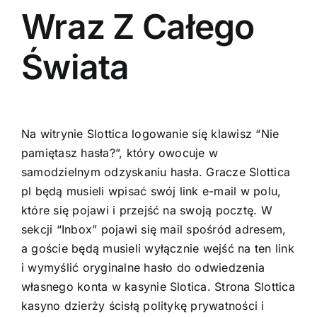
Wraz Z Całego
Świata
Na witrynie Slottica logowanie się klawisz “Nie
pamiętasz hasła?”, który owocuje w
samodzielnym odzyskaniu hasła. Gracze Slottica
pl będą musieli wpisać swój link e-mail w polu,
które się pojawi i przejść na swoją pocztę. W
sekcji “Inbox” pojawi się mail spośród adresem,
a goście będą musieli wyłącznie wejść na ten link
i wymyślić oryginalne hasło do odwiedzenia
własnego konta w kasynie Slotica. Strona Slottica
kasyno dzierży ścisłą politykę prywatności i