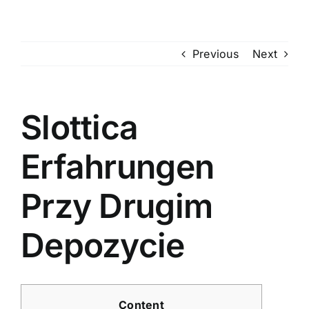
Skip
to
content
Previous
Next
Slottica
Erfahrungen
Przy Drugim
Depozycie
Content