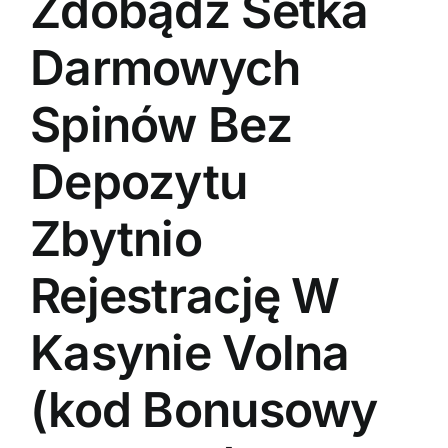
Zdobądź Setka
Darmowych
Spinów Bez
Depozytu
Zbytnio
Rejestrację W
Kasynie Volna
(kod Bonusowy