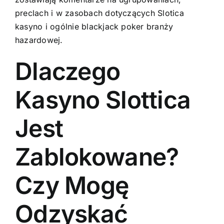
preclach i w zasobach dotyczących Slotica
kasyno i ogólnie blackjack poker branży
hazardowej.
Dlaczego
Kasyno Slottica
Jest
Zablokowane?
Czy Mogę
Odzyskać