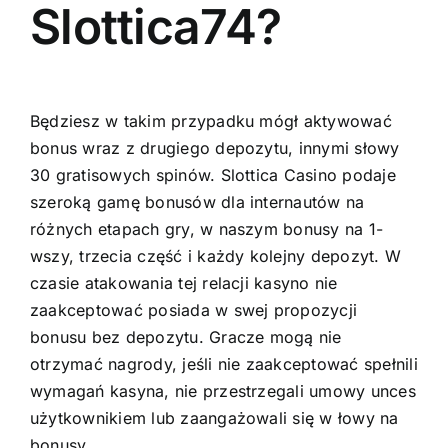
Slottica74?
Będziesz w takim przypadku mógł aktywować
bonus wraz z drugiego depozytu, innymi słowy
30 gratisowych spinów. Slottica Casino podaje
szeroką gamę bonusów dla internautów na
różnych etapach gry, w naszym bonusy na 1-
wszy, trzecia część i każdy kolejny depozyt. W
czasie atakowania tej relacji kasyno nie
zaakceptować posiada w swej propozycji
bonusu bez depozytu. Gracze mogą nie
otrzymać nagrody, jeśli nie zaakceptować spełnili
wymagań kasyna, nie przestrzegali umowy unces
użytkownikiem lub zaangażowali się w łowy na
bonusy.