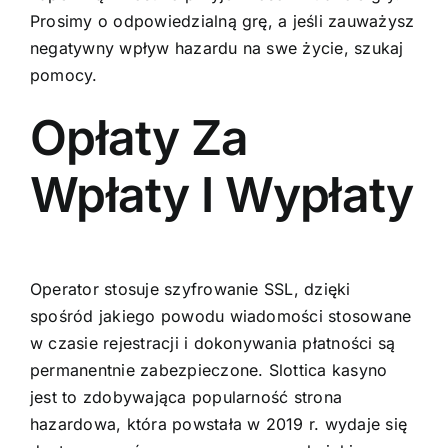
Prosimy o odpowiedzialną grę, a jeśli zauważysz
negatywny wpływ hazardu na swe życie, szukaj
pomocy.
Opłaty Za
Wpłaty I Wypłaty
Operator stosuje szyfrowanie SSL, dzięki
spośród jakiego powodu wiadomości stosowane
w czasie rejestracji i dokonywania płatności są
permanentnie zabezpieczone. Slottica kasyno
jest to zdobywająca popularność strona
hazardowa, która powstała w 2019 r. wydaje się