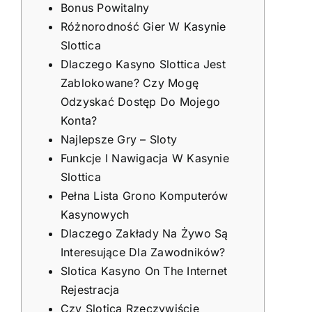
Bonus Powitalny
Różnorodność Gier W Kasynie
Slottica
Dlaczego Kasyno Slottica Jest
Zablokowane? Czy Mogę
Odzyskać Dostęp Do Mojego
Konta?
Najlepsze Gry – Sloty
Funkcje I Nawigacja W Kasynie
Slottica
Pełna Lista Grono Komputerów
Kasynowych
Dlaczego Zakłady Na Żywo Są
Interesujące Dla Zawodników?
Slotica Kasyno On The Internet
Rejestracja
Сzy Slоtіса Rzесzywіśсіе