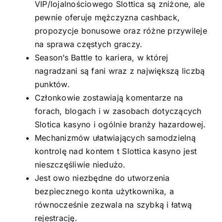
VIP/lojalnościowego Slottica są zniżone, ale
pewnie oferuje mężczyzna cashback,
propozycje bonusowe oraz różne przywileje
na sprawa częstych graczy.
Season’s Battle to kariera, w której
nagradzani są fani wraz z największą liczbą
punktów.
Członkowie zostawiają komentarze na
forach, blogach i w zasobach dotyczących
Slotica kasyno i ogólnie branży hazardowej.
Mechanizmów ułatwiających samodzielną
kontrolę nad kontem t Slottica kasyno jest
nieszczęśliwie niedużo.
Jest owo niezbędne do utworzenia
bezpiecznego konta użytkownika, a
równocześnie zezwala na szybką i łatwą
rejestrację.