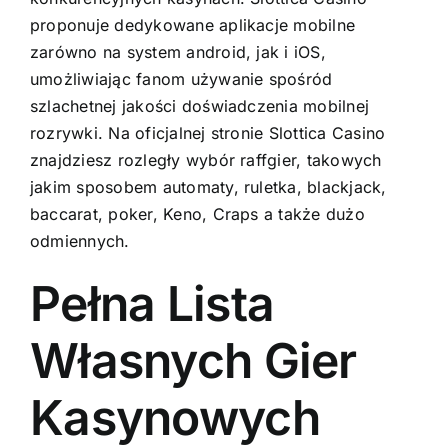
proponuje dedykowane aplikacje mobilne
zarówno na system android, jak i iOS,
umożliwiając fanom używanie spośród
szlachetnej jakości doświadczenia mobilnej
rozrywki. Na oficjalnej stronie Slottica Casino
znajdziesz rozległy wybór raffgier, takowych
jakim sposobem automaty, ruletka, blackjack,
baccarat, poker, Keno, Craps a także dużo
odmiennych.
Pełna Lista
Własnych Gier
Kasynowych