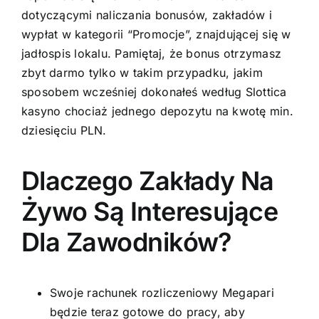
dotyczącymi naliczania bonusów, zakładów i
wypłat w kategorii “Promocje”, znajdującej się w
jadłospis lokalu. Pamiętaj, że bonus otrzymasz
zbyt darmo tylko w takim przypadku, jakim
sposobem wcześniej dokonałeś według Slottica
kasyno chociaż jednego depozytu na kwotę min.
dziesięciu PLN.
Dlaczego Zakłady Na
Żywo Są Interesujące
Dla Zawodników?
Swoje rachunek rozliczeniowy Megapari
będzie teraz gotowe do pracy, aby