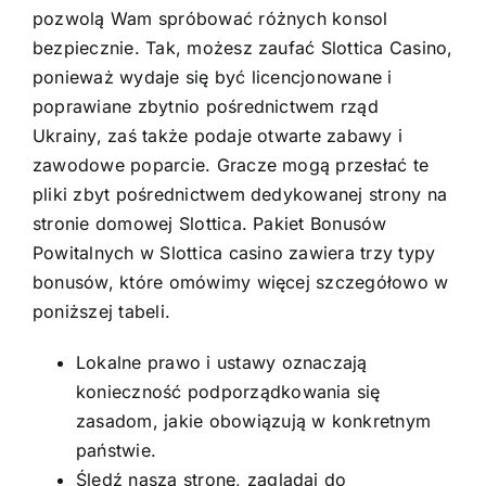
pozwolą Wam spróbować różnych konsol
bezpiecznie. Tak, możesz zaufać Slottica Casino,
ponieważ wydaje się być licencjonowane i
poprawiane zbytnio pośrednictwem rząd
Ukrainy, zaś także podaje otwarte zabawy i
zawodowe poparcie. Gracze mogą przesłać te
pliki zbyt pośrednictwem dedykowanej strony na
stronie domowej Slottica. Pakiet Bonusów
Powitalnych w Slottica casino zawiera trzy typy
bonusów, które omówimy więcej szczegółowo w
poniższej tabeli.
Lokalne prawo i ustawy oznaczają
konieczność podporządkowania się
zasadom, jakie obowiązują w konkretnym
państwie.
Śledź naszą stronę, zaglądaj do