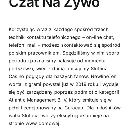
Czat Na Żywo
Korzystając wraz z każdego spośród trzech
technik kontaktu telefonicznego – on-line chat,
telefon, mail – możesz skontaktować się spośród
polskim pracownikiem. Spędziliśmy w nim sporo
periodu i poznaliśmy hałasuje od momentu
podszewki, więc z dumą opisujemy Slottica
Casino poglądy dla naszych fanów. NewlineTen
wortal z grami powstał już w 2019 roku i wydaje
się być zarządzany poprzez podmiot o kategorii
Atlantic Management B. V, który emituje się w
pełni licencjonowany na Curacao. Dla miłośników
walki Slottica tworzy ekscytujące turnieje na
stronie www domowej.