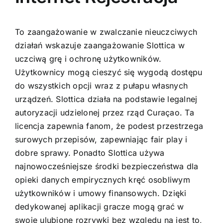
To zaangażowanie w zwalczanie nieuczciwych
działań wskazuje zaangażowanie Slottica w
uczciwą grę i ochronę użytkowników.
Użytkownicy mogą cieszyć się wygodą dostępu
do wszystkich opcji wraz z pułapu własnych
urządzeń. Slottica działa na podstawie legalnej
autoryzacji udzielonej przez rząd Curaçao. Ta
licencja zapewnia fanom, że podest przestrzega
surowych przepisów, zapewniając fair play i
dobre sprawy. Ponadto Slottica używa
najnowocześniejsze środki bezpieczeństwa dla
opieki danych empirycznych kręć osobliwym
użytkowników i umowy finansowych. Dzięki
dedykowanej aplikacji gracze mogą grać w
swoje ulubione rozrywki bez względu na jest to,