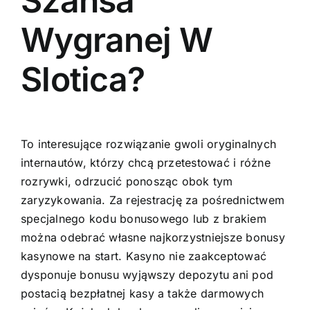
Szansa
Wygranej W
Slotica?
To interesujące rozwiązanie gwoli oryginalnych
internautów, którzy chcą przetestować i różne
rozrywki, odrzucić ponosząc obok tym
zaryzykowania. Za rejestrację za pośrednictwem
specjalnego kodu bonusowego lub z brakiem
można odebrać własne najkorzystniejsze bonusy
kasynowe na start. Kasyno nie zaakceptować
dysponuje bonusu wyjąwszy depozytu ani pod
postacią bezpłatnej kasy a także darmowych