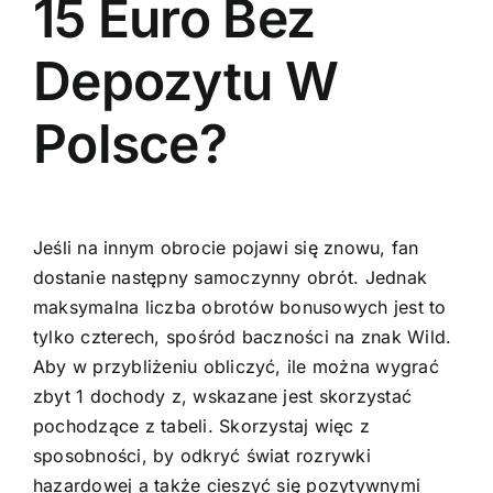
15 Euro Bez
Depozytu W
Polsce?
Jeśli na innym obrocie pojawi się znowu, fan
dostanie następny samoczynny obrót. Jednak
maksymalna liczba obrotów bonusowych jest to
tylko czterech, spośród baczności na znak Wild.
Aby w przybliżeniu obliczyć, ile można wygrać
zbyt 1 dochody z, wskazane jest skorzystać
pochodzące z tabeli. Skorzystaj więc z
sposobności, by odkryć świat rozrywki
hazardowej a także cieszyć się pozytywnymi