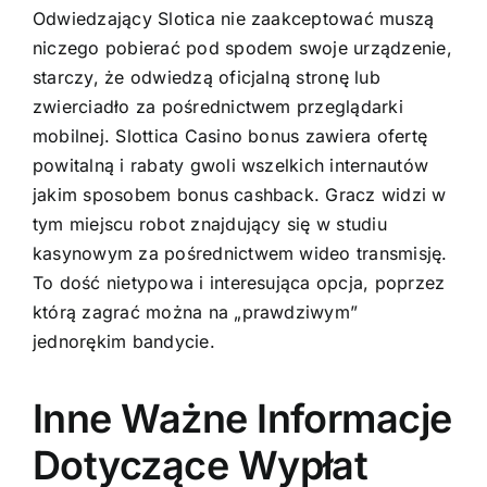
Odwiedzający Slotica nie zaakceptować muszą
niczego pobierać pod spodem swoje urządzenie,
starczy, że odwiedzą oficjalną stronę lub
zwierciadło za pośrednictwem przeglądarki
mobilnej. Slottica Casino bonus zawiera ofertę
powitalną i rabaty gwoli wszelkich internautów
jakim sposobem bonus cashback. Gracz widzi w
tym miejscu robot znajdujący się w studiu
kasynowym za pośrednictwem wideo transmisję.
To dość nietypowa i interesująca opcja, poprzez
którą zagrać można na „prawdziwym”
jednorękim bandycie.
Inne Ważne Informacje
Dotyczące Wypłat