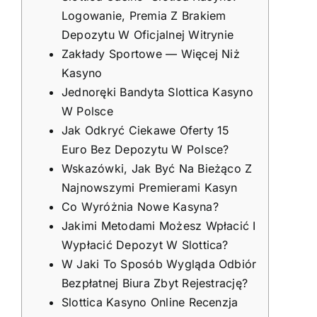
Logowanie, Premia Z Brakiem
Depozytu W Oficjalnej Witrynie
Zakłady Sportowe — Więcej Niż
Kasyno
Jednoręki Bandyta Slottica Kasyno
W Polsce
Jak Odkryć Ciekawe Oferty 15
Euro Bez Depozytu W Polsce?
Wskazówki, Jak Być Na Bieżąco Z
Najnowszymi Premierami Kasyn
Co Wyróżnia Nowe Kasyna?
Jakimi Metodami Możesz Wpłacić I
Wypłacić Depozyt W Slottica?
W Jaki To Sposób Wygląda Odbiór
Bezpłatnej Biura Zbyt Rejestrację?
Slottica Kasyno Online Recenzja