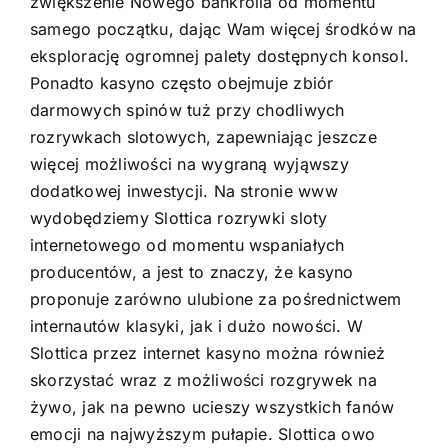
zwiększenie Nowego bankrolla od momentu
samego początku, dając Wam więcej środków na
eksplorację ogromnej palety dostępnych konsol.
Ponadto kasyno często obejmuje zbiór
darmowych spinów tuż przy chodliwych
rozrywkach slotowych, zapewniając jeszcze
więcej możliwości na wygraną wyjąwszy
dodatkowej inwestycji. Na stronie www
wydobędziemy Slottica rozrywki sloty
internetowego od momentu wspaniałych
producentów, a jest to znaczy, że kasyno
proponuje zarówno ulubione za pośrednictwem
internautów klasyki, jak i dużo nowości. W
Slottica przez internet kasyno można również
skorzystać wraz z możliwości rozgrywek na
żywo, jak na pewno ucieszy wszystkich fanów
emocji na najwyższym pułapie. Slottica owo