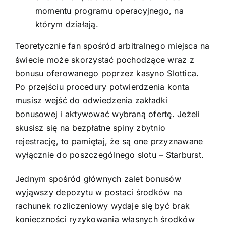
momentu programu operacyjnego, na
którym działają.
Teoretycznie fan spośród arbitralnego miejsca na
świecie może skorzystać pochodzące wraz z
bonusu oferowanego poprzez kasyno Slottica.
Po przejściu procedury potwierdzenia konta
musisz wejść do odwiedzenia zakładki
bonusowej i aktywować wybraną ofertę. Jeżeli
skusisz się na bezpłatne spiny zbytnio
rejestrację, to pamiętaj, że są one przyznawane
wyłącznie do poszczególnego slotu – Starburst.
Jednym spośród głównych zalet bonusów
wyjąwszy depozytu w postaci środków na
rachunek rozliczeniowy wydaje się być brak
konieczności ryzykowania własnych środków