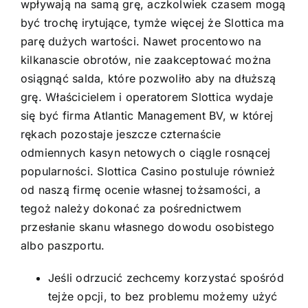
wpływają na samą grę, aczkolwiek czasem mogą
być trochę irytujące, tymże więcej że Slottica ma
parę dużych wartości. Nawet procentowo na
kilkanascie obrotów, nie zaakceptować można
osiągnąć salda, które pozwoliło aby na dłuższą
grę. Właścicielem i operatorem Slottica wydaje
się być firma Atlantic Management BV, w której
rękach pozostaje jeszcze czternaście
odmiennych kasyn netowych o ciągle rosnącej
popularności. Slottica Casino postuluje również
od naszą firmę ocenie własnej tożsamości, a
tegoż należy dokonać za pośrednictwem
przesłanie skanu własnego dowodu osobistego
albo paszportu.
Jeśli odrzucić zechcemy korzystać spośród
tejże opcji, to bez problemu możemy użyć