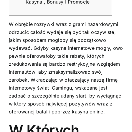
Kasyna , Bonusy I Promocje
W obrębie rozrywki wraz z grami hazardowymi
odrzucić całość wydaje się być tak oczywiste,
jakim sposobem mogłoby się początkowo
wydawać. Gdyby kasyna internetowe mogły, owo
pewnie oferowałoby takie rabaty, których
zredukowania są bardzo restrykcyjne względem
internautów, aby zmaksymalizować swój
zarobek. Wkraczając w otaczający naszą firmę
internetowy świat iGamingu, wskazane jest
zadbać o szczególnie udany start, by wyciągnąć
w który sposób najwięcej pozytywów wraz z
oferowanej batalii poprzez kasyna online.
W Których