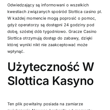
Odwiedzający są informowani o wszelkich
kwestiach związanych spośród Slottica casino pl.
W każdej momencie mogą poprosić o pomoc,
gdyż operatorzy są dostępni 24 godziny pod
dobę, szóstej dób tygodniowo. Gracze Casino
Slottica otrzymują dostęp do zabawy, dzięki
której wyniki nikt nie zaakceptować może
wpłynąć.
Użyteczność W
Slottica Kasyno
Ten plik powitalny posiada na zamiarze