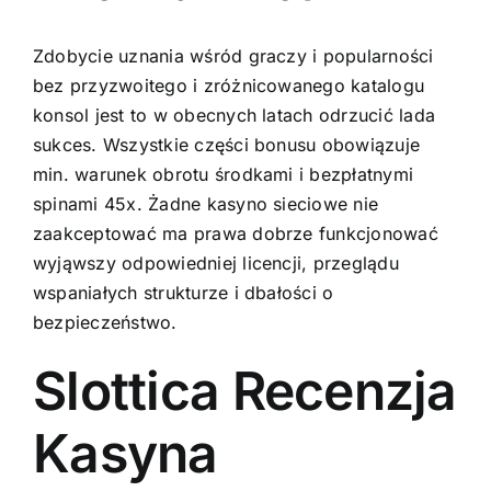
Zdobycie uznania wśród graczy i popularności
bez przyzwoitego i zróżnicowanego katalogu
konsol jest to w obecnych latach odrzucić lada
sukces. Wszystkie części bonusu obowiązuje
min. warunek obrotu środkami i bezpłatnymi
spinami 45x. Żadne kasyno sieciowe nie
zaakceptować ma prawa dobrze funkcjonować
wyjąwszy odpowiedniej licencji, przeglądu
wspaniałych strukturze i dbałości o
bezpieczeństwo.
Slottica Recenzja
Kasyna