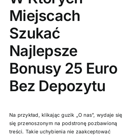
Miejscach
Szukać
Najlepsze
Bonusy 25 Euro
Bez Depozytu
Na przykład, klikając guzik „O nas”, wydaje się
się przenoszonym na podstronę pozbawioną
treści. Takie uchybienia nie zaakceptować