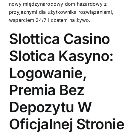
nowy międzynarodowy dom hazardowy z
przyjaznymi dla użytkownika rozwiązaniami,
wsparciem 24/7 i czatem na żywo.
Slottica Casino ️
Slotica Kasyno:
Logowanie,
Premia Bez
Depozytu W
Oficjalnej Stronie