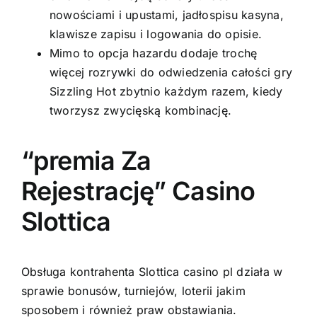
nowościami i upustami, jadłospisu kasyna,
klawisze zapisu i logowania do opisie.
Mimo to opcja hazardu dodaje trochę
więcej rozrywki do odwiedzenia całości gry
Sizzling Hot zbytnio każdym razem, kiedy
tworzysz zwycięską kombinację.
“premia Za
Rejestrację” Casino
Slottica
Obsługa kontrahenta Slottica casino pl działa w
sprawie bonusów, turniejów, loterii jakim
sposobem i również praw obstawiania.