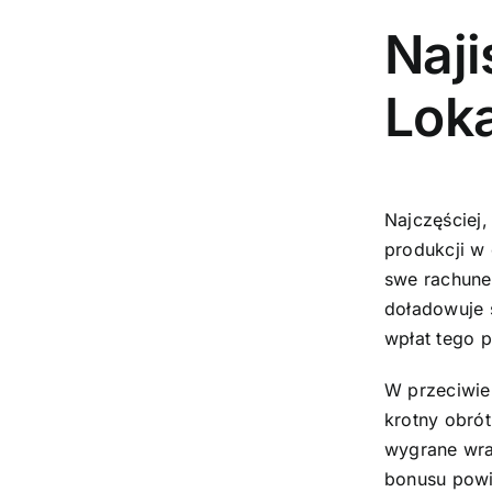
Naji
Lok
Najczęściej,
produkcji w 
swe rachunek
doładowuje 
wpłat tego 
W przeciwie
krotny obró
wygrane wra
bonusu powi