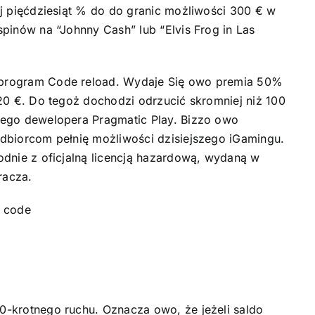
j pięćdziesiąt % do do granic możliwości 300 € w
pinów na “Johnny Cash” lub “Elvis Frog in Las
dprogram Code reload. Wydaje Się owo premia 50%
20 €. Do tegoż dochodzi odrzucić skromniej niż 100
nego dewelopera Pragmatic Play. Bizzo owo
dbiorcom pełnię możliwości dzisiejszego iGamingu.
dnie z oficjalną licencją hazardową, wydaną w
racza.
-krotnego ruchu. Oznacza owo, że jeżeli saldo