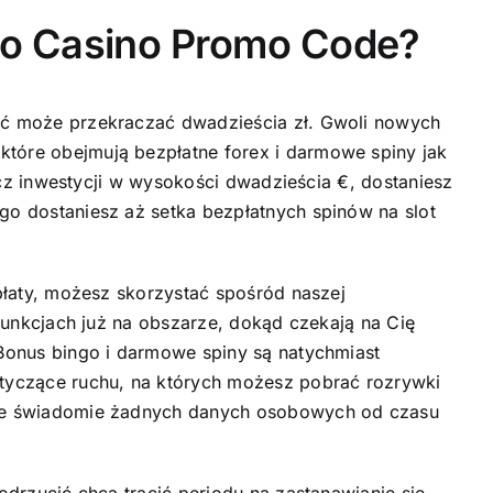
zzo Casino Promo Code?
ć może przekraczać dwadzieścia zł. Gwoli nowych
óre obejmują bezpłatne forex i darmowe spiny jak
ócz inwestycji w wysokości dwadzieścia €, dostaniesz
o dostaniesz aż setka bezpłatnych spinów na slot
łaty, możesz skorzystać spośród naszej
funkcjach już na obszarze, dokąd czekają na Cię
Bonus bingo i darmowe spiny są natychmiast
yczące ruchu, na których możesz pobrać rozrywki
je świadomie żadnych danych osobowych od czasu