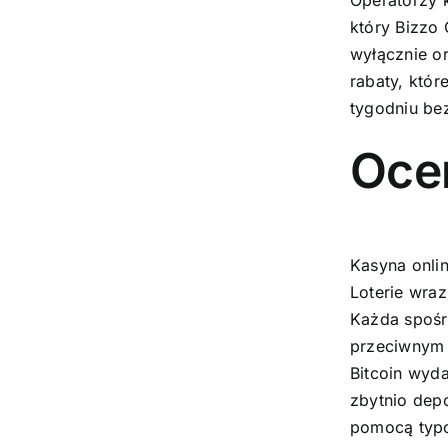
Operatorzy k
który Bizzo
wyłącznie o
rabaty, któ
tygodniu be
Oce
Kasyna onli
Loterie wra
Każda spośr
przeciwnym 
Bitcoin wyda
zbytnio depo
pomocą typo