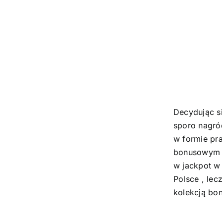
Decydując s
sporo nagród
w formie pr
bonusowym m
w jackpot w
Polsce , lec
kolekcją bon