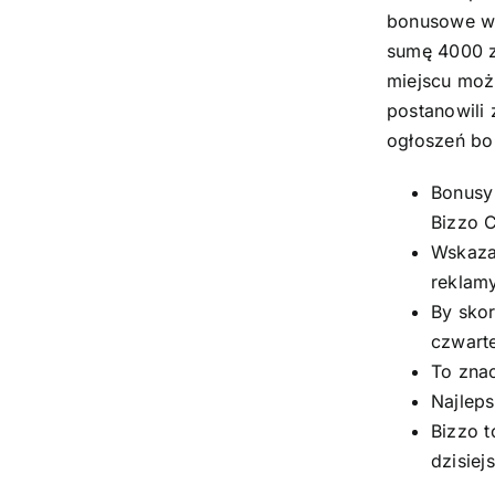
bonusowe wy
sumę 4000 zł
miejscu moż
postanowili
ogłoszeń b
Bonusy
Bizzo 
Wskaza
reklam
By sko
czwart
To znac
Najlep
Bizzo 
dzisiej