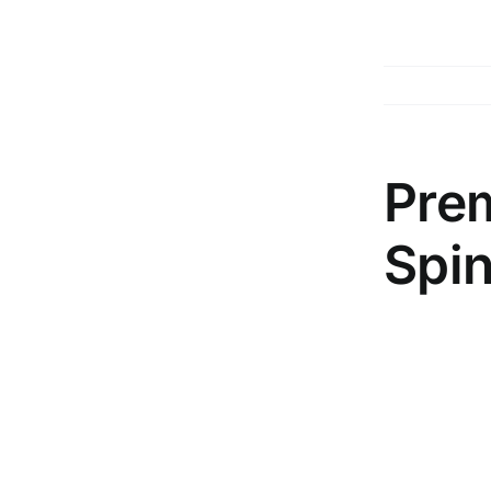
Skip
to
content
Pre
Spi