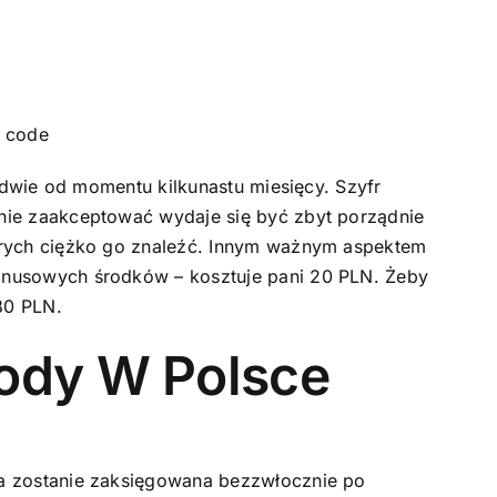
edwie od momentu kilkunastu miesięcy. Szyfr
nie zaakceptować wydaje się być zbyt porządnie
órych ciężko go znaleźć. Innym ważnym aspektem
onusowych środków – kosztuje pani 20 PLN. Żeby
80 PLN.
Kody W Polsce
a zostanie zaksięgowana bezzwłocznie po