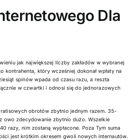
Internetowego Dla
awieniu jak największej liczby zakładów w wybranej
o kontrahenta, który wcześniej dokonał wpłaty na
iesiąt spinów wpada od czasu razu, a reszta
ącznie w czwartki i odnosi się do jednorazowych
gratisowych obrotów zbytnio jednym razem. 35-
cz owo zdecydowanie zbytnio dużo. Wszelkie
40 razy, nim zostaną wypłacone. Poza Tym suma
ści jest krótkim okresem gwoli nowych internautów.