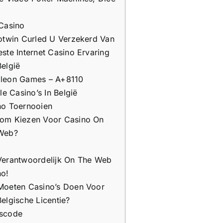
 Casino
Hotwin Curled U Verzekerd Van
ste Internet Casino Ervaring
elgië
leon Games – A+8110
ale Casino’s In België
no Toernooien
om Kiezen Voor Casino On
Web?
Verantwoordelijk On The Web
no!
Moeten Casino’s Doen Voor
elgische Licentie?
scode