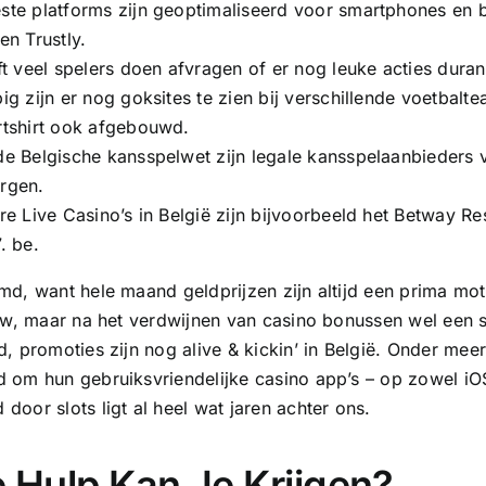
te platforms zijn geoptimaliseerd voor smartphones en b
en Trustly.
ft veel spelers doen afvragen of er nog leuke acties durant
ig zijn er nog goksites te zien bij verschillende voetbalt
rtshirt ook afgebouwd.
e Belgische kansspelwet zijn legale kansspelaanbieders
rgen.
re Live Casino’s in België zijn bijvoorbeeld het Betway Re
. be.
md, want hele maand geldprijzen zijn altijd een prima mot
euw, maar na het verdwijnen van casino bonussen wel een
d, promoties zijn nog alive & kickin’ in België. Onder m
 om hun gebruiksvriendelijke casino app’s – op zowel iOS
door slots ligt al heel wat jaren achter ons.
 Hulp Kan Je Krijgen?