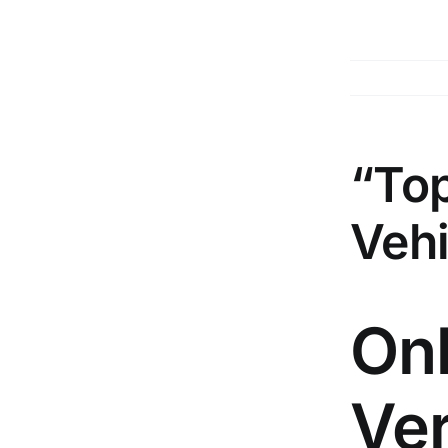
Skip
to
content
“Top
Veh
Onl
Ver