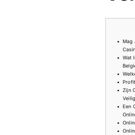
Mag 
Casin
Wat I
Belgi
Welk
Profi
Zijn 
Veili
Een 
Onli
Onlin
Onli