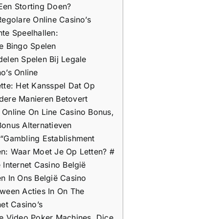
Een Storting Doen?
Regolare Online Casino’s
te Speelhallen:
e Bingo Spelen
elen Spelen Bij Legale
o’s Online
tte: Het Kansspel Dat Op
dere Manieren Betovert
 Online On Line Casino Bonus,
onus Alternatieven
 “Gambling Establishment
en: Waar Moet Je Op Letten? #
 Internet Casino België
n In Ons België Casino
oween Acties In On The
net Casino’s
ne Video Poker Machines, Dice